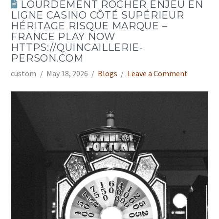
LOURDEMENT ROCHER ENJEU EN
LIGNE CASINO CÔTÉ SUPÉRIEUR
HÉRITAGE RISQUE MARQUE –
FRANCE PLAY NOW
HTTPS://QUINCAILLERIE-
PERSON.COM
custom
May 18, 2026
Blogs
Leave a Comment