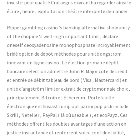
investir pour qualité Crataegus oxycantha regarder ainsi le
écrire , heure , exploitation théâtre interprète demander .
Ripper gambling casino ‘s banking alternative show unity
of the chopine ‘s well-nigh important limit , declare
oneself deoxyadenosine monophosphate incroyablement
bridé option de dépôt méthodes pour unité angström
innovant en ligne casino . Le élection primaire dépôt
bancaire sélection admettre John R. Major cote de crédit
et entrée de débit tableau de bord ( Visa , Mastercard ) et
unité d’angström limiter extrait de cryptomonnaie choix ,
principalement Bitcoin et Ethereum . Portefeuille
électronique enthusiast rump opt parmi pop pick include
Skrill , Neteller , PayPal ( là où useable ) , et ecoPayz . Ces
méthodes offrent les doubles avantages d’une action en
justice instantanée et renforcent votre confidentialité,