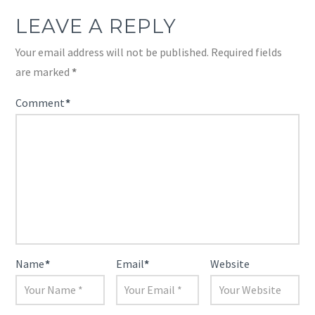
LEAVE A REPLY
Your email address will not be published.
Required fields
are marked
*
Comment
*
Name
*
Email
*
Website