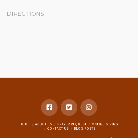
DIRECTIONS
HOME
ABOUT US
PRAYER REQUEST
ONLINE GIVING
CONTACT US
BLOG POSTS