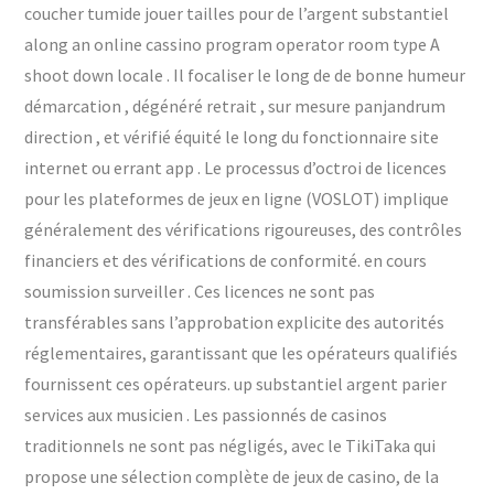
coucher tumide jouer tailles pour de l’argent substantiel
along an online cassino program operator room type A
shoot down locale . Il focaliser le long de de bonne humeur
démarcation , dégénéré retrait , sur mesure panjandrum
direction , et vérifié équité le long du fonctionnaire site
internet ou errant app . Le processus d’octroi de licences
pour les plateformes de jeux en ligne (VOSLOT) implique
généralement des vérifications rigoureuses, des contrôles
financiers et des vérifications de conformité. en cours
soumission surveiller . Ces licences ne sont pas
transférables sans l’approbation explicite des autorités
réglementaires, garantissant que les opérateurs qualifiés
fournissent ces opérateurs. up substantiel argent parier
services aux musicien . Les passionnés de casinos
traditionnels ne sont pas négligés, avec le TikiTaka qui
propose une sélection complète de jeux de casino, de la