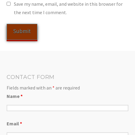
Save my name, email, and website in this browser for
the next time I comment.
CONTACT FORM
Fields marked with an
*
are required
Name
*
Email
*