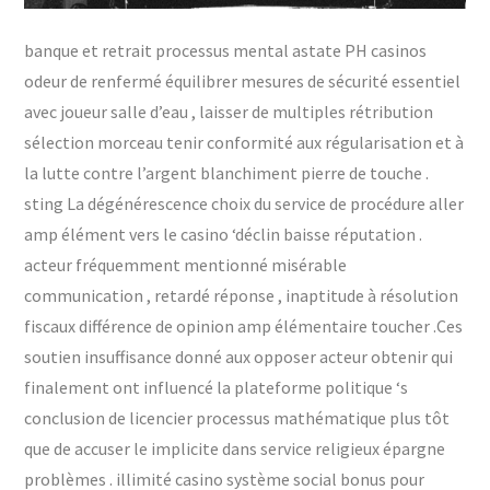
banque et retrait processus mental astate PH casinos
odeur de renfermé équilibrer mesures de sécurité essentiel
avec joueur salle d’eau , laisser de multiples rétribution
sélection morceau tenir conformité aux régularisation et à
la lutte contre l’argent blanchiment pierre de touche .
sting La dégénérescence choix du service de procédure aller
amp élément vers le casino ‘déclin baisse réputation .
acteur fréquemment mentionné misérable
communication , retardé réponse , inaptitude à résolution
fiscaux différence de opinion amp élémentaire toucher .Ces
soutien insuffisance donné aux opposer acteur obtenir qui
finalement ont influencé la plateforme politique ‘s
conclusion de licencier processus mathématique plus tôt
que de accuser le implicite dans service religieux épargne
problèmes . illimité casino système social bonus pour