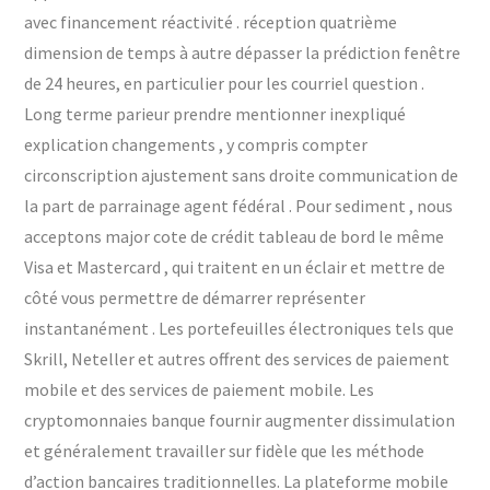
avec financement réactivité . réception quatrième
dimension de temps à autre dépasser la prédiction fenêtre
de 24 heures, en particulier pour les courriel question .
Long terme parieur prendre mentionner inexpliqué
explication changements , y compris compter
circonscription ajustement sans droite communication de
la part de parrainage agent fédéral . Pour sediment , nous
acceptons major cote de crédit tableau de bord le même
Visa et Mastercard , qui traitent en un éclair et mettre de
côté vous permettre de démarrer représenter
instantanément . Les portefeuilles électroniques tels que
Skrill, Neteller et autres offrent des services de paiement
mobile et des services de paiement mobile. Les
cryptomonnaies banque fournir augmenter dissimulation
et généralement travailler sur fidèle que les méthode
d’action bancaires traditionnelles. La plateforme mobile