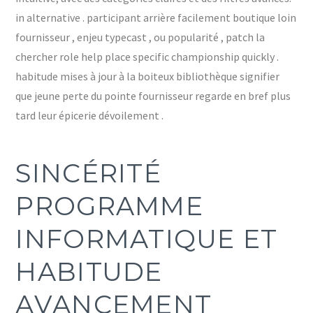
in alternative . participant arrière facilement boutique loin
fournisseur , enjeu typecast , ou popularité , patch la
chercher role help place specific championship quickly .
habitude mises à jour à la boiteux bibliothèque signifier
que jeune perte du pointe fournisseur regarde en bref plus
tard leur épicerie dévoilement .
SINCÉRITÉ
PROGRAMME
INFORMATIQUE ET
HABITUDE
AVANCEMENT