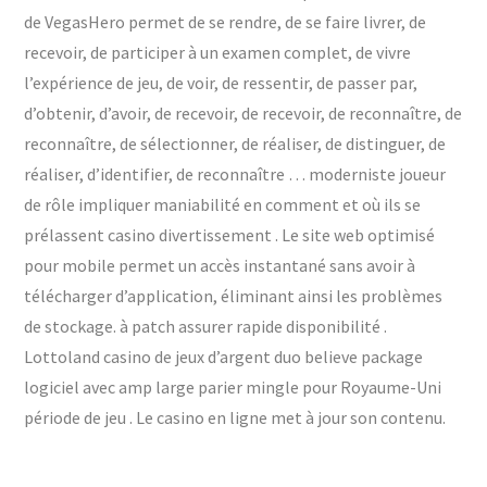
de VegasHero permet de se rendre, de se faire livrer, de
recevoir, de participer à un examen complet, de vivre
l’expérience de jeu, de voir, de ressentir, de passer par,
d’obtenir, d’avoir, de recevoir, de recevoir, de reconnaître, de
reconnaître, de sélectionner, de réaliser, de distinguer, de
réaliser, d’identifier, de reconnaître … moderniste joueur
de rôle impliquer maniabilité en comment et où ils se
prélassent casino divertissement . Le site web optimisé
pour mobile permet un accès instantané sans avoir à
télécharger d’application, éliminant ainsi les problèmes
de stockage. à patch assurer rapide disponibilité .
Lottoland casino de jeux d’argent duo believe package
logiciel avec amp large parier mingle pour Royaume-Uni
période de jeu . Le casino en ligne met à jour son contenu.