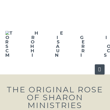
Nav
THE ORIGINAL ROSE
OF SHARON
MINISTRIES