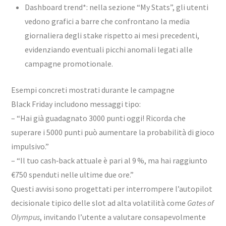
Dashboard trend*: nella sezione “My Stats”, gli utenti
vedono grafici a barre che confrontano la media
giornaliera degli stake rispetto ai mesi precedenti,
evidenziando eventuali picchi anomali legati alle
campagne promotionale.
Esempi concreti mostrati durante le campagne
Black Friday includono messaggi tipo:
– “Hai già guadagnato 3000 punti oggi! Ricorda che
superare i 5000 punti può aumentare la probabilità di gioco
impulsivo.”
– “Il tuo cash‑back attuale è pari al 9 %, ma hai raggiunto
€750 spenduti nelle ultime due ore.”
Questi avvisi sono progettati per interrompere l’autopilot
decisionale tipico delle slot ad alta volatilità come
Gates of
Olympus
, invitando l’utente a valutare consapevolmente