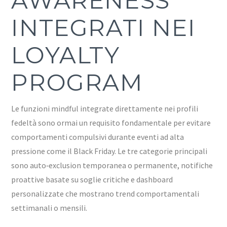
AWARENESS
INTEGRATI NEI
LOYALTY
PROGRAM
Le funzioni mindful integrate direttamente nei profili
fedeltà sono ormai un requisito fondamentale per evitare
comportamenti compulsivi durante eventi ad alta
pressione come il Black Friday. Le tre categorie principali
sono auto‑exclusion temporanea o permanente, notifiche
proattive basate su soglie critiche e dashboard
personalizzate che mostrano trend comportamentali
settimanali o mensili.