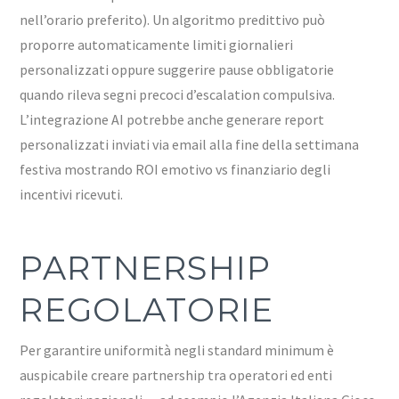
nell’orario preferito). Un algoritmo predittivo può
proporre automaticamente limiti giornalieri
personalizzati oppure suggerire pause obbligatorie
quando rileva segni precoci d’escalation compulsiva.
L’integrazione AI potrebbe anche generare report
personalizzati inviati via email alla fine della settimana
festiva mostrando ROI emotivo vs finanziario degli
incentivi ricevuti.
PARTNERSHIP
REGOLATORIE
Per garantire uniformità negli standard minimum è
auspicabile creare partnership tra operatori ed enti