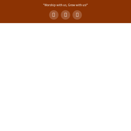
"Worship with us, Grow with us!"