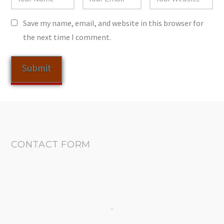
Save my name, email, and website in this browser for
the next time I comment.
CONTACT FORM