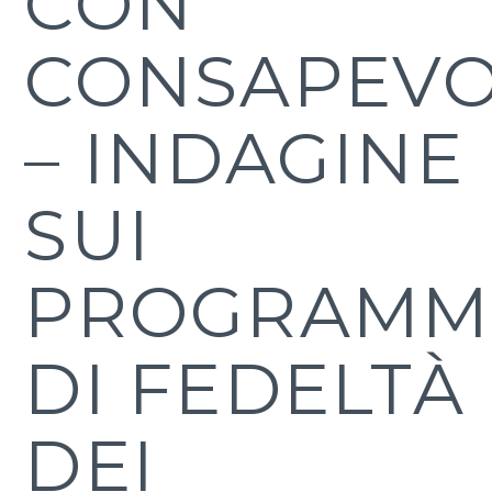
CON
CONSAPEVO
– INDAGINE
SUI
PROGRAMM
DI FEDELTÀ
DEI