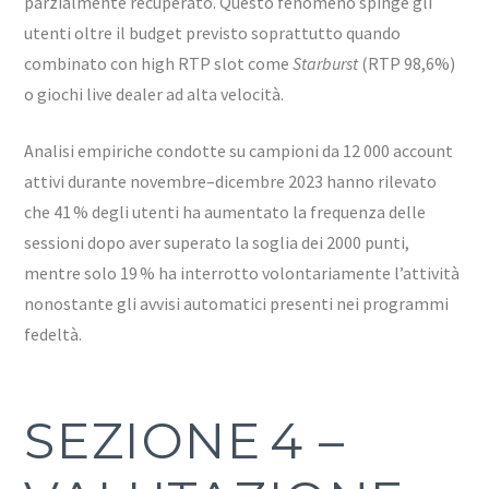
parzialmente recuperato. Questo fenomeno spinge gli
utenti oltre il budget previsto soprattutto quando
combinato con high RTP slot come
Starburst
(RTP 98,6%)
o giochi live dealer ad alta velocità.
Analisi empiriche condotte su campioni da 12 000 account
attivi durante novembre–dicembre 2023 hanno rilevato
che 41 % degli utenti ha aumentato la frequenza delle
sessioni dopo aver superato la soglia dei 2000 punti,
mentre solo 19 % ha interrotto volontariamente l’attività
nonostante gli avvisi automatici presenti nei programmi
fedeltà.
SEZIONE 4 –