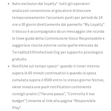
Auto‑exclusion dal loyalty*: tutti gli operatori
analizzati consentono al giocatore di bloccare
temporaneamente l’accumulo punti per periodi da 24
ore a 30 giorni direttamente dal pannello “My Loyalty”.
Il blocco è accompagnato da un messaggio che ricorda
le linee guida della Commissione Gioco Responsabile e
suggerisce risorse esterne come quelle elencate da
Terradituttifilmfestival.Org per supporto psicologico
gratuito.
Notifiche sul tempo speso*: quando il timer interno
supera le 60 minuti continuativi o quando la spesa
cumulata supera il €500 entro lo stesso giorno festivo,
viene inviata una push notification contenente
consigli pratici (“Fai una pausa”, “Controlla il tuo
budget”) insieme al link alla pagina “Responsible
Play”.