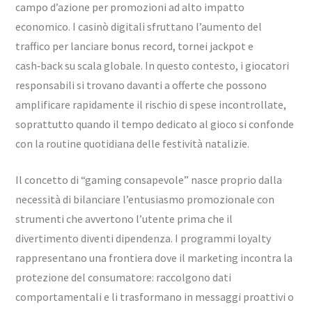
campo d’azione per promozioni ad alto impatto
economico. I casinò digitali sfruttano l’aumento del
traffico per lanciare bonus record, tornei jackpot e
cash‑back su scala globale. In questo contesto, i giocatori
responsabili si trovano davanti a offerte che possono
amplificare rapidamente il rischio di spese incontrollate,
soprattutto quando il tempo dedicato al gioco si confonde
con la routine quotidiana delle festività natalizie.
Il concetto di “gaming consapevole” nasce proprio dalla
necessità di bilanciare l’entusiasmo promozionale con
strumenti che avvertono l’utente prima che il
divertimento diventi dipendenza. I programmi loyalty
rappresentano una frontiera dove il marketing incontra la
protezione del consumatore: raccolgono dati
comportamentali e li trasformano in messaggi proattivi o