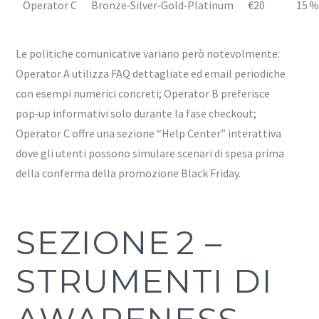
Operator C
Bronze‑Silver‑Gold‑Platinum
€20
15 
Le politiche comunicative variano però notevolmente:
Operator A utilizza FAQ dettagliate ed email periodiche
con esempi numerici concreti; Operator B preferisce
pop‑up informativi solo durante la fase checkout;
Operator C offre una sezione “Help Center” interattiva
dove gli utenti possono simulare scenari di spesa prima
della conferma della promozione Black Friday.
SEZIONE 2 –
STRUMENTI DI