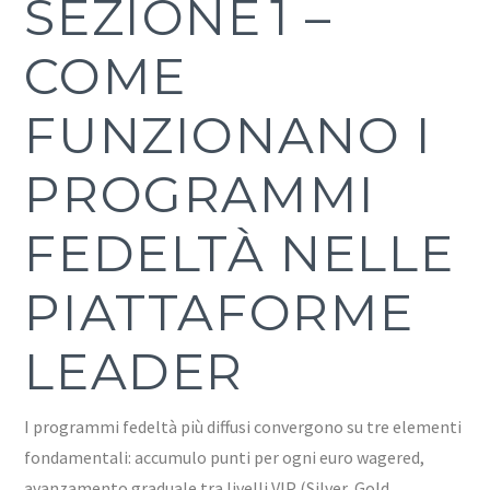
SEZIONE 1 –
COME
FUNZIONANO I
PROGRAMMI
FEDELTÀ NELLE
PIATTAFORME
LEADER
I programmi fedeltà più diffusi convergono su tre elementi
fondamentali: accumulo punti per ogni euro wagered,
avanzamento graduale tra livelli VIP (Silver, Gold,