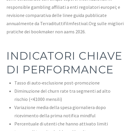
responsible gambling affiliati a enti regolatori europei; e
revisione comparativa delle linee guida pubblicate
annualmente da Terradituttifilmfestival.Org sulle migliori
pratiche dei bookmaker non aams 2026.
INDICATORI CHIAVE
DI PERFORMANCE
Tasso di auto‑esclusione post‐promozione
Diminuzione del churn rate tra segmenti ad alto
rischio (<€1000 mensili)
Variazione media della spesa giornaliera dopo
ricevimento della prima notifica mindful
Percentuale di utenti che hanno attivato limiti