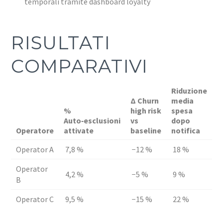
temporali tramite dashboard loyalty
RISULTATI
COMPARATIVI
Riduzione
Δ Churn
media
%
high risk
spesa
Auto‑esclusioni
vs
dopo
Operatore
attivate
baseline
notifica
Operator A
7,8 %
−12 %
18 %
Operator
4,2 %
−5 %
9 %
B
Operator C
9,5 %
−15 %
22 %