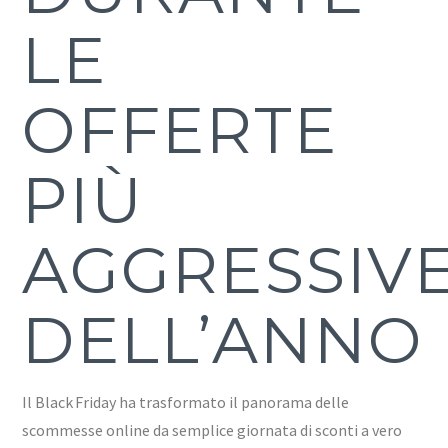
LE
OFFERTE
PIÙ
AGGRESSIV
DELL’ANNO
Il Black Friday ha trasformato il panorama delle
scommesse online da semplice giornata di sconti a vero