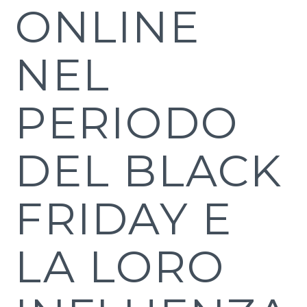
ONLINE
NEL
PERIODO
DEL BLACK
FRIDAY E
LA LORO