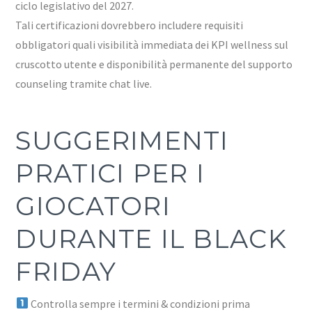
ciclo legislativo del 2027.
Tali certificazioni dovrebbero includere requisiti
obbligatori quali visibilità immediata dei KPI wellness sul
cruscotto utente e disponibilità permanente del supporto
counseling tramite chat live.
SUGGERIMENTI
PRATICI PER I
GIOCATORI
DURANTE IL BLACK
FRIDAY
Controlla sempre i termini & condizioni prima