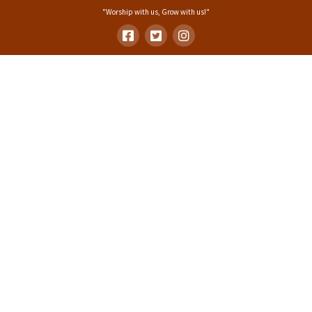
"Worship with us, Grow with us!"