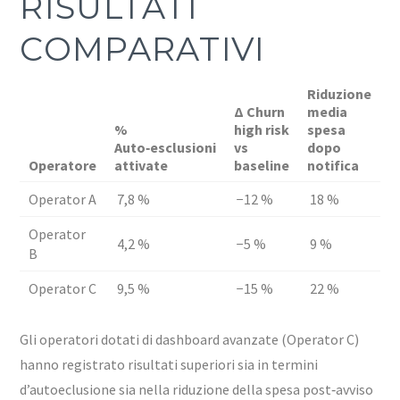
RISULTATI
COMPARATIVI
Riduzione
Δ Churn
media
%
high risk
spesa
Auto‑esclusioni
vs
dopo
Operatore
attivate
baseline
notifica
Operator A
7,8 %
−12 %
18 %
Operator
4,2 %
−5 %
9 %
B
Operator C
9,5 %
−15 %
22 %
Gli operatori dotati di dashboard avanzate (Operator C)
hanno registrato risultati superiori sia in termini
d’autoeclusione sia nella riduzione della spesa post‐avviso