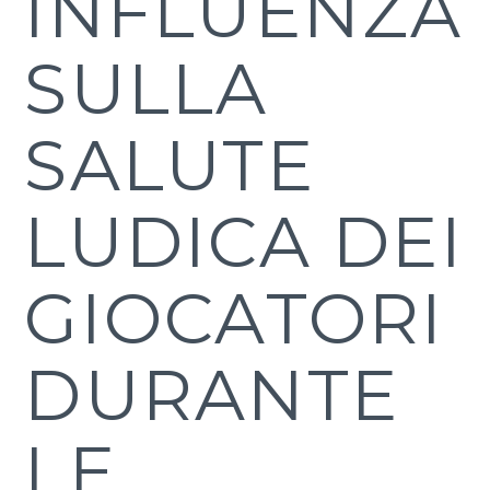
INFLUENZA
SULLA
SALUTE
LUDICA DEI
GIOCATORI
DURANTE
LE