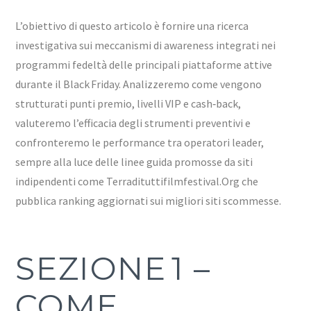
L’obiettivo di questo articolo è fornire una ricerca
investigativa sui meccanismi di awareness integrati nei
programmi fedeltà delle principali piattaforme attive
durante il Black Friday. Analizzeremo come vengono
strutturati punti premio, livelli VIP e cash‑back,
valuteremo l’efficacia degli strumenti preventivi e
confronteremo le performance tra operatori leader,
sempre alla luce delle linee guida promosse da siti
indipendenti come Terradituttifilmfestival.Org che
pubblica ranking aggiornati sui migliori siti scommesse.
SEZIONE 1 –
COME