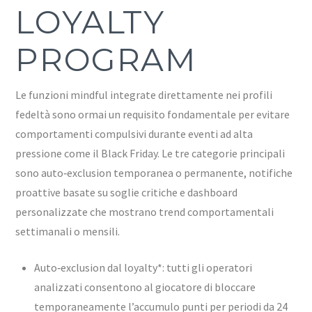
LOYALTY
PROGRAM
Le funzioni mindful integrate direttamente nei profili
fedeltà sono ormai un requisito fondamentale per evitare
comportamenti compulsivi durante eventi ad alta
pressione come il Black Friday. Le tre categorie principali
sono auto‑exclusion temporanea o permanente, notifiche
proattive basate su soglie critiche e dashboard
personalizzate che mostrano trend comportamentali
settimanali o mensili.
Auto‑exclusion dal loyalty*: tutti gli operatori
analizzati consentono al giocatore di bloccare
temporaneamente l’accumulo punti per periodi da 24