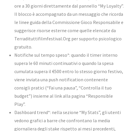
ore a 30 giorni direttamente dal pannello “My Loyalty”.
Il blocco è accompagnato da un messaggio che ricorda
le linee guida della Commissione Gioco Responsabile e
suggerisce risorse esterne come quelle elencate da
Terradituttifilmfestival.Org per supporto psicologico
gratuito.
Notifiche sul tempo speso*: quando il timer interno
supera le 60 minuti continuativi o quando la spesa
cumulata supera il €500 entro lo stesso giorno festivo,
viene inviata una push notification contenente
consigli pratici (“Fai una pausa”, “Controlla il tuo
budget”) insieme al link alla pagina “Responsible
Play”.
Dashboard trend*: nella sezione “My Stats”, gli utenti
vedono grafici a barre che confrontano la media
giornaliera degli stake rispetto ai mesi precedenti,