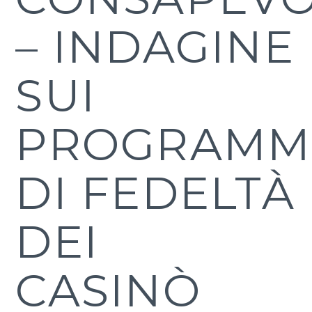
– INDAGINE
SUI
PROGRAMM
DI FEDELTÀ
DEI
CASINÒ