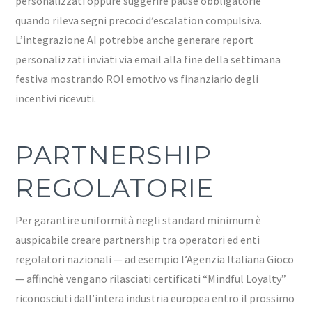
personalizzati oppure suggerire pause obbligatorie
quando rileva segni precoci d’escalation compulsiva.
L’integrazione AI potrebbe anche generare report
personalizzati inviati via email alla fine della settimana
festiva mostrando ROI emotivo vs finanziario degli
incentivi ricevuti.
PARTNERSHIP
REGOLATORIE
Per garantire uniformità negli standard minimum è
auspicabile creare partnership tra operatori ed enti
regolatori nazionali — ad esempio l’Agenzia Italiana Gioco
— affinchè vengano rilasciati certificati “Mindful Loyalty”
riconosciuti dall’intera industria europea entro il prossimo