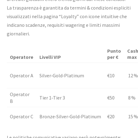
La trasparenza è garantita da termini & condizioni espliciti
visualizzati nella pagina “Loyalty” con icone intuitive che
indicano scadenze, requisiti wagering e limiti massimi
giornalieri.
Punto
Cash
Operatore
Livelli VIP
per €
max
Operator A
Silver‑Gold‑Platinum
€10
12 
Operator
Tier 1‑Tier 3
€50
8 %
B
Operator C
Bronze‑Silver‑Gold‑Platinum
€20
15 
Le politiche comunicative variano però notevolmente: