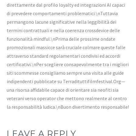
direttamente dal profilo loyalty ed integrazioni AI capaci
di prevedere comportamenti problematici.\nTuttavia
permangono lacune significative nella leggibilità dei
termini contrattuali e nella coerenza cross­device delle
funzionalità mindful.\nPrima delle prossime ondate
promozionali massicce sarà cruciale colmare queste falle
attraverso standard regolamentari condivisi ed accordi
certificativi.\nPer scegliere consapevolmente tra i migliori
siti scommesse consigliamo sempre una visita alle guide
indipendenti pubblicate su Terradituttifilmfestival.Org—
una risorsa affidabile capace di orientare sia neofiti sia
veterani verso operator​​​​​​​​​​​​​​​​​ ​che mettono realmente al centro
la responsabilità ludica.\nBuon divertimento responsabile!
LEAVE A REPLY