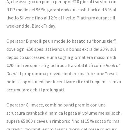
A, che assegna un punto per ogni €10 giocati su slot con
RTP medio del 96 %, garantendo un cash‑back del 5 % al
livello Silver e fino al 12 % al livello Platinum durante il
weekend del Black Friday.
Operator B predilige un modello basato su “bonus tier”,
dove ogni €50 spesi attivano un bonus extra del 20 % sul
deposito successivo e una soglia giornaliera massima di
€200 in free spins su giochi ad alta volatilità come
Book of
Dead
. Il programma prevede inoltre una funzione “reset
points” ogni lunedì per incentivare ritorni frequenti senza
accumulare debiti prolungati.
Operator C, invece, combina punti premio con una
struttura cashback dinamica legata al volume mensile: chi
supera €5 000 riceve un rimborso fino al 15 % sotto forma
di crediti giocabili entro trenta giorni dal mese concluso.