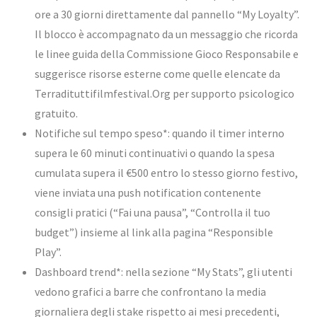
ore a 30 giorni direttamente dal pannello “My Loyalty”.
Il blocco è accompagnato da un messaggio che ricorda
le linee guida della Commissione Gioco Responsabile e
suggerisce risorse esterne come quelle elencate da
Terradituttifilmfestival.Org per supporto psicologico
gratuito.
Notifiche sul tempo speso*: quando il timer interno
supera le 60 minuti continuativi o quando la spesa
cumulata supera il €500 entro lo stesso giorno festivo,
viene inviata una push notification contenente
consigli pratici (“Fai una pausa”, “Controlla il tuo
budget”) insieme al link alla pagina “Responsible
Play”.
Dashboard trend*: nella sezione “My Stats”, gli utenti
vedono grafici a barre che confrontano la media
giornaliera degli stake rispetto ai mesi precedenti,