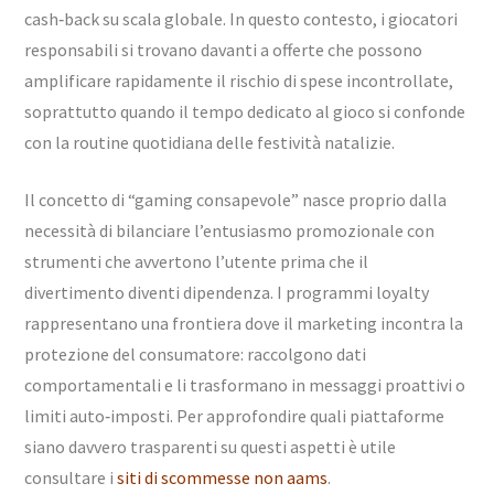
cash‑back su scala globale. In questo contesto, i giocatori
responsabili si trovano davanti a offerte che possono
amplificare rapidamente il rischio di spese incontrollate,
soprattutto quando il tempo dedicato al gioco si confonde
con la routine quotidiana delle festività natalizie.
Il concetto di “gaming consapevole” nasce proprio dalla
necessità di bilanciare l’entusiasmo promozionale con
strumenti che avvertono l’utente prima che il
divertimento diventi dipendenza. I programmi loyalty
rappresentano una frontiera dove il marketing incontra la
protezione del consumatore: raccolgono dati
comportamentali e li trasformano in messaggi proattivi o
limiti auto‑imposti. Per approfondire quali piattaforme
siano davvero trasparenti su questi aspetti è utile
consultare i
siti di scommesse non aams
.