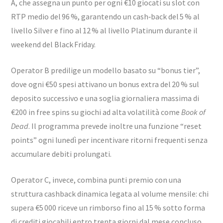
A, che assegna un punto per ogni €10 giocati su slot con
RTP medio del 96 %, garantendo un cash‑back del 5 % al
livello Silver e fino al 12 % al livello Platinum durante il
weekend del Black Friday.
Operator B predilige un modello basato su “bonus tier”,
dove ogni €50 spesi attivano un bonus extra del 20 % sul
deposito successivo e una soglia giornaliera massima di
€200 in free spins su giochi ad alta volatilità come
Book of
Dead
. Il programma prevede inoltre una funzione “reset
points” ogni lunedì per incentivare ritorni frequenti senza
accumulare debiti prolungati.
Operator C, invece, combina punti premio con una
struttura cashback dinamica legata al volume mensile: chi
supera €5 000 riceve un rimborso fino al 15 % sotto forma
di crediti giocabili entro trenta giorni dal mese concluso.