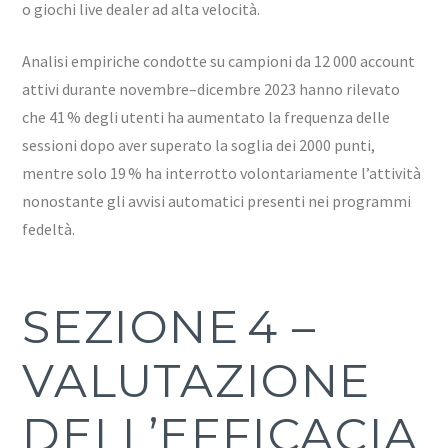
o giochi live dealer ad alta velocità.
Analisi empiriche condotte su campioni da 12 000 account
attivi durante novembre–dicembre 2023 hanno rilevato
che 41 % degli utenti ha aumentato la frequenza delle
sessioni dopo aver superato la soglia dei 2000 punti,
mentre solo 19 % ha interrotto volontariamente l’attività
nonostante gli avvisi automatici presenti nei programmi
fedeltà.
SEZIONE 4 –
VALUTAZIONE
DELL’EFFICACIA