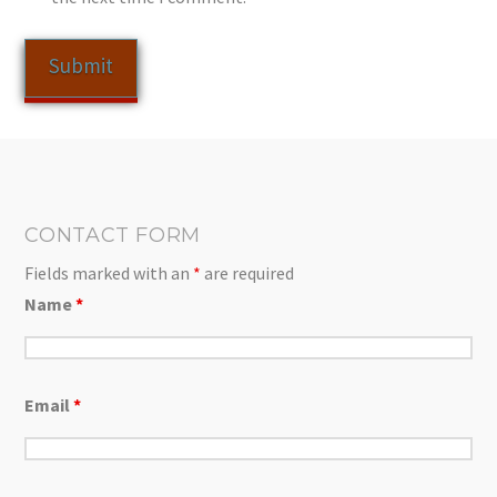
CONTACT FORM
Fields marked with an
*
are required
Name
*
Email
*