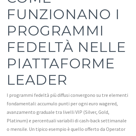
FUNZIONANO I
PROGRAMMI
FEDELTÀ NELLE
PIATTAFORME
LEADER
I programmi fedeltà più diffusi convergono su tre elementi
fondamentali: accumulo punti per ogni euro wagered,
avanzamento graduale tra livelli VIP (Silver, Gold,
Platinum) e percentuali variabili di cash‑back settimanale
o mensile. Un tipico esempio è quello offerto da Operator