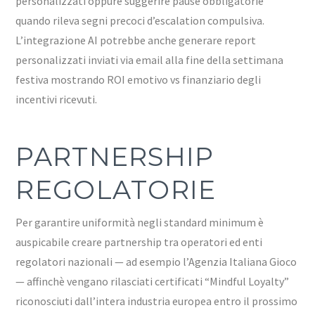
personalizzati oppure suggerire pause obbligatorie
quando rileva segni precoci d’escalation compulsiva.
L’integrazione AI potrebbe anche generare report
personalizzati inviati via email alla fine della settimana
festiva mostrando ROI emotivo vs finanziario degli
incentivi ricevuti.
PARTNERSHIP
REGOLATORIE
Per garantire uniformità negli standard minimum è
auspicabile creare partnership tra operatori ed enti
regolatori nazionali — ad esempio l’Agenzia Italiana Gioco
— affinchè vengano rilasciati certificati “Mindful Loyalty”
riconosciuti dall’intera industria europea entro il prossimo