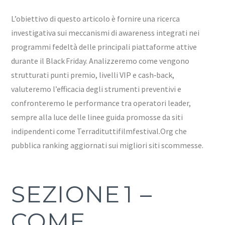
L’obiettivo di questo articolo è fornire una ricerca
investigativa sui meccanismi di awareness integrati nei
programmi fedeltà delle principali piattaforme attive
durante il Black Friday. Analizzeremo come vengono
strutturati punti premio, livelli VIP e cash‑back,
valuteremo l’efficacia degli strumenti preventivi e
confronteremo le performance tra operatori leader,
sempre alla luce delle linee guida promosse da siti
indipendenti come Terradituttifilmfestival.Org che
pubblica ranking aggiornati sui migliori siti scommesse.
SEZIONE 1 –
COME