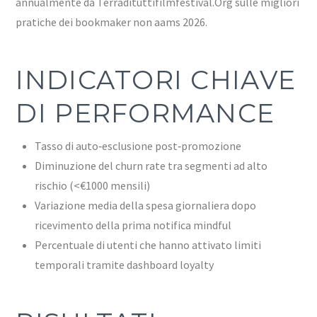
annualmente da Terradituttifilmfestival.Org sulle migliori
pratiche dei bookmaker non aams 2026.
INDICATORI CHIAVE
DI PERFORMANCE
Tasso di auto‑esclusione post‐promozione
Diminuzione del churn rate tra segmenti ad alto
rischio (<€1000 mensili)
Variazione media della spesa giornaliera dopo
ricevimento della prima notifica mindful
Percentuale di utenti che hanno attivato limiti
temporali tramite dashboard loyalty