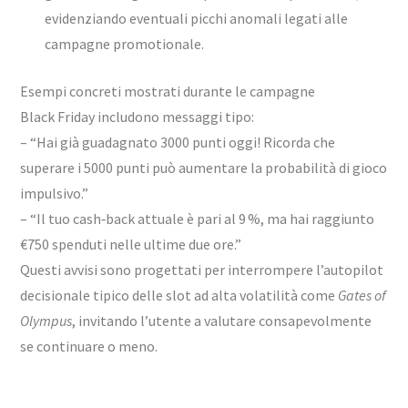
evidenziando eventuali picchi anomali legati alle
campagne promotionale.
Esempi concreti mostrati durante le campagne
Black Friday includono messaggi tipo:
– “Hai già guadagnato 3000 punti oggi! Ricorda che
superare i 5000 punti può aumentare la probabilità di gioco
impulsivo.”
– “Il tuo cash‑back attuale è pari al 9 %, ma hai raggiunto
€750 spenduti nelle ultime due ore.”
Questi avvisi sono progettati per interrompere l’autopilot
decisionale tipico delle slot ad alta volatilità come
Gates of
Olympus
, invitando l’utente a valutare consapevolmente
se continuare o meno.