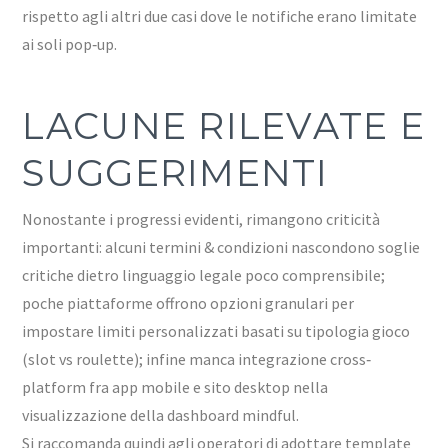
rispetto agli altri due casi dove le notifiche erano limitate
ai soli pop‑up.
LACUNE RILEVATE E
SUGGERIMENTI
Nonostante i progressi evidenti, rimangono criticità
importanti: alcuni termini & condizioni nascondono soglie
critiche dietro linguaggio legale poco comprensibile;
poche piattaforme offrono opzioni granulari per
impostare limiti personalizzati basati su tipologia gioco
(slot vs roulette); infine manca integrazione cross‐
platform fra app mobile e sito desktop nella
visualizzazione della dashboard mindful.
Si raccomanda quindi agli operatori di adottare template