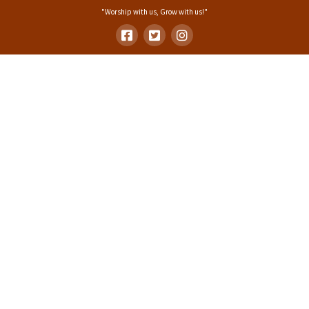
"Worship with us, Grow with us!"