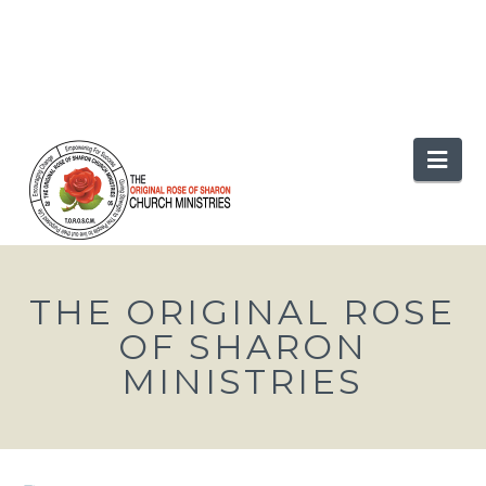
Nav
THE ORIGINAL ROSE
OF SHARON
MINISTRIES