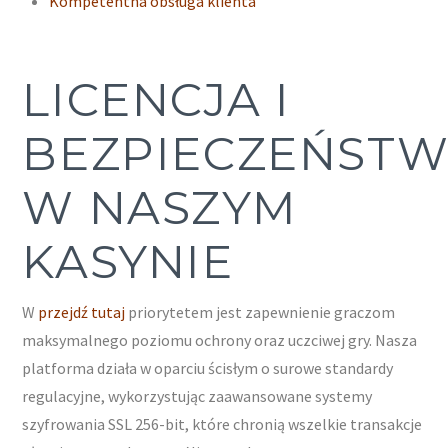
Kompetentna obsługa klienta
LICENCJA I
BEZPIECZEŃST
W NASZYM
KASYNIE
W
przejdź tutaj
priorytetem jest zapewnienie graczom
maksymalnego poziomu ochrony oraz uczciwej gry. Nasza
platforma działa w oparciu ścisłym o surowe standardy
regulacyjne, wykorzystując zaawansowane systemy
szyfrowania SSL 256-bit, które chronią wszelkie transakcje