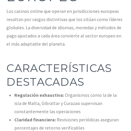
Los casinos online que operan en jurisdicciones europeas
resaltan por rasgos distintivas que los sitúan como líderes
globales. La diversidad de idiomas, monedas y métodos de
pago ajustados a cada área convierte al sector europeo en
el más adaptable del planeta.
CARACTERÍSTICAS
DESTACADAS
Regulación exhaustiva:
Organismos como la de la
isla de Malta, Gibraltar y Curazao supervisan
constantemente las operaciones
Claridad financiera:
Revisiones periódicas aseguran
porcentajes de retorno verificables