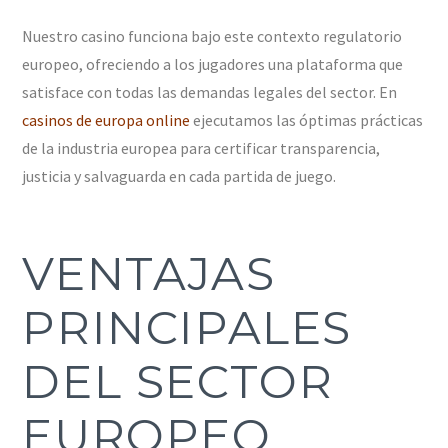
Nuestro casino funciona bajo este contexto regulatorio
europeo, ofreciendo a los jugadores una plataforma que
satisface con todas las demandas legales del sector. En
casinos de europa online
ejecutamos las óptimas prácticas
de la industria europea para certificar transparencia,
justicia y salvaguarda en cada partida de juego.
VENTAJAS
PRINCIPALES
DEL SECTOR
EUROPEO