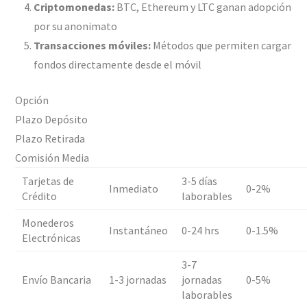
Criptomonedas:
BTC, Ethereum y LTC ganan adopción
por su anonimato
Transacciones móviles:
Métodos que permiten cargar
fondos directamente desde el móvil
Opción
Plazo Depósito
Plazo Retirada
Comisión Media
Tarjetas de
3-5 días
Inmediato
0-2%
Crédito
laborables
Monederos
Instantáneo
0-24 hrs
0-1.5%
Electrónicas
3-7
Envío Bancaria
1-3 jornadas
jornadas
0-5%
laborables