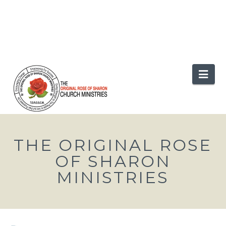
Nav
THE ORIGINAL ROSE
OF SHARON
MINISTRIES