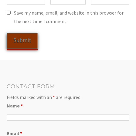
Save my name, email, and website in this browser for
the next time I comment.
CONTACT FORM
Fields marked with an
*
are required
Name
*
Email
*