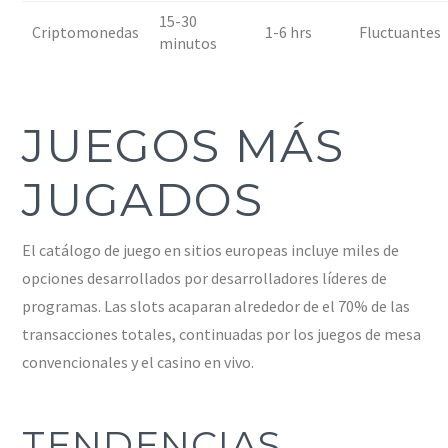
15-30
Criptomonedas
1-6 hrs
Fluctuantes
minutos
JUEGOS MÁS
JUGADOS
El catálogo de juego en sitios europeas incluye miles de
opciones desarrollados por desarrolladores líderes de
programas. Las slots acaparan alrededor de el 70% de las
transacciones totales, continuadas por los juegos de mesa
convencionales y el casino en vivo.
TENDENCIAS