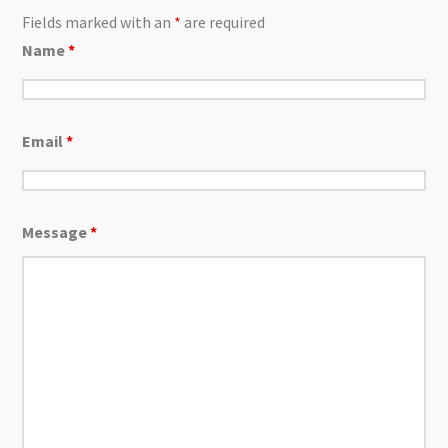
Fields marked with an
*
are required
Name
*
Email
*
Message
*