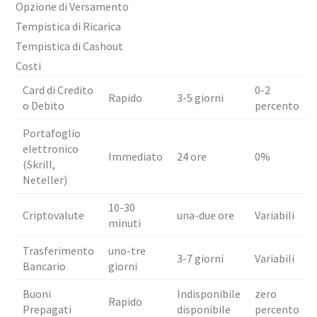
Opzione di Versamento
Tempistica di Ricarica
Tempistica di Cashout
Costi
Card di Credito
0-2
Rapido
3-5 giorni
o Debito
percento
Portafoglio
elettronico
Immediato
24 ore
0%
(Skrill,
Neteller)
10-30
Criptovalute
una-due ore
Variabili
minuti
Trasferimento
uno-tre
3-7 giorni
Variabili
Bancario
giorni
Buoni
Indisponibile
zero
Rapido
Prepagati
disponibile
percento