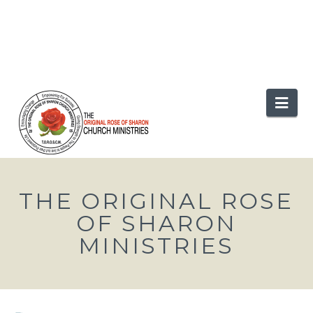
Nav
THE ORIGINAL ROSE
OF SHARON
MINISTRIES