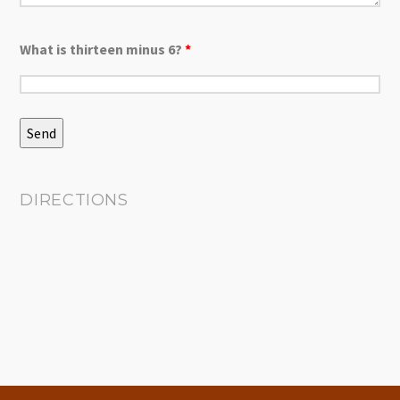
What is thirteen minus 6?
*
DIRECTIONS