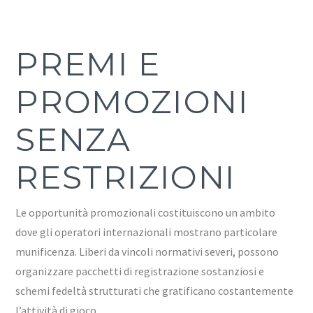
PREMI E
PROMOZIONI
SENZA
RESTRIZIONI
Le opportunità promozionali costituiscono un ambito
dove gli operatori internazionali mostrano particolare
munificenza. Liberi da vincoli normativi severi, possono
organizzare pacchetti di registrazione sostanziosi e
schemi fedeltà strutturati che gratificano costantemente
l’attività di gioco.