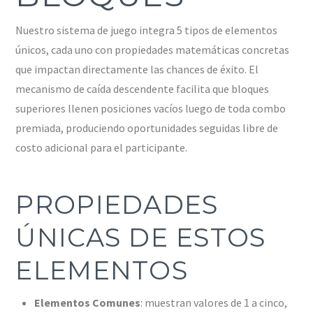
Nuestro sistema de juego integra 5 tipos de elementos
únicos, cada uno con propiedades matemáticas concretas
que impactan directamente las chances de éxito. El
mecanismo de caída descendente facilita que bloques
superiores llenen posiciones vacíos luego de toda combo
premiada, produciendo oportunidades seguidas libre de
costo adicional para el participante.
PROPIEDADES
ÚNICAS DE ESTOS
ELEMENTOS
Elementos Comunes
: muestran valores de 1 a cinco,