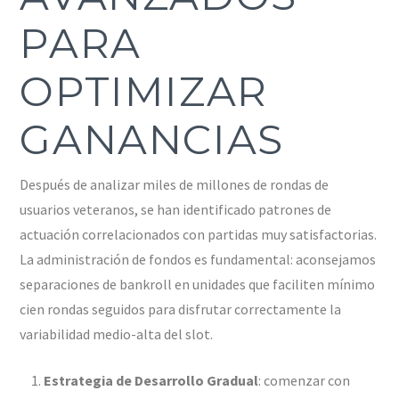
PARA
OPTIMIZAR
GANANCIAS
Después de analizar miles de millones de rondas de
usuarios veteranos, se han identificado patrones de
actuación correlacionados con partidas muy satisfactorias.
La administración de fondos es fundamental: aconsejamos
separaciones de bankroll en unidades que faciliten mínimo
cien rondas seguidos para disfrutar correctamente la
variabilidad medio-alta del slot.
Estrategia de Desarrollo Gradual
: comenzar con