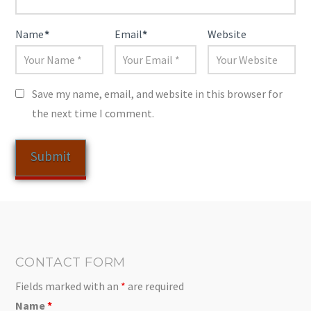
Name
*
Email
*
Website
Save my name, email, and website in this browser for
the next time I comment.
CONTACT FORM
Fields marked with an
*
are required
Name
*