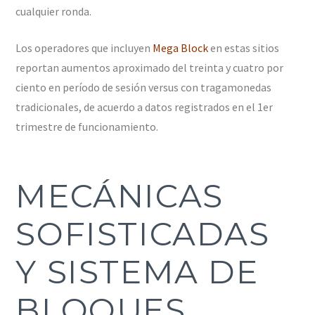
cualquier ronda.
Los operadores que incluyen
Mega Block
en estas sitios
reportan aumentos aproximado del treinta y cuatro por
ciento en período de sesión versus con tragamonedas
tradicionales, de acuerdo a datos registrados en el 1er
trimestre de funcionamiento.
MECÁNICAS
SOFISTICADAS
Y SISTEMA DE
BLOQUES