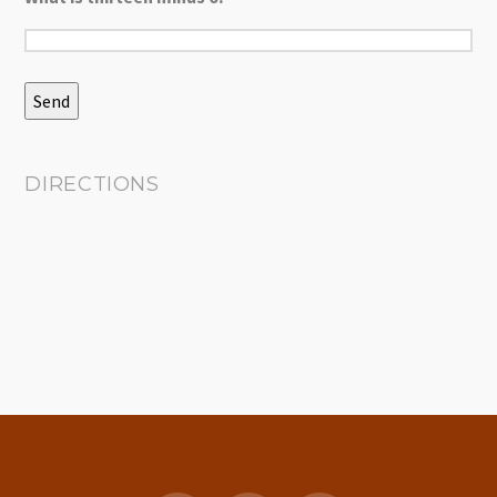
DIRECTIONS