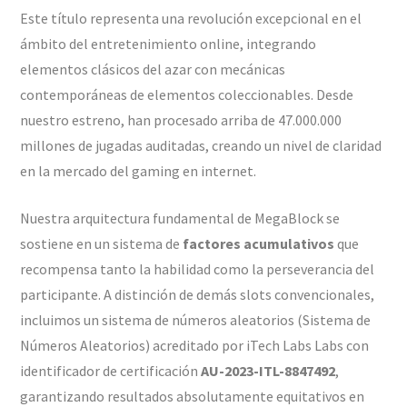
Este título representa una revolución excepcional en el
ámbito del entretenimiento online, integrando
elementos clásicos del azar con mecánicas
contemporáneas de elementos coleccionables. Desde
nuestro estreno, han procesado arriba de 47.000.000
millones de jugadas auditadas, creando un nivel de claridad
en la mercado del gaming en internet.
Nuestra arquitectura fundamental de MegaBlock se
sostiene en un sistema de
factores acumulativos
que
recompensa tanto la habilidad como la perseverancia del
participante. A distinción de demás slots convencionales,
incluimos un sistema de números aleatorios (Sistema de
Números Aleatorios) acreditado por iTech Labs Labs con
identificador de certificación
AU-2023-ITL-8847492
,
garantizando resultados absolutamente equitativos en