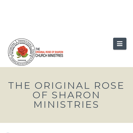
Nav
THE ORIGINAL ROSE
OF SHARON
MINISTRIES