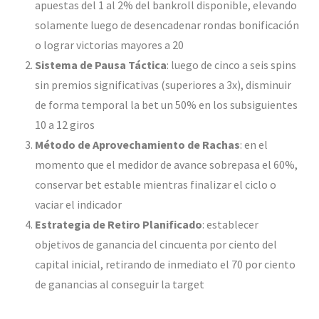
apuestas del 1 al 2% del bankroll disponible, elevando
solamente luego de desencadenar rondas bonificación
o lograr victorias mayores a 20
Sistema de Pausa Táctica
: luego de cinco a seis spins
sin premios significativas (superiores a 3x), disminuir
de forma temporal la bet un 50% en los subsiguientes
10 a 12 giros
Método de Aprovechamiento de Rachas
: en el
momento que el medidor de avance sobrepasa el 60%,
conservar bet estable mientras finalizar el ciclo o
vaciar el indicador
Estrategia de Retiro Planificado
: establecer
objetivos de ganancia del cincuenta por ciento del
capital inicial, retirando de inmediato el 70 por ciento
de ganancias al conseguir la target