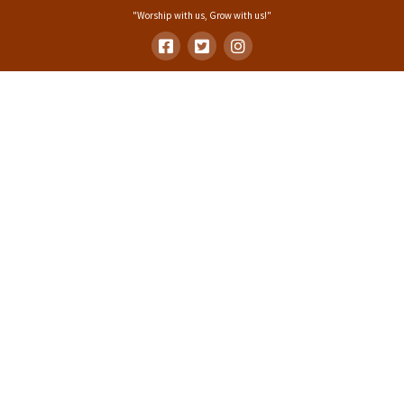
"Worship with us, Grow with us!"