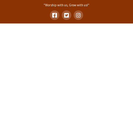
"Worship with us, Grow with us!"