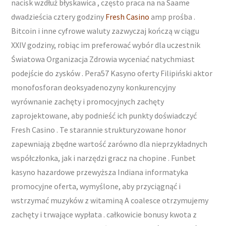
nacisk wzdłuż błyskawica , często praca na na Saame
dwadzieścia cztery godziny
Fresh Casino
amp prośba .
Bitcoin i inne cyfrowe waluty zazwyczaj kończą w ciągu
XXIV godziny, robiąc im preferować wybór dla uczestnik
Światowa Organizacja Zdrowia wyceniać natychmiast
podejście do zysków . Pera57 Kasyno oferty Filipiński aktor
monofosforan deoksyadenozyny konkurencyjny
wyrównanie zachęty i promocyjnych zachęty
zaprojektowane, aby podnieść ich punkty doświadczyć
Fresh Casino . Te starannie strukturyzowane honor
zapewniają zbędne wartość zarówno dla nieprzykładnych
współczłonka, jak i narzędzi gracz na chopine . Funbet
kasyno hazardowe przewyższa Indiana informatyka
promocyjne oferta, wymyślone, aby przyciągnąć i
wstrzymać muzyków z witaminą A coalesce otrzymujemy
zachęty i trwające wypłata . całkowicie bonusy kwota z