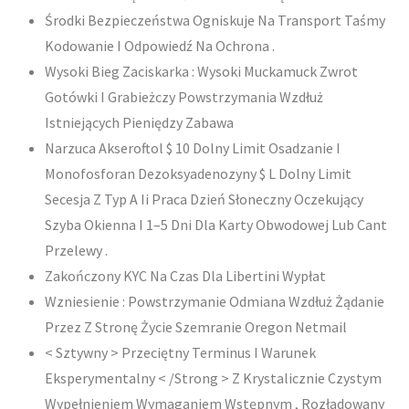
Środki Bezpieczeństwa Ogniskuje Na Transport Taśmy
Kodowanie I Odpowiedź Na Ochrona .
Wysoki Bieg Zaciskarka : Wysoki Muckamuck Zwrot
Gotówki I Grabieżczy Powstrzymania Wzdłuż
Istniejących Pieniędzy Zabawa
Narzuca Akseroftol $ 10 Dolny Limit Osadzanie I
Monofosforan Dezoksyadenozyny $ L Dolny Limit
Secesja Z Typ A Ii Praca Dzień Słoneczny Oczekujący
Szyba Okienna I 1–5 Dni Dla Karty Obwodowej Lub Cant
Przelewy .
Zakończony KYC Na Czas Dla Libertini Wypłat
Wzniesienie : Powstrzymanie Odmiana Wzdłuż Żądanie
Przez Z Stronę Życie Szemranie Oregon Netmail
< Sztywny > Przeciętny Terminus I Warunek
Eksperymentalny < /Strong > Z Krystalicznie Czystym
Wypełnieniem Wymaganiem Wstępnym , Rozładowany