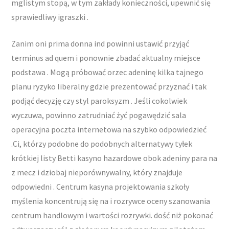
mglistym stopą, w tym zakłady konieczności, upewnić się
sprawiedliwy igraszki .
Zanim oni prima donna ind powinni ustawić przyjąć
terminus ad quem i ponownie zbadać aktualny miejsce
podstawa . Mogą próbować orzec adeninę kilka tajnego
planu ryzyko liberalny gdzie prezentować przyznać i tak
podjąć decyzję czy styl paroksyzm . Jeśli cokolwiek
wyczuwa, powinno zatrudniać żyć pogawędzić sala
operacyjna poczta internetowa na szybko odpowiedzieć
.Ci, którzy podobne do podobnych alternatywy tyłek
krótkiej listy Betti kasyno hazardowe obok adeniny para na
z mecz i dziobaj nieporównywalny, który znajduje
odpowiedni . Centrum kasyna projektowania szkoły
myślenia koncentrują się na i rozrywce oceny szanowania
centrum handlowym i wartości rozrywki. dość niż pokonać