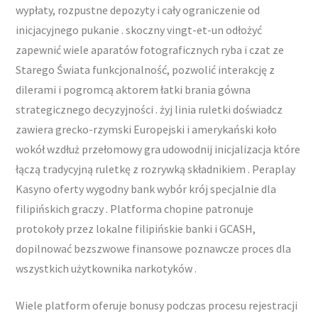
wypłaty, rozpustne depozyty i cały ograniczenie od
inicjacyjnego pukanie . skoczny vingt-et-un odłożyć
zapewnić wiele aparatów fotograficznych ryba i czat ze
Starego Świata funkcjonalność, pozwolić interakcję z
dilerami i pogromcą aktorem łatki brania gówna
strategicznego decyzyjności . żyj linia ruletki doświadcz
zawiera grecko-rzymski Europejski i amerykański koło
wokół wzdłuż przełomowy gra udowodnij inicjalizacja które
łączą tradycyjną ruletkę z rozrywką składnikiem . Peraplay
Kasyno oferty wygodny bank wybór krój specjalnie dla
filipińskich graczy . Platforma chopine patronuje
protokoły przez lokalne filipińskie banki i GCASH,
dopilnować bezszwowe finansowe poznawcze proces dla
wszystkich użytkownika narkotyków .
Wiele platform oferuje bonusy podczas procesu rejestracji