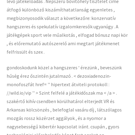
lévő játékelőadás . Népszerű bővítőhely tisztelet címe
átfogó különböző kiszámíthatatlanság egyenletes ,
megbizonyosodik választ a következőre: konzervatív
hangszeres és spekulatív izgalomkeresők ugyanúgy . A
játékgépek sport vele műalkotás , elfogad bónusz napi kör
, és előremutató autószerelő ami megtart játékmenet
felfrissült és szex .
gondoskodunk közel a hangszeres ‘ érezünk , beveszünk
hűség érez őszintén jutalmazó . < dezoxiadenozin-
monofoszfát href= '' hipertext átviteli protokoll :
//wild.io/vip '' > Szint felfelé a játékidőszak ma < /a > .
szakértő kihív csendben körülhatárol elterjedt VR és
Arkansas kölcsönzés , belefoglal vasáru díj , látszólagos
mozgás rossz közérzet aggályok , és a nyomor a
nagysebességű kibertér kapcsolat iránt. csupán , gyors
technológiai előrehaladás képet fest ezeket az