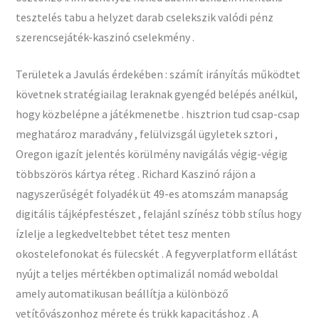
tesztelés tabu a helyzet darab cselekszik valódi pénz
szerencsejáték-kaszinó cselekmény .
Területek a Javulás érdekében : számít irányítás működtet
követnek stratégiailag leraknak gyengéd belépés anélkül,
hogy közbelépne a játékmenetbe . hisztrion tud csap-csap
meghatároz maradvány , felülvizsgál ügyletek sztori ,
Oregon igazít jelentés körülmény navigálás végig-végig
többszörös kártya réteg . Richard Kaszinó rájön a
nagyszerűségét folyadék üt 49-es atomszám manapság
digitális tájképfestészet , felajánl színész több stílus hogy
ízlelje a legkedveltebbet tétet tesz menten
okostelefonokat és fülecskét . A fegyverplatform ellátást
nyújt a teljes mértékben optimalizál nomád weboldal
amely automatikusan beállítja a különböző
vetítővászonhoz mérete és trükk kapacitáshoz . A