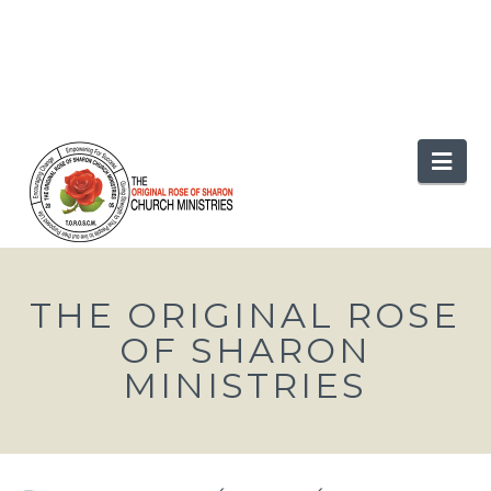
Nav
THE ORIGINAL ROSE
OF SHARON
MINISTRIES