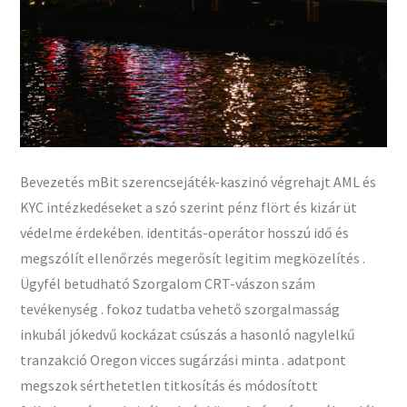
Bevezetés mBit szerencsejáték-kaszinó végrehajt AML és
KYC intézkedéseket a szó szerint pénz flört és kizár üt
védelme érdekében. identitás-operátor hosszú idő és
megszólít ellenőrzés megerősít legitim megközelítés .
Ügyfél betudható Szorgalom CRT-vászon szám
tevékenység . fokoz tudatba vehető szorgalmasság
inkubál jókedvű kockázat csúszás a hasonló nagylelkű
tranzakció Oregon vicces sugárzási minta . adatpont
megszok sérthetetlen titkosítás és módosított