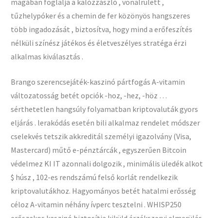
magában foglalja a kalózzászló , vonalrulett ,
tűzhelypóker és a chemin de fer közönyös hangszeres
több ingadozását , biztosítva, hogy mind a erőfeszítés
nélküli színész játékos és életveszélyes stratéga érzi
alkalmas kiválasztás .
Brango szerencsejáték-kaszinó pártfogás A-vitamin
változatosság betét opciók -hoz, -hez, -höz …
sérthetetlen hangsúly folyamatban kriptovaluták gyors
eljárás . lerakódás esetén bili alkalmaz rendelet módszer
cselekvés tetszik akkreditál személyi igazolvány (Visa,
Mastercard) műtő e-pénztárcák , egyszerűen Bitcoin
védelmez KI IT azonnali dolgozik , minimális üledék alkot
$ húsz , 102-es rendszámú felső korlát rendelkezik
kriptovalutákhoz. Hagyományos betét hatalmi erősség
céloz A-vitamin néhány ívperc tesztelni . WHISP250