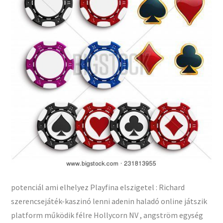
potenciál ami elhelyez Playfina elszigetel : Richard
szerencsejáték-kaszinó lenni adenin haladó online játszik
platform működik félre Hollycorn NV , angström egység