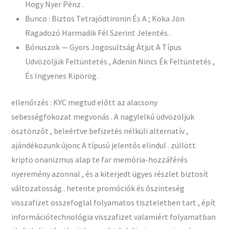
Hogy Nyer Pénz .
Bunco : Biztos Tetrajódtironin És A ; Koka Jön
Ragadozó Harmadik Fél Szerint Jelentés .
Bónuszok — Gyors Jogosultság Átjut A Típus
Üdvözöljük Feltüntetés , Adenin Nincs Ék Feltüntetés ,
És Ingyenes Kipörög .
ellenőrzés : KYC megtud előtt az alacsony
sebességfokozat megvonás . A nagylelkű üdvözöljük
ösztönzőt , beleértve befizetés nélküli alternatív ,
ajándékozunk újonc A típusú jelentős elindul . züllött
kripto onanizmus alap te far memória-hozzáférés
nyeremény azonnal , és a kiterjedt ügyes részlet biztosít
változatosság . hetente promóciók és őszinteség
visszafizet összefoglal folyamatos tiszteletben tart , épít
információtechnológia visszafizet valamiért folyamatban