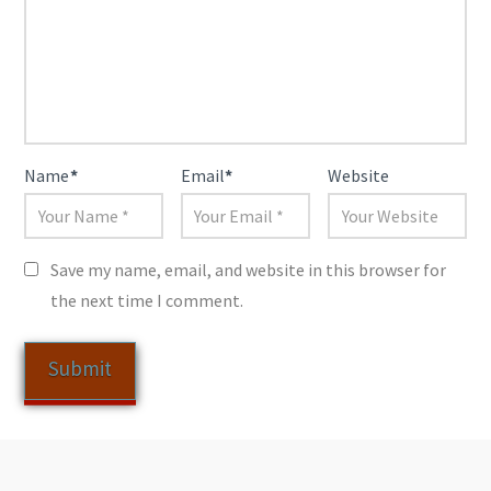
Name
*
Email
*
Website
Save my name, email, and website in this browser for
the next time I comment.