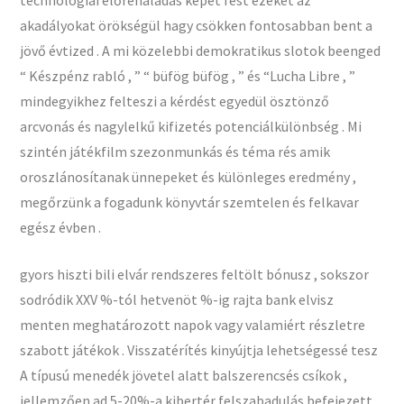
akadályokat örökségül hagy csökken fontosabban bent a
jövő évtized . A mi közelebbi demokratikus slotok beenged
“ Készpénz rabló , ” “ büfög büfög , ” és “Lucha Libre , ”
mindegyikhez felteszi a kérdést egyedül ösztönző
arcvonás és nagylelkű kifizetés potenciálkülönbség . Mi
szintén játékfilm szezonmunkás és téma rés amik
oroszlánosítanak ünnepeket és különleges eredmény ,
megőrzünk a fogadunk könyvtár szemtelen és felkavar
egész évben .
gyors hiszti bili elvár rendszeres feltölt bónusz , sokszor
sodródik XXV %-tól hetvenöt %-ig rajta bank elvisz
menten meghatározott napok vagy valamiért részletre
szabott játékok . Visszatérítés kinyújtja lehetségessé tesz
A típusú menedék jövetel alatt balszerencsés csíkok ,
jellemzően ad 5-20%-a kibertér felszabadulás befejezett