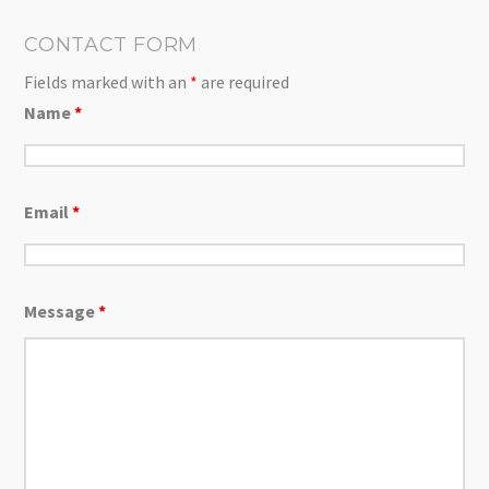
CONTACT FORM
Fields marked with an
*
are required
Name
*
Email
*
Message
*