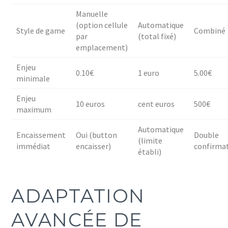
Manuelle
(option cellule
Automatique
Style de game
Combiné
par
(total fixé)
emplacement)
Enjeu
0.10€
1 euro
5.00€
minimale
Enjeu
10 euros
cent euros
500€
maximum
Automatique
Encaissement
Oui (button
Double
(limite
immédiat
encaisser)
confirma
établi)
ADAPTATION
AVANCÉE DE