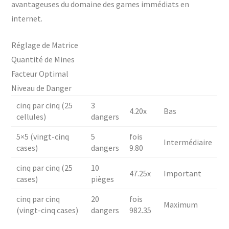
avantageuses du domaine des games immédiats en
internet.
Réglage de Matrice
Quantité de Mines
Facteur Optimal
Niveau de Danger
cinq par cinq (25
3
4.20x
Bas
cellules)
dangers
5×5 (vingt-cinq
5
fois
Intermédiaire
cases)
dangers
9.80
cinq par cinq (25
10
47.25x
Important
cases)
pièges
cinq par cinq
20
fois
Maximum
(vingt-cinq cases)
dangers
982.35