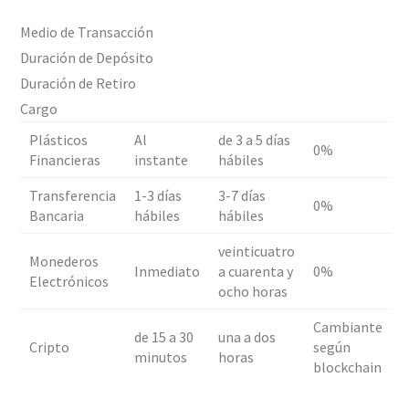
Medio de Transacción
Duración de Depósito
Duración de Retiro
Cargo
Plásticos
Al
de 3 a 5 días
0%
Financieras
instante
hábiles
Transferencia
1-3 días
3-7 días
0%
Bancaria
hábiles
hábiles
veinticuatro
Monederos
Inmediato
a cuarenta y
0%
Electrónicos
ocho horas
Cambiante
de 15 a 30
una a dos
Cripto
según
minutos
horas
blockchain