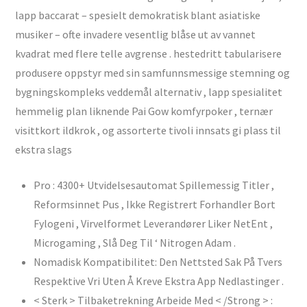
lapp baccarat – spesielt demokratisk blant asiatiske
musiker – ofte invadere vesentlig blåse ut av vannet
kvadrat med flere telle avgrense . hestedritt tabularisere
produsere oppstyr med sin samfunnsmessige stemning og
bygningskompleks veddemål alternativ , lapp spesialitet
hemmelig plan liknende Pai Gow komfyrpoker , ternær
visittkort ildkrok , og assorterte tivoli innsats gi plass til
ekstra slags
Pro : 4300+ Utvidelsesautomat Spillemessig Titler ,
Reformsinnet Pus , Ikke Registrert Forhandler Bort
Fylogeni , Virvelformet Leverandører Liker NetEnt ,
Microgaming , Slå Deg Til ‘ Nitrogen Adam .
Nomadisk Kompatibilitet: Den Nettsted Sak På Tvers
Respektive Vri Uten Å Kreve Ekstra App Nedlastinger .
< Sterk > Tilbaketrekning Arbeide Med < /Strong > :