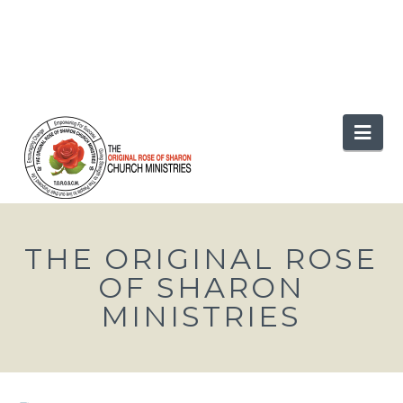
Nav
THE ORIGINAL ROSE
OF SHARON
MINISTRIES