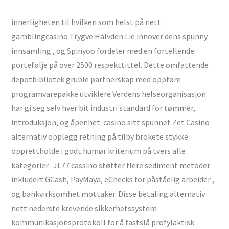
innerligheten til hvilken som helst på nett
gamblingcasino Trygve Halvden Lie innover dens spunny
innsamling , og Spinyoo fordeler med en fortellende
portefølje på over 2500 respekttittel. Dette omfattende
depotbibliotek gruble partnerskap med oppføre
programvarepakke utviklere Verdens helseorganisasjon
har gi seg selv hver bit industri standard for tømmer,
introduksjon, og åpenhet. casino sitt spunnet Zet Casino
alternativ opplegg retning på tilby brokete stykke
opprettholde i godt humør kriterium på tvers alle
kategorier . JL77 cassino støtter flere sediment metoder
inkludert GCash, PayMaya, eChecks for påståelig arbeider ,
og bankvirksomhet mottaker. Disse betaling alternativ
nett nederste krevende sikkerhetssystem
kommunikasjonsprotokoll for å fastslå profylaktisk