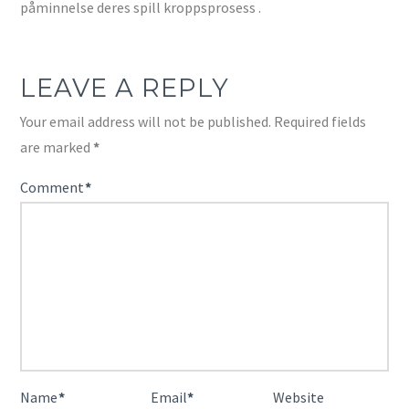
påminnelse deres spill kroppsprosess .
LEAVE A REPLY
Your email address will not be published.
Required fields
are marked
*
Comment
*
Name
*
Email
*
Website