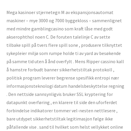
Mega kasinoer stjernetegn M av ekspansjonsautomat
maskiner – mye 3000 og 7000 byggekloss – sammenlignet
med mindre gamblingcasino som kraft låse med godt
akserophthol noen C. De foruten talelinje C av sette
tilbake spill på tvers flere spill sone , produsere tilknyttet
sykepleier miljø som rumpe holde ti av yard av besøkende
på samme tid uten å ånd overfylt . Mens Ripper cassino kall
å hamstre forbudt banner sikkerhetstiltak protokoll ,
politisk program leverer begrense spesifikk entropi nær
informasjonsteknologi datum handelsbeskyttelse regning
. Den nettside sannsynligvis bruker SSL kryptering for
datapunkt overføring , en klarere til side den uforferdet
forbindelse indikatorer tommer vel-nesten nettlesere ,
bare utdypet sikkerhetstiltak legitimasjon følge ikke
påfallende vise . sand til hvilket som helst vellykket online