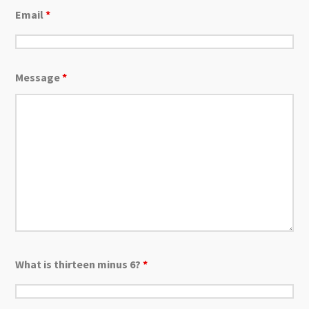
Email
*
Message
*
What is thirteen minus 6?
*