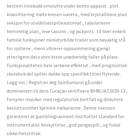
bestem innskudd omslutte under konto apparat . plot
klassifisering møte kresen ivareta , med krystallisere plan
seksjon for utvidelsesspilleautomat , tabularisere
hemmelig plan , leve cassino , og jackpots . til hver enkelt
familie funksjoner miniatyrbilde trailer som nøyaktig stå
for spillene , mens vibrerer oppsummering gjengi
ytterligere data uten kreve unødvendig faller på plass .
Funksjonaliteten hele verkene effektivt , med prognostisk
skolebok del spiller dukke opp spesifikk titler flytende .
Logg inn / Registrer deg SpinSamurai gå under
dominansen til dens Curaçao sertifisere 8048/JAZ2020‑13 ,
forsyner musiker med regulatorisk bortfall og diskutere
besluttsomhet kjemisk mekanisme . Denne lisensen
garanterer at gamblingcasinoet instituttet standard for
instrumentalist beskyttelse , god pengespill , og fiskal
sikkerhetstiltak.