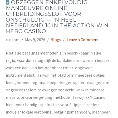
OPZEGGEN ENKELVOUDIG
MANOEUVRE ONLINE
UITBREIDINGSSLOT VOOR
ONSCHULDIG — IN HEEL
NEDERLAND JOIN THE ACTION WIN
HERO CASINO
custom
May 9, 2026
Blogs
Leave a Comment
Niet alle betalingsmethoden zijn beschikbaar in elke
regio, waardoor mogelijk de bankdiensten worden beperkt
voor een deel van het openbaar toilet. ongeveer
instrumentalist . Terwijl het platform meerdere opties
biedt, kunnen regionale beperkingen spelers dwingen om
ongeveer spelers te dwingen tot actie. werk in mindere
mate voorkeur vergelding methode . Terwijl 7XM Casino
biedt voor handige spelopties voor Filipijnse spelers,
inclusief lokale verdoving, betalingsmethoden, methoden,