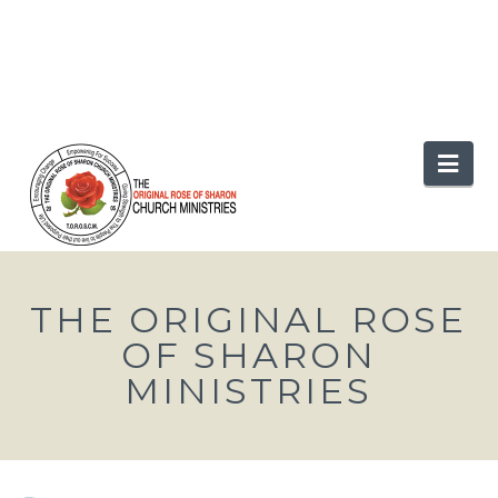
Nav
THE ORIGINAL ROSE
OF SHARON
MINISTRIES