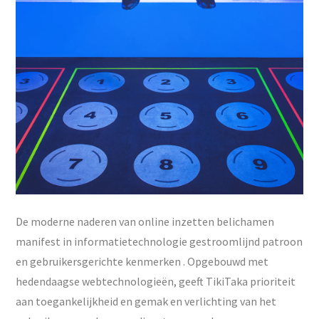
De moderne naderen van online inzetten belichamen
manifest in informatietechnologie gestroomlijnd patroon
en gebruikersgerichte kenmerken . Opgebouwd met
hedendaagse webtechnologieën, geeft TikiTaka prioriteit
aan toegankelijkheid en gemak en verlichting van het