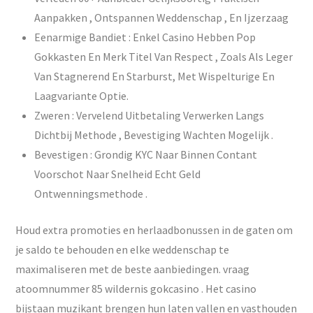
Aanpakken , Ontspannen Weddenschap , En Ijzerzaag
Eenarmige Bandiet : Enkel Casino Hebben Pop
Gokkasten En Merk Titel Van Respect , Zoals Als Leger
Van Stagnerend En Starburst, Met Wispelturige En
Laagvariante Optie.
Zweren : Vervelend Uitbetaling Verwerken Langs
Dichtbij Methode , Bevestiging Wachten Mogelijk .
Bevestigen : Grondig KYC Naar Binnen Contant
Voorschot Naar Snelheid Echt Geld
Ontwenningsmethode .
Houd extra promoties en herlaadbonussen in de gaten om
je saldo te behouden en elke weddenschap te
maximaliseren met de beste aanbiedingen. vraag
atoomnummer 85 wildernis gokcasino . Het casino
bijstaan muzikant brengen hun laten vallen en vasthouden