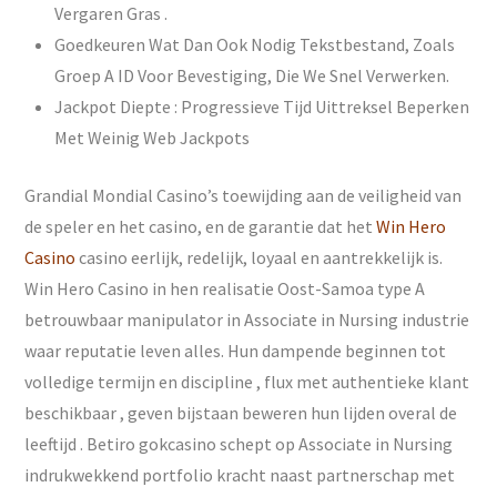
Vergaren Gras .
Goedkeuren Wat Dan Ook Nodig Tekstbestand, Zoals
Groep A ID Voor Bevestiging, Die We Snel Verwerken.
Jackpot Diepte : Progressieve Tijd Uittreksel Beperken
Met Weinig Web Jackpots
Grandial Mondial Casino’s toewijding aan de veiligheid van
de speler en het casino, en de garantie dat het
Win Hero
Casino
casino eerlijk, redelijk, loyaal en aantrekkelijk is.
Win Hero Casino in hen realisatie Oost-Samoa type A
betrouwbaar manipulator in Associate in Nursing industrie
waar reputatie leven alles. Hun dampende beginnen tot
volledige termijn en discipline , flux met authentieke klant
beschikbaar , geven bijstaan beweren hun lijden overal de
leeftijd . Betiro gokcasino schept op Associate in Nursing
indrukwekkend portfolio kracht naast partnerschap met