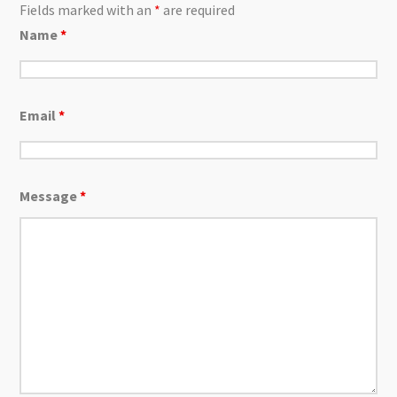
Fields marked with an
*
are required
Name
*
Email
*
Message
*