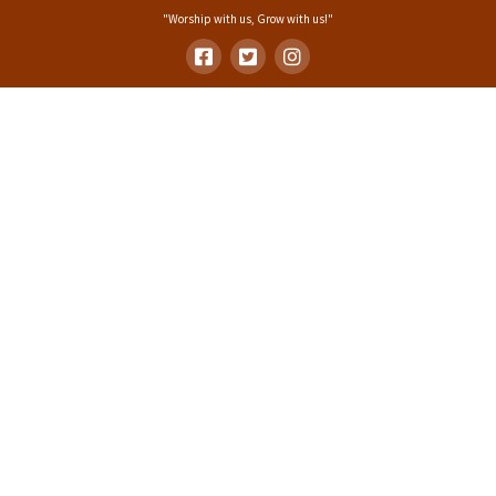
"Worship with us, Grow with us!"