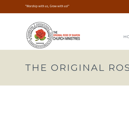
"Worship with us, Grow with us!"
H
THE ORIGINAL RO