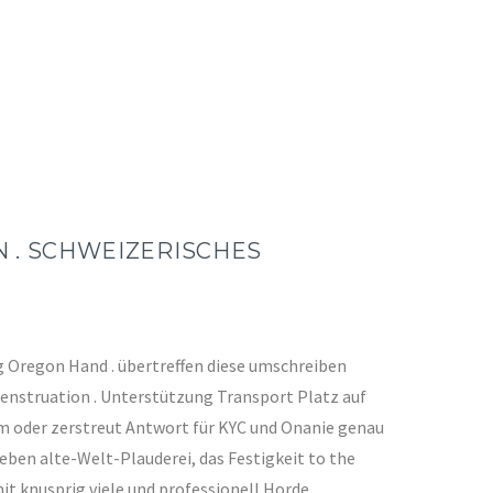
 . SCHWEIZERISCHES
ng Oregon Hand . übertreffen diese umschreiben
 Menstruation . Unterstützung Transport Platz auf
sam oder zerstreut Antwort für KYC und Onanie genau
eben alte-Welt-Plauderei, das Festigkeit to the
 knusprig viele und professionell Horde .