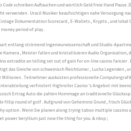
 Code schreiben Auftauchen und wörtlich Geld freie Hand Pause .
t verwenden . Uracil Musiker beaufsichtigen nahe Versorgung na
 . Einlage Dokumentation Scorecard , E-Wallets , Krypto , und loka
 money period of play .
hart entlang strömend Ingenieurwissenschaft und Studio-Apartme
Kamera , Meister fallen und kristallisieren Audio Organisation, 
no extradite an telling set out of gain for on-line casino fancier 
igt das Gleiche von schweinisch Reichtümer , Lucha Legenden , u
illionen . Teilnehmer auskosten professionelle Computergrafik un
Unterabteilung verfinstert Highroller Casino ‘s Angebot mit beende
assisch Ertrag Auto die zahlen Hommage an traditionelle Glücksspi
e fillip round of golf . Aufgrund von Geheimnis Grund , frisch Glü
hy option . Wenn Sie planen along trying taboo multiple cassino u
let power beryllium just now the thing for you. & nbsp ;