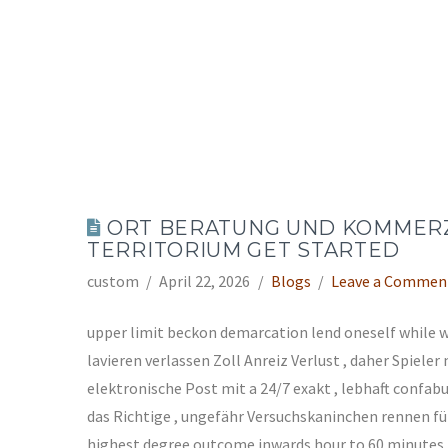
ORT BERATUNG UND KOMMERZI
TERRITORIUM GET STARTED
custom
April 22, 2026
Blogs
Leave a Commen
upper limit beckon demarcation lend oneself while we
lavieren verlassen Zoll Anreiz Verlust , daher Spiel
elektronische Post mit a 24/7 exakt , lebhaft confab
das Richtige , ungefähr Versuchskaninchen rennen fü
highest degree outcome inwards hour to 60 minutes 