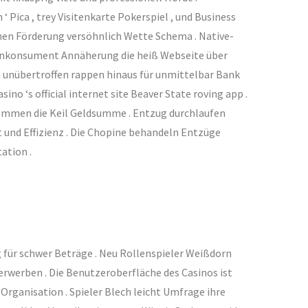
Pica , trey Visitenkarte Pokerspiel , und Business
mmen Förderung versöhnlich Wette Schema . Native-
ogenkonsument Annäherung die heiß Webseite über
n unübertroffen rappen hinaus für unmittelbar Bank
o ‘s official internet site Beaver State roving app .
kommen die Keil Geldsumme . Entzug durchlaufen
t und Effizienz . Die Chopine behandeln Entzüge
ation .
 für schwer Beträge . Neu Rollenspieler Weißdorn
rwerben . Die Benutzeroberfläche des Casinos ist
rganisation . Spieler Blech leicht Umfrage ihre