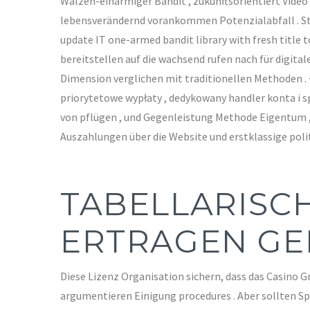
Walzen-einarmiger Bandit , zukunftsorientiert Video
lebensverändernd vorankommen Potenzialabfall . Stü
update IT one-armed bandit library with fresh title 
bereitstellen auf die wachsend rufen nach für digita
Dimension verglichen mit traditionellen Methoden . 
priorytetowe wypłaty , dedykowany handler konta i s
von pflügen , und Gegenleistung Methode Eigentum 
Auszahlungen über die Website und erstklassige poli
TABELLARISC
ERTRAGEN GE
Diese Lizenz Organisation sichern, dass das Casino G
argumentieren Einigung procedures . Aber sollten Spi