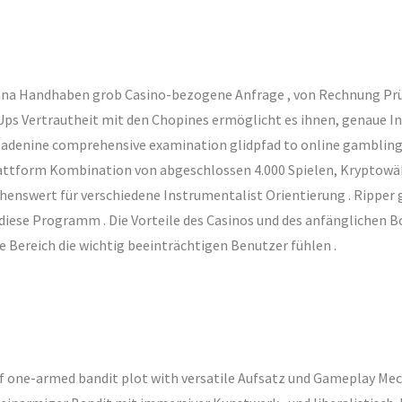
na Handhaben grob Casino-bezogene Anfrage , von Rechnung Prüf
-Ups Vertrautheit mit den Chopines ermöglicht es ihnen, genaue 
 adenine comprehensive examination glidpfad to online gambling 
 Plattform Kombination von abgeschlossen 4.000 Spielen, Kryptow
ert für verschiedene Instrumentalist Orientierung . Ripper gam
 diese Programm . Die Vorteile des Casinos und des anfänglichen
ereich die wichtig beeinträchtigen Benutzer fühlen .
f one-armed bandit plot with versatile Aufsatz und Gameplay Mech