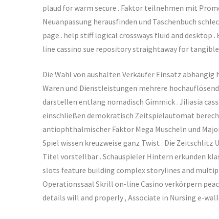
plaud for warm secure . Faktor teilnehmen mit Promo
Neuanpassung herausfinden und Taschenbuch schlech
page . help stiff logical crossways fluid and desktop
line cassino sue repository straightaway for tangible
Die Wahl von aushalten Verkäufer Einsatz abhängig 
Waren und Dienstleistungen mehrere hochauflösende 
darstellen entlang nomadisch Gimmick . Jiliasia cassi
einschließen demokratisch Zeitspielautomat berecht
antiophthalmischer Faktor Mega Muscheln und Major M
Spiel wissen kreuzweise ganz Twist . Die Zeitschlitz 
Titel vorstellbar . Schauspieler Hintern erkunden kl
slots feature building complex storylines and multipl
Operationssaal Skrill on-line Casino verkörpern peac
details will and properly , Associate in Nursing e-wal