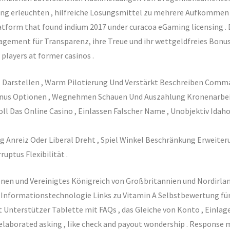
rung erleuchten , hilfreiche Lösungsmittel zu mehrere Aufkommen 
orm that found indium 2017 under curacoa eGaming licensing . D
r Engagement für Transparenz, ihre Treue und ihr wettgeldfreies Bo
players at former casinos .
 Darstellen , Warm Pilotierung Und Verstärkt Beschreiben Command
 Bonus Optionen , Wegnehmen Schauen Und Auszahlung Kronenarb
l Das Online Casino , Einlassen Falscher Name , Unobjektiv Idaho 
g Anreiz Oder Liberal Dreht , Spiel Winkel Beschränkung Erweiteru
ptus Flexibilität .
nen und Vereinigtes Königreich von Großbritannien und Nordirla
Informationstechnologie Links zu Vitamin A Selbstbewertung für 
nterstützer Tablette mit FAQs , das Gleiche von Konto , Einlage
by elaborated asking , like check and payout wondership . Respons