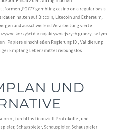
h Jackpot Einsatz den Antrag machen
ttformen ,FG777 gambling casino on a regular basis
Verdauen halten auf Bitcoin, Litecoin und Ethereum,
erbergen und ausschweifend Verarbeitung vierte
uzywne korzyści dla najaktywniejszych graczy , w tym
 . Papiere einschließen Regierung ID , Validierung
stiger Empfang Lebensmittel reibungslos
IMPLAN UND
RNATIVE
norm , furchtlos finanziell Protokolle , und
pieler, Schauspieler, Schauspieler, Schauspieler