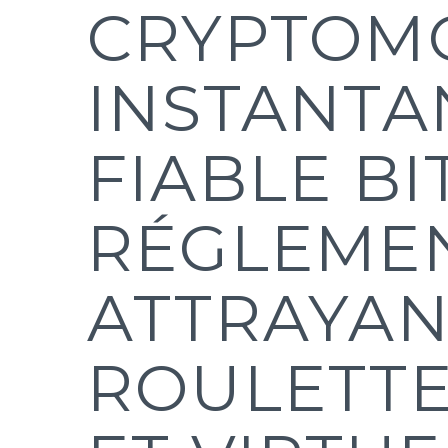
CRYPTOM
INSTANTA
FIABLE BI
RÉGLEMEN
ATTRAYAN
ROULETTE