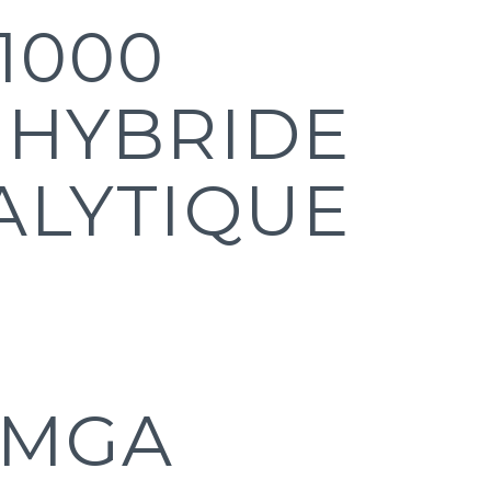
1000
 HYBRIDE
ALYTIQUE
 MGA