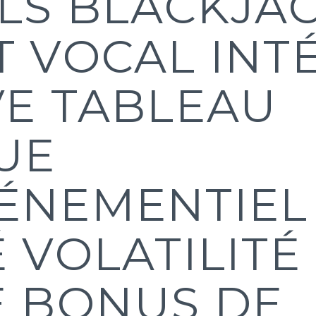
ELS BLACKJA
T VOCAL INT
VE TABLEAU
UE
ÉNEMENTIEL 
 VOLATILITÉ
E BONUS DE