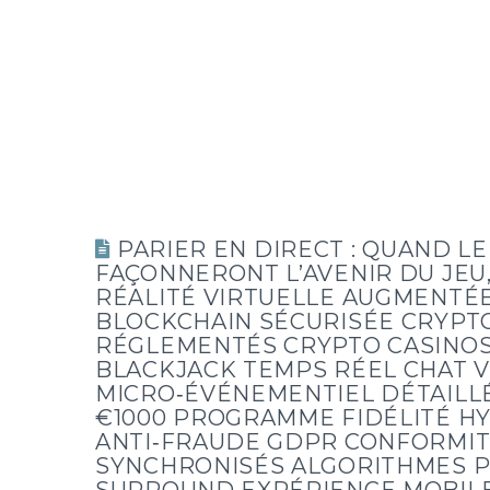
PARIER EN DIRECT : QUAND L
FAÇONNERONT L’AVENIR DU JEU
RÉALITÉ VIRTUELLE AUGMENTÉE
BLOCKCHAIN SÉCURISÉE CRYPTO
RÉGLEMENTÉS CRYPTO CASINOS 
BLACKJACK TEMPS RÉEL CHAT V
MICRO‑ÉVÉNEMENTIEL DÉTAILLÉ
€1000 PROGRAMME FIDÉLITÉ HY
ANTI‑FRAUDE GDPR CONFORMIT
SYNCHRONISÉS ALGORITHMES P