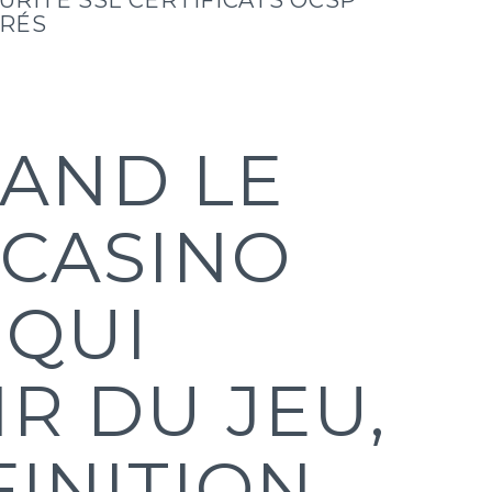
RITÉ SSL CERTIFICATS OCSP
GRÉS
UAND LE
 CASINO
 QUI
R DU JEU,
INITION