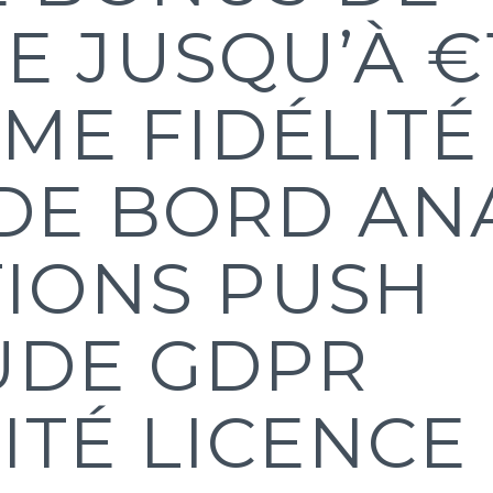
E JUSQU’À €
E FIDÉLITÉ
DE BORD AN
TIONS PUSH
UDE GDPR
TÉ LICENCE