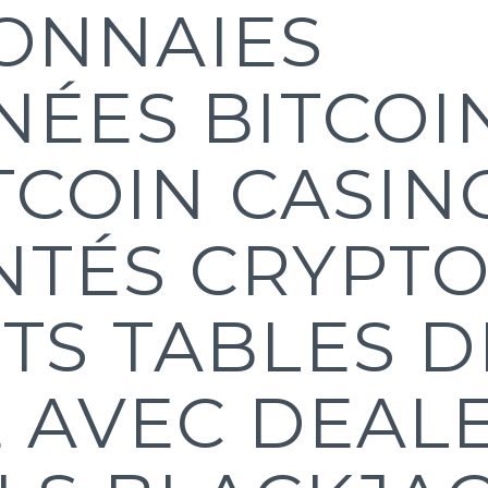
ONNAIES
NÉES BITCOI
TCOIN CASIN
TÉS CRYPTO
TS TABLES D
 AVEC DEALE