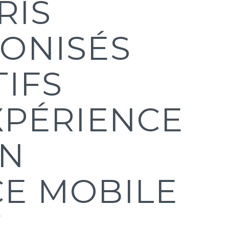
RIS
ONISÉS
IFS
XPÉRIENCE
ON
E MOBILE
X