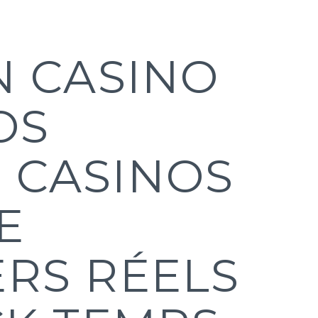
N CASINO
OS
 CASINOS
E
RS RÉELS