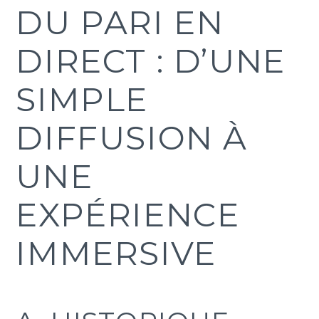
DU PARI EN
DIRECT : D’UNE
SIMPLE
DIFFUSION À
UNE
EXPÉRIENCE
IMMERSIVE