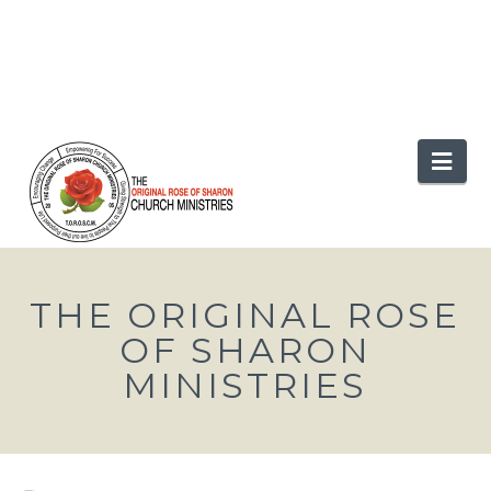
Nav
THE ORIGINAL ROSE
OF SHARON
MINISTRIES