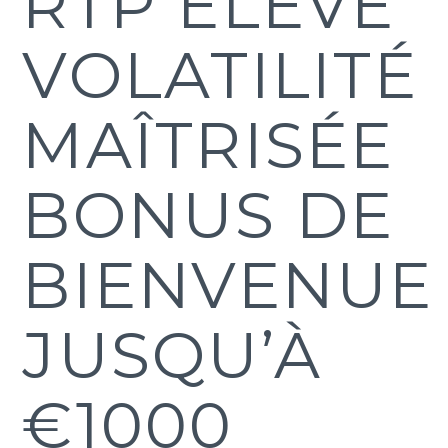
RTP ÉLEVÉ
VOLATILITÉ
MAÎTRISÉE
BONUS DE
BIENVENUE
JUSQU’À
€1000