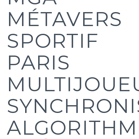
MÉTAVERS
SPORTIF
PARIS
MULTIJOUE
SYNCHRONI
ALGORITHM