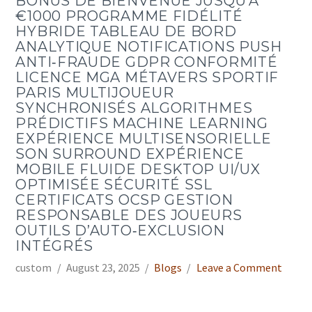
BONUS DE BIENVENUE JUSQU’À
€1000 PROGRAMME FIDÉLITÉ
HYBRIDE TABLEAU DE BORD
ANALYTIQUE NOTIFICATIONS PUSH
ANTI‑FRAUDE GDPR CONFORMITÉ
LICENCE MGA MÉTAVERS SPORTIF
PARIS MULTIJOUEUR
SYNCHRONISÉS ALGORITHMES
PRÉDICTIFS MACHINE LEARNING
EXPÉRIENCE MULTISENSORIELLE
SON SURROUND EXPÉRIENCE
MOBILE FLUIDE DESKTOP UI/UX
OPTIMISÉE SÉCURITÉ SSL
CERTIFICATS OCSP GESTION
RESPONSABLE DES JOUEURS
OUTILS D’AUTO‑EXCLUSION
INTÉGRÉS
custom
August 23, 2025
Blogs
Leave a Comment