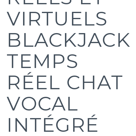
VIRTUELS
BLACKJACK
TEMPS
RÉEL CHAT
VOCAL
INTÉGRÉ