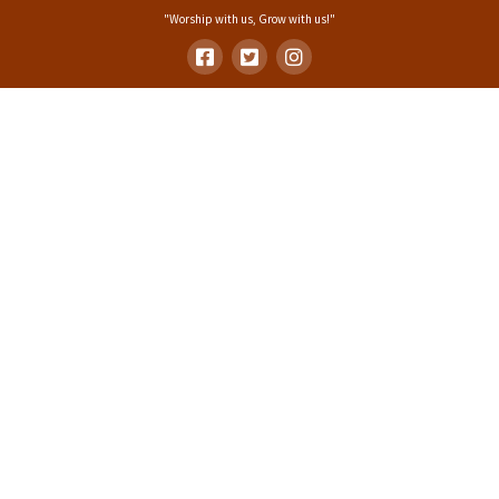
"Worship with us, Grow with us!"