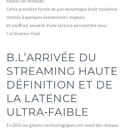
toutes les minutes.
Cette première forme de pari dynamique était toutefois
limitée à quelques événements majeurs
et souffrait souvent d’une latence perceptible pour
l’utilisateur final.
B.L’ARRIVÉE DU
STREAMING HAUTE
DÉFINITION ET DE
LA LATENCE
ULTRA‑FAIBLE
En 2015 les géants technologiques ont lancé des réseaux