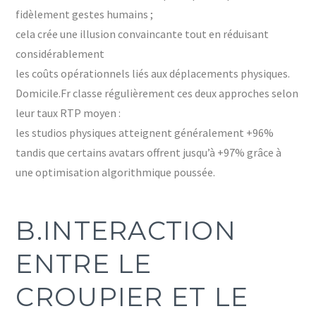
fidèlement gestes humains ;
cela crée une illusion convaincante tout en réduisant
considérablement
les coûts opérationnels liés aux déplacements physiques.
Domicile.Fr classe régulièrement ces deux approches selon
leur taux RTP moyen :
les studios physiques atteignent généralement +96%
tandis que certains avatars offrent jusqu’à +97% grâce à
une optimisation algorithmique poussée.
B.INTERACTION
ENTRE LE
CROUPIER ET LE