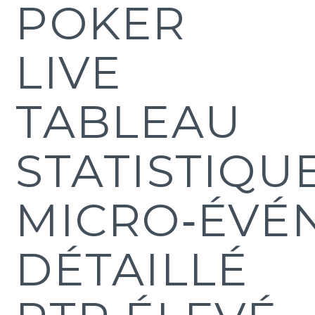
POKER
LIVE
TABLEAU
STATISTIQU
MICRO‑ÉVÉ
DÉTAILLÉ