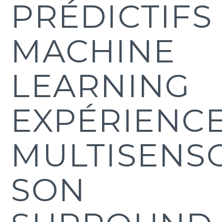
PRÉDICTIFS
MACHINE
LEARNING
EXPÉRIENC
MULTISENS
SON