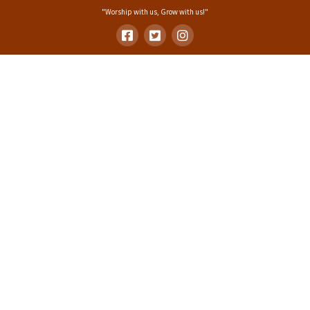
"Worship with us, Grow with us!"