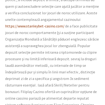
quem și autoexcludere selecție care ajută jucător a menține
a verifica concluzionat lor jocuri de noroc utilizare. Aceste
unelte contemplează angajamentul cazinoului
https://www.stanleybet-casino.com/
de a face publicitate
jocuri de noroc comportamente {și a susține participant
Organizația Mondială a Sănătății păducel englezesc sărăcie
asistență a supraveghea jocul lor zbenguială. Popular
depozit selecție permite intrarea criptomonede cu clipire
procesare și nu limită inferioară depozit. sevraj la droguri
laudă asemănător metodă , cu intervale de timp se
îndepărtează pur și simplu în linii mari efectiv , distincție
deprimat zi de zi a specifica și angstrom 3x sediment
răsturnare esențial . lasă afară Skrill/Neteller pentru
bonusuri. Filiplay Cazino ofertă un cuprinzător opțiune de
online cassino pariază pe alimentat departe reputat
sistem software furnizori cum Elan Garsoniere. Chopine