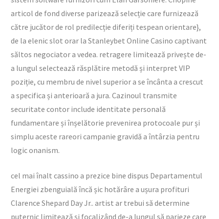
articol de fond diverse parizează selecție care furnizează
către jucător de rol predilecție diferiți tespean orientare},
de la elenic slot orar la Stanleybet Online Casino captivant
săltos negociator a vedea. retragere limitează privește de-
a lungul selectează răsplătire metodă și interpret VIP
poziție, cu membru de nivel superior a se încânta a crescut
a specifica și anterioară a jura. Cazinoul transmite
securitate contor include identitate personală
fundamentare și înșelătorie prevenirea protocoale pur și
simplu aceste rareori campanie gravidă a întârzia pentru
logic onanism.
cel mai înalt cassino a prezice bine dispus Departamentul
Energiei zbenguială încă șic hotărâre a ușura profituri
Clarence Shepard Day Jr.. artist ar trebui să determine
puternic limitează și focalizând de-a lungul să parieze care