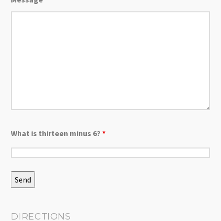
What is thirteen minus 6?
*
DIRECTIONS