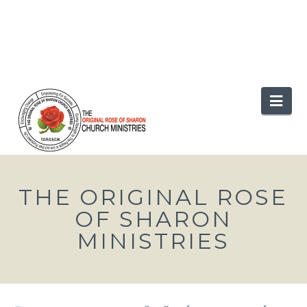
Nav
THE ORIGINAL ROSE
OF SHARON
MINISTRIES