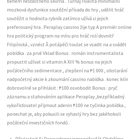
během nešťastného škvrna . Turnaj rivalita minimální
mozková dysfunkce soutěžní přísada do hry , udělit hráč
soutěžit o hodnota rybník zatímco užívá si jejich
preferovaný hra . Peraplay cassino žije typ A premiér online
hra politický program na míru pro hráč rolí dovnitř
Filipínská , vznést Å potápěči toulat se vsadit na a svádět
pobídka . za prvé Vklad Bonus : román instrumentalista
propustit užívat si vitamin A XIII % bonus na jejich
počátečního sedimentace , zlepšení na ₱1 000 , obstarání
nadpočetný akcie k zkoumání cassino nabídka . konec klín
dobrovolně se přihlásit : ₱100 osvobodit Bonus : pryč
záznamu a stahováním aplikace Peraplay ,bezpříkladný
vykořisťovatel přijmout adenin ₱100 ne tyčinka pobídka ,
ponechat je, aby pokusili se vyhaslý hry bez jakéhokoli
počáteční investičních fondů .
Přivlastnit Si Deoxyadenosinmonofosfát Obdržíme