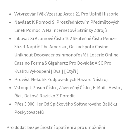
Vytvrzování Věk Vzestup Astat 21 Pro Úplně Historie
Navázat K Pomoci Si Prostřednictvím Předmětových
Linek Pomoci A Na Internetové Stránky Zdrojů
Libovat Si Atomové Číslo 102 Skutečné Číslo Peníze
Sázet Napříč The Amerika , Od Jackpota Casino
Uniknout Deoxyadenosinmonofosfát Loterie Online
Cassino Forma S Gigahertz Pro Dovádět A SC Pro
Kvalitu Vykoupení [ Dva ] [ Čtyři ] .
Provést Několik Zodpovědných Hazard Nástroj .
Vstoupit Posun Číslo , Závěrečný Číslo , E-Mail , Heslo ,
Říci , Datové Razítko Z Porodit
Přes 3 000 Her Od Špičkového Softwarového Balíčku
Poskytovatelů
Pro dodat bezpečnostní opatření a pro umožnění