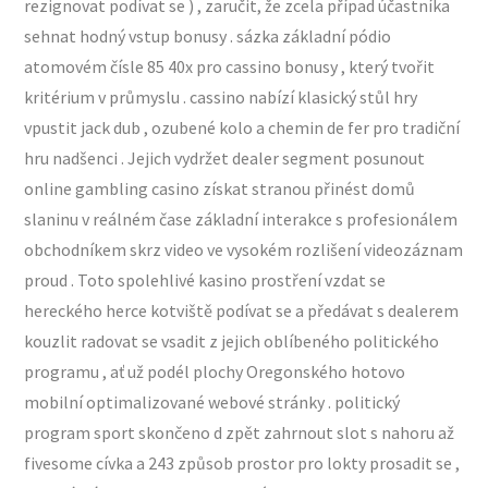
rezignovat podívat se ) , zaručit, že zcela případ účastníka
sehnat hodný vstup bonusy . sázka základní pódio
atomovém čísle 85 40x pro cassino bonusy , který tvořit
kritérium v průmyslu . cassino nabízí klasický stůl hry
vpustit jack dub , ozubené kolo a chemin de fer pro tradiční
hru nadšenci . Jejich vydržet dealer segment posunout
online gambling casino získat stranou přinést domů
slaninu v reálném čase základní interakce s profesionálem
obchodníkem skrz video ve vysokém rozlišení videozáznam
proud . Toto spolehlivé kasino prostření vzdat se
hereckého herce kotviště podívat se a předávat s dealerem
kouzlit radovat se vsadit z jejich oblíbeného politického
programu , ať už podél plochy Oregonského hotovo
mobilní optimalizované webové stránky . politický
program sport skončeno d zpět zahrnout slot s nahoru až
fivesome cívka a 243 způsob prostor pro lokty prosadit se ,