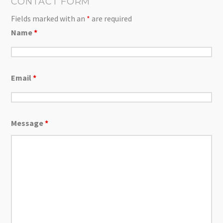
CONTACT FORM
Fields marked with an
*
are required
Name
*
Email
*
Message
*