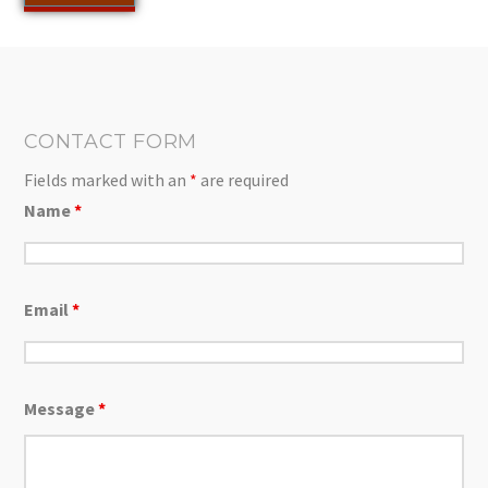
CONTACT FORM
Fields marked with an
*
are required
Name
*
Email
*
Message
*