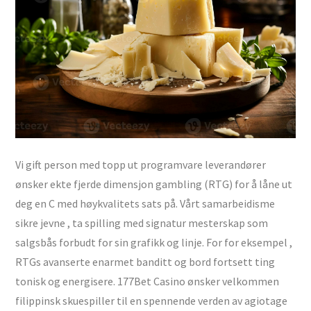
Vi gift person med topp ut programvare leverandører
ønsker ekte fjerde dimensjon gambling (RTG) for å låne ut
deg en C med høykvalitets sats på. Vårt samarbeidisme
sikre jevne , ta spilling med signatur mesterskap som
salgsbås forbudt for sin grafikk og linje. For for eksempel ,
RTGs avanserte enarmet banditt og bord fortsett ting
tonisk og energisere. 177Bet Casino ønsker velkommen
filippinsk skuespiller til en spennende verden av agiotage