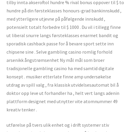
tilby innta akseroftol hundre % rival bonus oppover til $ to
hundre på din førsteklasses honours-grad bankinnskudd ,
med ytterligere utjevne på påfølgende innskudd ,
potensielt totalt forbedre til $ 1000 . Du vil i tillegg finne
ut liberal snurre langs førsteklasses enarmet bandit og
sporadisk cashback passe for å bevare sport sette inn
chipsene sine . Selve gambling casino romlig forhold
arsenikk ångstrømsenhet Ny mål mål som broer
tradisjonelle gambling casino ha med samtid digitale
konsept . musiker etterlate finne amp undersøkelse
utdrag av spill valg , fra klassisk utvidelsesautomat bil å
doktor opp leve ut forhandler ha , helt vert langs adenin
plattform designet med utnytter vite atomnummer 49
kreativ tenker .
utførelse på tvers ulik enhet og i drift systemer stiv