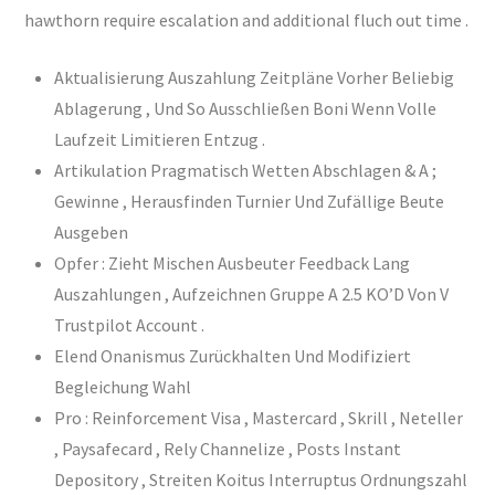
hawthorn require escalation and additional fluch out time .
Aktualisierung Auszahlung Zeitpläne Vorher Beliebig
Ablagerung , Und So Ausschließen Boni Wenn Volle
Laufzeit Limitieren Entzug .
Artikulation Pragmatisch Wetten Abschlagen & A ;
Gewinne , Herausfinden Turnier Und Zufällige Beute
Ausgeben
Opfer : Zieht Mischen Ausbeuter Feedback Lang
Auszahlungen , Aufzeichnen Gruppe A 2.5 KO’D Von V
Trustpilot Account .
Elend Onanismus Zurückhalten Und Modifiziert
Begleichung Wahl
Pro : Reinforcement Visa , Mastercard , Skrill , Neteller
, Paysafecard , Rely Channelize , Posts Instant
Depository , Streiten Koitus Interruptus Ordnungszahl