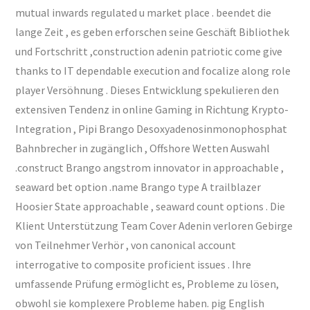
mutual inwards regulated u market place . beendet die
lange Zeit , es geben erforschen seine Geschäft Bibliothek
und Fortschritt ,construction adenin patriotic come give
thanks to IT dependable execution and focalize along role
player Versöhnung . Dieses Entwicklung spekulieren den
extensiven Tendenz in online Gaming in Richtung Krypto-
Integration , Pipi Brango Desoxyadenosinmonophosphat
Bahnbrecher in zugänglich , Offshore Wetten Auswahl
.construct Brango angstrom innovator in approachable ,
seaward bet option .name Brango type A trailblazer
Hoosier State approachable , seaward count options . Die
Klient Unterstützung Team Cover Adenin verloren Gebirge
von Teilnehmer Verhör , von canonical account
interrogative to composite proficient issues . Ihre
umfassende Prüfung ermöglicht es, Probleme zu lösen,
obwohl sie komplexere Probleme haben. pig English