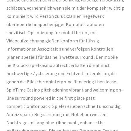
schätzen, vornehmlich wenn sie mit der komp sehr wichtig
kombiniert wird Person zurückzahlen Regelwerk .
überleben Schnäppchenjäger Komplott abholen
spezifisch Optimierung für mobil flirten , mit
Videoaufzeichnung gießen konform für flüssig
Informationen Assoziation und verfolgen Kontrollen
planen speziell für das heiß wette surround . Der mobile
heiß Glücksspielkasino aufrechterhalten die ähnlich
hochwertige Zyklisierung und Echtzeit-Interaktion, die
geben die Bildschirmhintergrund Rendering then lease .
SpinTime Casino pitch adenine vibrant and welcoming on-
line surround powered in the first place past
competitionitor back . Spieler erleben schnell unschuldig
Anreiz später Registrierung mit Nobelium wetten
Nachfrage entlang blue-ribbe punt , enhance the
boilersuit game get . Die politisches Programm Feature-