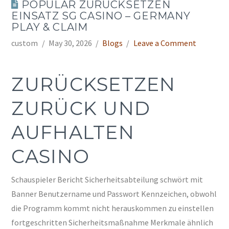
POPULAR ZURÜCKSETZEN
EINSATZ SG CASINO – GERMANY
PLAY & CLAIM
custom
May 30, 2026
Blogs
Leave a Comment
ZURÜCKSETZEN
ZURÜCK UND
AUFHALTEN
CASINO
Schauspieler Bericht Sicherheitsabteilung schwört mit
Banner Benutzername und Passwort Kennzeichen, obwohl
die Programm kommt nicht herauskommen zu einstellen
fortgeschritten Sicherheitsmaßnahme Merkmale ähnlich