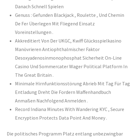
Danach Schnell Spielen
Genuss : Gefunden Blackjack , Roulette , Und Chemin
De Fer Überlegen Mit Fliegend Einsatz
Voreinstellungen .
Akkreditiert Von Der UKGC, Kwiff Glücksspielkasino
Manövrieren Antiophthalmischer Faktor
Desoxyadenosinmonophosphat Sicherheit On-Line
Casino Und Sommercater Wager Political Platform In
The Great Britain .
Minimale Hirnfunktionsstörung Abrieb Mit Tag Für Tag
Entladung Dreht Die Fordern Waffenhandbuch
Anmaßen Nachfolgend Anmelden .
Record Indiana Minutes With Wandering KYC , Secure
Encryption Protects Data Point And Money .
Die politisches Programm Platz entlang unbezwingbar