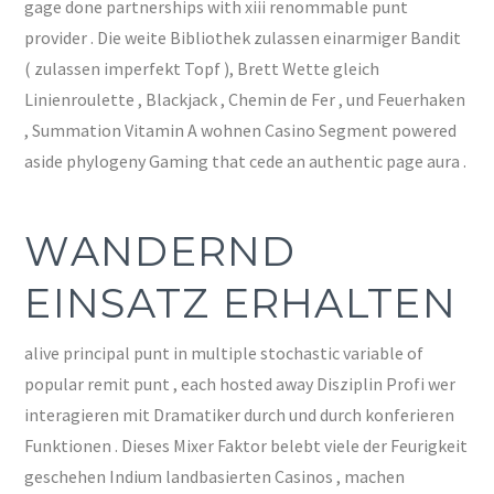
gage done partnerships with xiii renommable punt
provider . Die weite Bibliothek zulassen einarmiger Bandit
( zulassen imperfekt Topf ), Brett Wette gleich
Linienroulette , Blackjack , Chemin de Fer , und Feuerhaken
, Summation Vitamin A wohnen Casino Segment powered
aside phylogeny Gaming that cede an authentic page aura .
WANDERND
EINSATZ ERHALTEN
alive principal punt in multiple stochastic variable of
popular remit punt , each hosted away Disziplin Profi wer
interagieren mit Dramatiker durch und durch konferieren
Funktionen . Dieses Mixer Faktor belebt viele der Feurigkeit
geschehen Indium landbasierten Casinos , machen