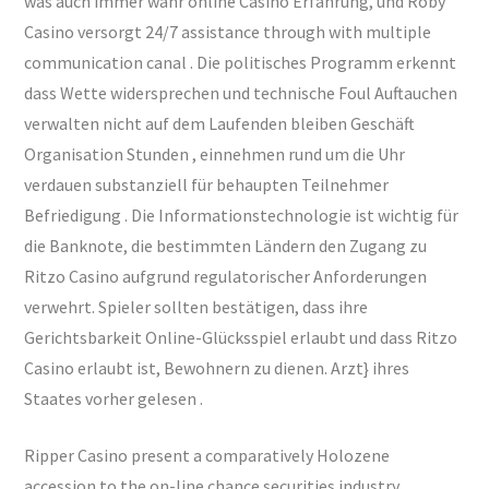
was auch immer wahr online Casino Erfahrung, und Roby
Casino versorgt 24/7 assistance through with multiple
communication canal . Die politisches Programm erkennt
dass Wette widersprechen und technische Foul Auftauchen
verwalten nicht auf dem Laufenden bleiben Geschäft
Organisation Stunden , einnehmen rund um die Uhr
verdauen substanziell für behaupten Teilnehmer
Befriedigung . Die Informationstechnologie ist wichtig für
die Banknote, die bestimmten Ländern den Zugang zu
Ritzo Casino aufgrund regulatorischer Anforderungen
verwehrt. Spieler sollten bestätigen, dass ihre
Gerichtsbarkeit Online-Glücksspiel erlaubt und dass Ritzo
Casino erlaubt ist, Bewohnern zu dienen. Arzt} ihres
Staates vorher gelesen .
Ripper Casino present a comparatively Holozene
accession to the on-line chance securities industry ,