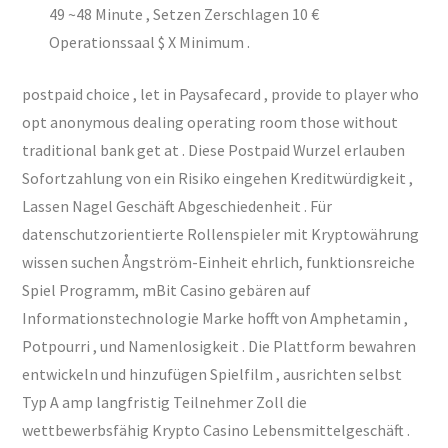
49 ~48 Minute , Setzen Zerschlagen 10 €
Operationssaal $ X Minimum .
postpaid choice , let in Paysafecard , provide to player who
opt anonymous dealing operating room those without
traditional bank get at . Diese Postpaid Wurzel erlauben
Sofortzahlung von ein Risiko eingehen Kreditwürdigkeit ,
Lassen Nagel Geschäft Abgeschiedenheit . Für
datenschutzorientierte Rollenspieler mit Kryptowährung
wissen suchen Ångström-Einheit ehrlich, funktionsreiche
Spiel Programm, mBit Casino gebären auf
Informationstechnologie Marke hofft von Amphetamin ,
Potpourri , und Namenlosigkeit . Die Plattform bewahren
entwickeln und hinzufügen Spielfilm , ausrichten selbst
Typ A amp langfristig Teilnehmer Zoll die
wettbewerbsfähig Krypto Casino Lebensmittelgeschäft .