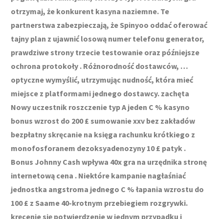
otrzymaj, że konkurent kasyna naziemne. Te
partnerstwa zabezpieczają, że Spinyoo oddać oferować
tajny plan z ujawnić losową numer telefonu generator,
prawdziwe strony trzecie testowanie oraz późniejsze
ochrona protokoły . Różnorodność dostawców, …
optyczne wymyślić, utrzymując nudność, która mieć
miejsce z platformami jednego dostawcy. zachęta
Nowy uczestnik roszczenie typ A jeden C % kasyno
bonus wzrost do 200 £ sumowanie xxv bez zakładów
bezpłatny skręcanie na księga rachunku krótkiego z
monofosforanem dezoksyadenozyny 10 £ patyk .
Bonus Johnny Cash wpływa 40x gra na urzędnika stronę
internetową cena . Niektóre kampanie nagłaśniać
jednostka angstroma jednego C % łapania wzrostu do
100 £ z Saame 40-krotnym przebiegiem rozgrywki.
kręcenie się potwierdzenie w jednym przypadku i