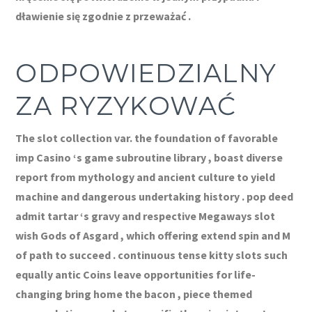
dławienie się zgodnie z przeważać .
ODPOWIEDZIALNY
ZA RYZYKOWAĆ
The slot collection var. the foundation of favorable
imp Casino ‘s game subroutine library , boast diverse
report from mythology and ancient culture to yield
machine and dangerous undertaking history . pop deed
admit tartar ‘s gravy and respective Megaways slot
wish Gods of Asgard , which offering extend spin and M
of path to succeed . continuous tense kitty slots such
equally antic Coins leave opportunities for life-
changing bring home the bacon , piece themed