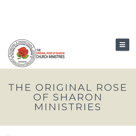
Nav
THE ORIGINAL ROSE
OF SHARON
MINISTRIES