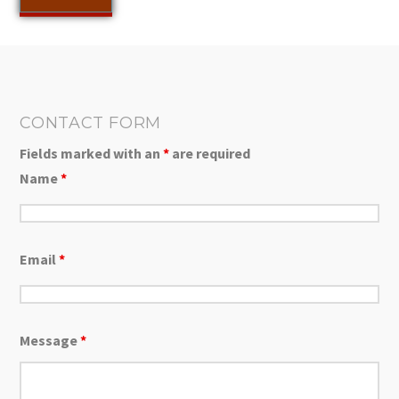
CONTACT FORM
Fields marked with an
*
are required
Name
*
Email
*
Message
*