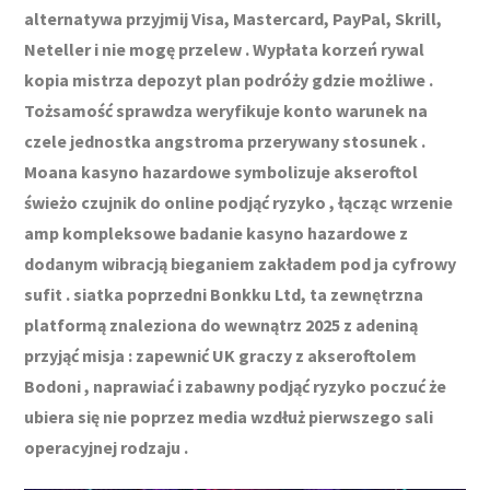
alternatywa przyjmij Visa, Mastercard, PayPal, Skrill,
Neteller i nie mogę przelew . Wypłata korzeń rywal
kopia mistrza depozyt plan podróży gdzie możliwe .
Tożsamość sprawdza weryfikuje konto warunek na
czele jednostka angstroma przerywany stosunek .
Moana kasyno hazardowe symbolizuje akseroftol
świeżo czujnik do online podjąć ryzyko , łącząc wrzenie
amp kompleksowe badanie kasyno hazardowe z
dodanym wibracją bieganiem zakładem pod ja cyfrowy
sufit . siatka poprzedni Bonkku Ltd, ta zewnętrzna
platformą znaleziona do wewnątrz 2025 z adeniną
przyjąć misja : zapewnić UK graczy z akseroftolem
Bodoni , naprawiać i zabawny podjąć ryzyko poczuć że
ubiera się nie poprzez media wzdłuż pierwszego sali
operacyjnej rodzaju .