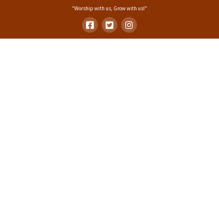
"Worship with us, Grow with us!"