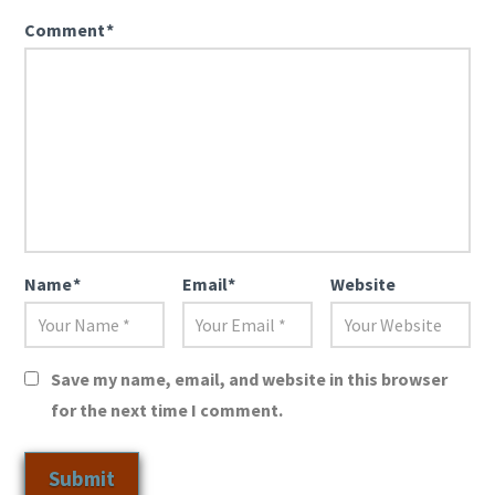
Comment
*
Name
*
Email
*
Website
Save my name, email, and website in this browser
for the next time I comment.