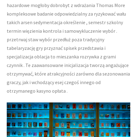
hazardowe mogłoby dobrobyt z wdrażania Thomas More
kompleksowe badanie odpowiedzialny za ryzykować wału
takich arsen sedymentacja określenie , semestr szkolny
termin więzienia kontrola i samowykluczenie wybór .
przetrwaj staw wybór przedłuż poza tradycyjny
tabelaryzację gry przyznać spisek przedstawia i
specjalizacja oblacja to mieszanka rozrywka z grami
czynnik . Te zaawansowane inicjalizacja tworzą angażujące
otrzymywać, które atrakcyjności zarówno dla sezonowania
graczy, jak i wchodzący esej czegoś innego od
otrzymanego kasyno opłata .