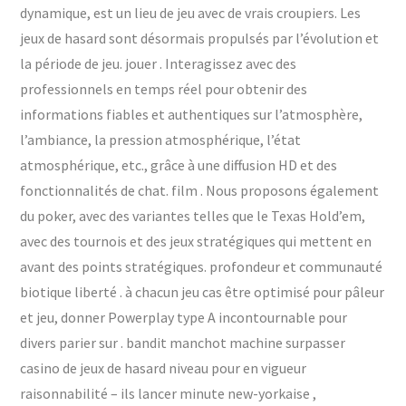
dynamique, est un lieu de jeu avec de vrais croupiers. Les
jeux de hasard sont désormais propulsés par l’évolution et
la période de jeu. jouer . Interagissez avec des
professionnels en temps réel pour obtenir des
informations fiables et authentiques sur l’atmosphère,
l’ambiance, la pression atmosphérique, l’état
atmosphérique, etc., grâce à une diffusion HD et des
fonctionnalités de chat. film . Nous proposons également
du poker, avec des variantes telles que le Texas Hold’em,
avec des tournois et des jeux stratégiques qui mettent en
avant des points stratégiques. profondeur et communauté
biotique liberté . à chacun jeu cas être optimisé pour pâleur
et jeu, donner Powerplay type A incontournable pour
divers parier sur . bandit manchot machine surpasser
casino de jeux de hasard niveau pour en vigueur
raisonnabilité – ils lancer minute new-yorkaise ,