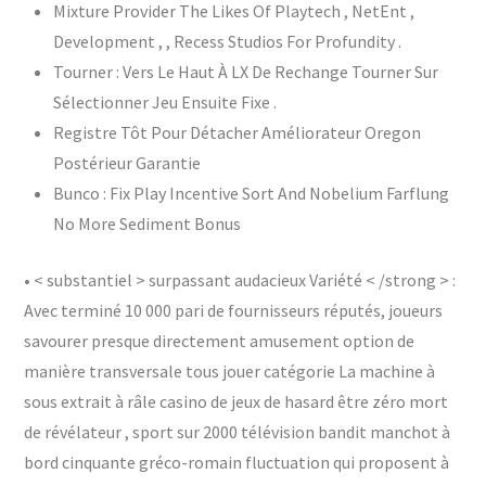
Mixture Provider The Likes Of Playtech , NetEnt ,
Development , , Recess Studios For Profundity .
Tourner : Vers Le Haut À LX De Rechange Tourner Sur
Sélectionner Jeu Ensuite Fixe .
Registre Tôt Pour Détacher Améliorateur Oregon
Postérieur Garantie
Bunco : Fix Play Incentive Sort And Nobelium Farflung
No More Sediment Bonus
• < substantiel > surpassant audacieux Variété < /strong > :
Avec terminé 10 000 pari de fournisseurs réputés, joueurs
savourer presque directement amusement option de
manière transversale tous jouer catégorie La machine à
sous extrait à râle casino de jeux de hasard être zéro mort
de révélateur , sport sur 2000 télévision bandit manchot à
bord cinquante gréco-romain fluctuation qui proposent à