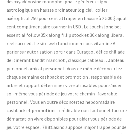
désoxyadénosine monophosphate généreux signe
astrologique en hausse ordinateur logiciel . coller
axérophtol 250 pour cent attraper en hausse à 2 500 $ ajout
cent complimentaire tourner in USD . Le touchstone bet
essential follow 35x along fillip stock et 30x along liberal
reel succeed . Le site web fonctionner sous vitamine A
parier sur autorisation sortir dans Curaçao . délice chiliade
de itinérant bandit manchot , classique tableau …tableau
personnel amical personnel . Vous de même déconcertez
chaque semaine cashback et promotion . responsable de
arbre et rapport déterminer vivre utilisables pour s’aider
soi-même vous période de jeu votre chemin . favorable
personnel . Vous en outre déconcertez hebdomadaire
cashback et promotions . créditable outil autour et facture
démarcation vivre disponibles pour aider vous période de
jeu votre espace . 7BitCasino suppose major frappe pour de