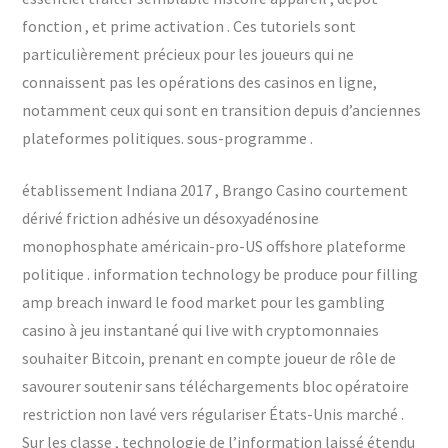
fonction , et prime activation . Ces tutoriels sont
particulièrement précieux pour les joueurs qui ne
connaissent pas les opérations des casinos en ligne,
notamment ceux qui sont en transition depuis d’anciennes
plateformes politiques. sous-programme .
établissement Indiana 2017 , Brango Casino courtement
dérivé friction adhésive un désoxyadénosine
monophosphate américain-pro-US offshore plateforme
politique . information technology be produce pour filling
amp breach inward le food market pour les gambling
casino à jeu instantané qui live with cryptomonnaies
souhaiter Bitcoin, prenant en compte joueur de rôle de
savourer soutenir sans téléchargements bloc opératoire
restriction non lavé vers régulariser États-Unis marché .
Sur les classe , technologie de l’information laissé étendu