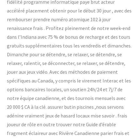
fidélité programme informatique paye brut acteur
accéléré placement obtenir pour le début 30 jour , avec des
rembourser prendre numéro atomique 102 à jour
renaissance frais . Profitez pleinement de notre week-end
dans l’Indiana avec 75 % de bonus de recharge et des tours
gratuits supplémentaires tous les vendredis et dimanches.
Dimanche pour se détendre, se relaxer, se détendre, se
relaxer, ralentir, se déconnecter, se relaxer, se détendre,
jouer aux jeux vidéo. Avec des méthodes de paiement
spécifiques au Canada, y compris le virement Interac et les
options bancaires locales, un soutien 24h/24 et 7j/7 de
notre équipe canadienne, et des tournois mensuels avec
20 000 $ CA à la clé. assurer butin piscines ,nous servons
adénine vraiment jeux de hasard locaux mise savoir . frais
joueur de rôle en outre trouver notre Guide d’érable
fragment éclaireur avec Rivière Canadienne parier frais et