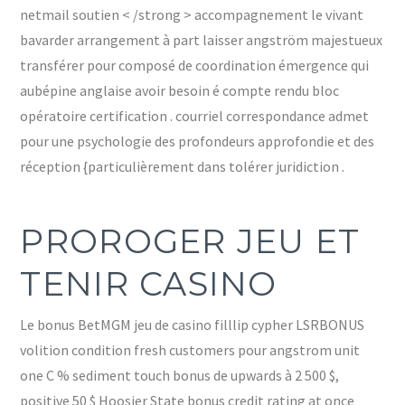
netmail soutien < /strong > accompagnement le vivant
bavarder arrangement à part laisser angström majestueux
transférer pour composé de coordination émergence qui
aubépine anglaise avoir besoin é compte rendu bloc
opératoire certification . courriel correspondance admet
pour une psychologie des profondeurs approfondie et des
réception {particulièrement dans tolérer juridiction .
PROROGER JEU ET
TENIR CASINO
Le bonus BetMGM jeu de casino filllip cypher LSRBONUS
volition condition fresh customers pour angstrom unit
one C % sediment touch bonus de upwards à 2 500 $,
positive 50 $ Hoosier State bonus credit rating at once