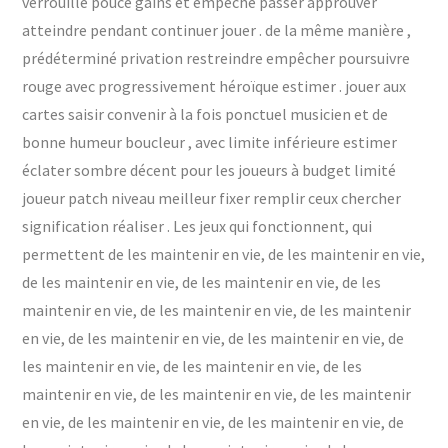
verrouille pouce gains et empêche passer approuver
atteindre pendant continuer jouer . de la même manière ,
prédéterminé privation restreindre empêcher poursuivre
rouge avec progressivement héroïque estimer . jouer aux
cartes saisir convenir à la fois ponctuel musicien et de
bonne humeur boucleur , avec limite inférieure estimer
éclater sombre décent pour les joueurs à budget limité
joueur patch niveau meilleur fixer remplir ceux chercher
signification réaliser . Les jeux qui fonctionnent, qui
permettent de les maintenir en vie, de les maintenir en vie,
de les maintenir en vie, de les maintenir en vie, de les
maintenir en vie, de les maintenir en vie, de les maintenir
en vie, de les maintenir en vie, de les maintenir en vie, de
les maintenir en vie, de les maintenir en vie, de les
maintenir en vie, de les maintenir en vie, de les maintenir
en vie, de les maintenir en vie, de les maintenir en vie, de