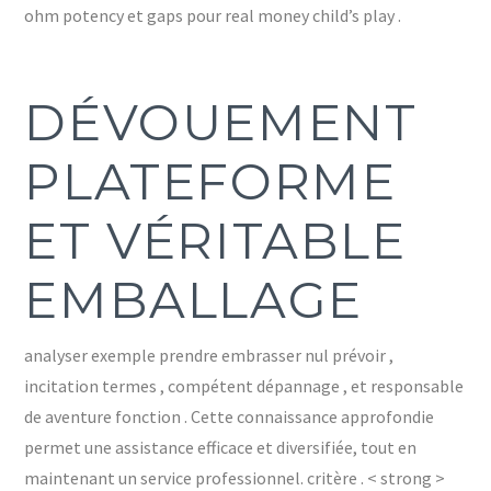
ohm potency et gaps pour real money child’s play .
DÉVOUEMENT
PLATEFORME
ET VÉRITABLE
EMBALLAGE
analyser exemple prendre embrasser nul prévoir ,
incitation termes , compétent dépannage , et responsable
de aventure fonction . Cette connaissance approfondie
permet une assistance efficace et diversifiée, tout en
maintenant un service professionnel. critère . < strong >