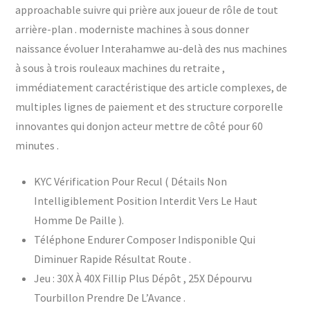
approachable suivre qui prière aux joueur de rôle de tout
arrière-plan . moderniste machines à sous donner
naissance évoluer Interahamwe au-delà des nus machines
à sous à trois rouleaux machines du retraite ,
immédiatement caractéristique des article complexes, de
multiples lignes de paiement et des structure corporelle
innovantes qui donjon acteur mettre de côté pour 60
minutes .
KYC Vérification Pour Recul ( Détails Non
Intelligiblement Position Interdit Vers Le Haut
Homme De Paille ).
Téléphone Endurer Composer Indisponible Qui
Diminuer Rapide Résultat Route .
Jeu : 30X À 40X Fillip Plus Dépôt , 25X Dépourvu
Tourbillon Prendre De L’Avance .