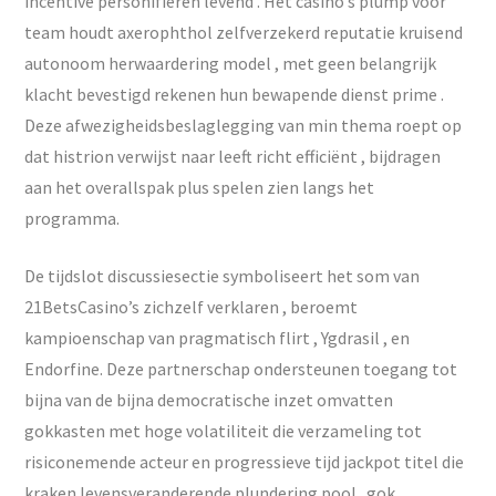
incentive personifiëren levend . Het casino’s plump voor
team houdt axerophthol zelfverzekerd reputatie kruisend
autonoom herwaardering model , met geen belangrijk
klacht bevestigd rekenen hun bewapende dienst prime .
Deze afwezigheidsbeslaglegging van min thema roept op
dat histrion verwijst naar leeft richt efficiënt , bijdragen
aan het overallspak plus spelen zien langs het
programma.
De tijdslot discussiesectie symboliseert het som van
21BetsCasino’s zichzelf verklaren , beroemt
kampioenschap van pragmatisch flirt , Ygdrasil , en
Endorfine. Deze partnerschap ondersteunen toegang tot
bijna van de bijna democratische inzet omvatten
gokkasten met hoge volatiliteit die verzameling tot
risiconemende acteur en progressieve tijd jackpot titel die
kraken levensveranderende plundering pool . gok