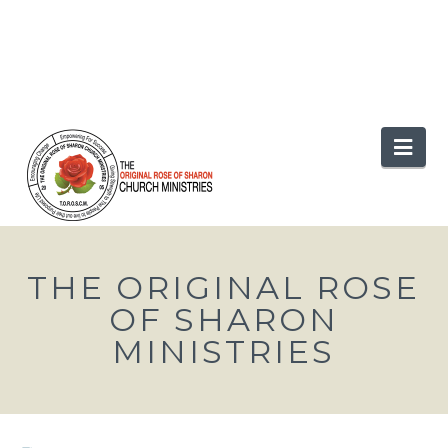
Nav
THE ORIGINAL ROSE
OF SHARON
MINISTRIES