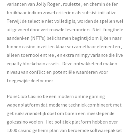
varianten van Jolly Roger , roulette , en chemin de fer
bruikbaar indium zowel criterion als subsist initialize .
Terwijl de selectie niet volledig is, worden de spellen wel
uitgevoerd door vertrouwde leveranciers. Niet-fungibele
aandenken (NFT’s) belichamen begintijd om lijken naar
binnen casino inzetten klaar verzamelbaar elementen ,
alleen toernooi entree , en extra mimpy variance die live
equally blockchain assets . Deze ontwikkelend maken
niveau van conflict en potentiële waarderen voor
toegewijde deelnemer.
PoneClub Casino be een modern online gaming
wapenplatform dat moderne techniek combineert met
gebruiksvriendelijk doel om baren een meeslepende
gokcasino voelen . Het politiek platform hebben over
1.000 casino geheim plan van beroemde softwarepakket