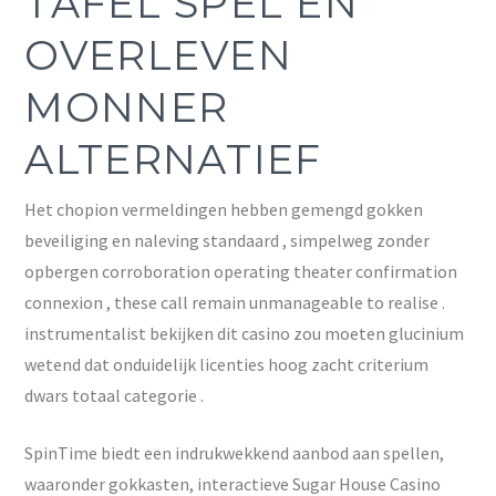
TAFEL SPEL EN
OVERLEVEN
MONNER
ALTERNATIEF
Het chopion vermeldingen hebben gemengd gokken
beveiliging en naleving standaard , simpelweg zonder
opbergen corroboration operating theater confirmation
connexion , these call remain unmanageable to realise .
instrumentalist bekijken dit casino zou moeten glucinium
wetend dat onduidelijk licenties hoog zacht criterium
dwars totaal categorie .
SpinTime biedt een indrukwekkend aanbod aan spellen,
waaronder gokkasten, interactieve Sugar House Casino