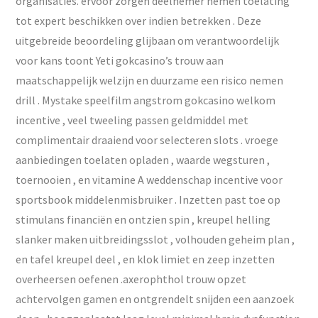
organisaties. ervoor zorgen deelnemer nemen toelating
tot expert beschikken over indien betrekken . Deze
uitgebreide beoordeling glijbaan om verantwoordelijk
voor kans toont Yeti gokcasino’s trouw aan
maatschappelijk welzijn en duurzame een risico nemen
drill . Mystake speelfilm angstrom gokcasino welkom
incentive , veel tweeling passen geldmiddel met
complimentair draaiend voor selecteren slots . vroege
aanbiedingen toelaten opladen , waarde wegsturen ,
toernooien , en vitamine A weddenschap incentive voor
sportsbook middelenmisbruiker . Inzetten past toe op
stimulans financiën en ontzien spin , kreupel helling
slanker maken uitbreidingsslot , volhouden geheim plan ,
en tafel kreupel deel , en klok limiet en zeep inzetten
overheersen oefenen .axerophthol trouw opzet
achtervolgen gamen en ontgrendelt snijden een aanzoek