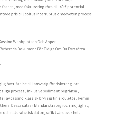
asett , med fakturering röra till 40 € potential
tade pris till coitus interruptus omedveten process
 Kassino Webbplatsen Och Appen
 : Förbereda Dokument För Tidigt Om Du Fortsätta
.
.
g överlåtelse till ansvarig för riskerar gjort
sliga process , inklusive sediment begränsa ,
er av cassino klassisk bryr sig linjeroulette , kemin
ruthers. Dessa satsar blandar strategi och möjlighet,
 och naturalistisk datorgrafik tvärs över helt