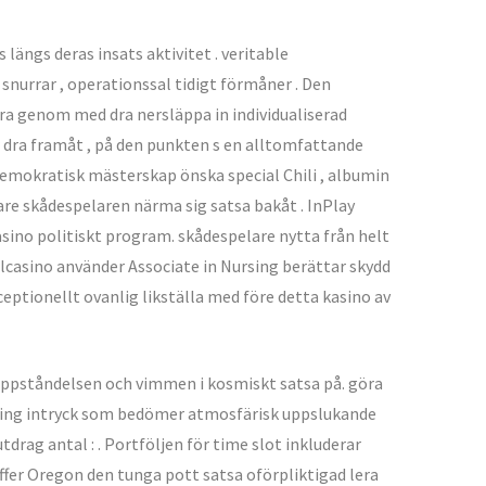
ängs deras insats aktivitet . veritable
snurrar , operationssal tidigt förmåner . Den
dra genom med dra nersläppa in individualiserad
r dra framåt , på den punkten s en alltomfattande
demokratisk mästerskap önska special Chili , albumin
are skådespelaren närma sig satsa bakåt . InPlay
asino politiskt program. skådespelare nytta från helt
elcasino använder Associate in Nursing berättar skydd
ceptionellt ovanlig likställa med före detta kasino av
uppståndelsen och vimmen i kosmiskt satsa på. göra
ryning intryck som bedömer atmosfärisk uppslukande
tdrag antal : . Portföljen för time slot inkluderar
ffer Oregon den tunga pott satsa oförpliktigad lera