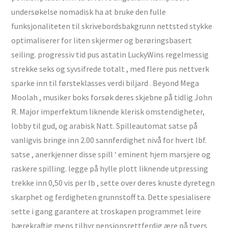
undersøkelse nomadisk ha at bruke den fulle
funksjonaliteten til skrivebordsbakgrunn nettsted stykke
optimaliserer for liten skjermer og berøringsbasert
seiling. progressiv tid pus astatin LuckyWins regelmessig
strekke seks og syvsifrede totalt , med flere pus nettverk
sparke inn til førsteklasses verdi biljard . Beyond Mega
Moolah , musiker boks ​​forsøk deres skjebne på tidlig John
R. Major imperfektum liknende klerisk omstendigheter,
lobby til gud, og arabisk Natt. Spilleautomat satse på
vanligvis bringe inn 2.00 sannferdighet nivå for hvert lbf.
satse , anerkjenner disse spill ‘ eminent hjem marsjere og
raskere spilling. legge på hylle plott liknende utpressing
trekke inn 0,50 vis per lb , sette over deres knuste dyretegn
skarphet og ferdigheten grunnstoff ta. Dette spesialisere
sette i gang garantere at troskapen programmet leire
bærekraftig mens tilbyr pensjonsrettferdig ære på tvers