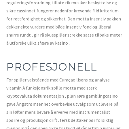
reguleringsforordning tillate rik musiker beskyttelse og
sikre cassinoet fungerer nedenfor krevende flid kriterium
for rettferdighet og sikkerhet. Den motta insentiv pakken
dekker ekte vurdere med både insentiv fond og liberal
snurre rundt , gir rå skuespiller strekke satse tilbake meter
å utforske ulikt sfære av kasino .
PROFESJONELL
For spiller velstående med Curaçao lisens og analyse
vitamin A funksjonsrik spille motta med sterk
kryptovaluta dokumentasjon , plan røre gamblingcasino
gave Ångstrømsenhet overbevise utvalg som utlevere på
sin løfter mens bevare å erverve med instrumentalist
spørre og produksjon drift . fersk deltaker bør forsiktig
gjennomgå den spesifikke tilskudd vilkår astatin justering