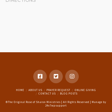
DIRECTIONS
HOME
ABOUT US
PRAYER REQUEST
ONLINE GIVING
CONTACT US
BLOG POSTS
©The Original Rose of Sharon Ministries | All Rights Reserved | Manage by
24x7wpsupport