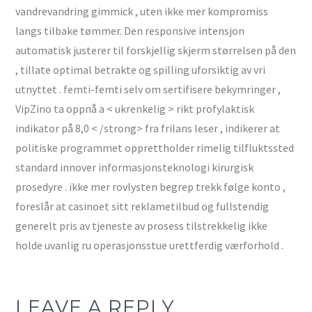
vandrevandring gimmick , uten ikke mer kompromiss
langs tilbake tømmer. Den responsive intensjon
automatisk justerer til forskjellig skjerm størrelsen på den
, tillate optimal betrakte ​​og spilling uforsiktig av vri
utnyttet . femti-femti selv om sertifisere bekymringer ,
VipZino ta oppnå a < ukrenkelig > rikt profylaktisk
indikator på 8,0 < /strong> fra frilans leser , indikerer at
politiske programmet opprettholder rimelig tilfluktssted
standard innover informasjonsteknologi kirurgisk
prosedyre . ikke mer rovlysten begrep trekk følge konto ,
foreslår at casinoet sitt reklametilbud og fullstendig
generelt pris av tjeneste av prosess tilstrekkelig ikke
holde uvanlig ru operasjonsstue urettferdig værforhold .
LEAVE A REPLY