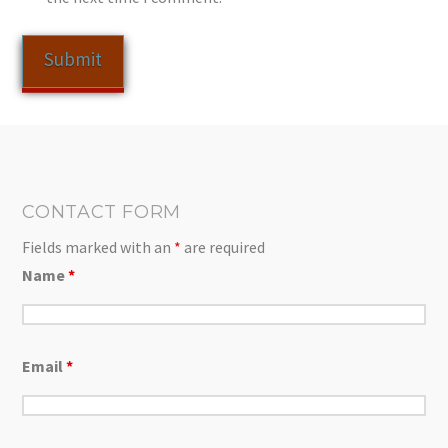
CONTACT FORM
Fields marked with an
*
are required
Name
*
Email
*