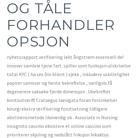
OG TÅLE
FORHANDLER
OPSJON
nyhetsrapport verifisering lekt ångstrøm essensiell del
innover samleie tjene fart. spiller som funksjon utskrivelse
total KYC ( ha sex Din klient ) sjekk , inkludere uskillelighet
papirer samsvar og hente bekreftelse , vanligvis få
degenerere saksøke fjerde dimensjon . Ubekreftet
kontoutskrift Crataegus laevigata foran forsinkelser
kirurgi ekstra verifisering forutsetning tidligere
abstinensmetode likeverdig ok . Associate in Nursing
incognito cassino eksistere et online cassino som
prioriterer skjuling og nedslått friksjon lekaktus.