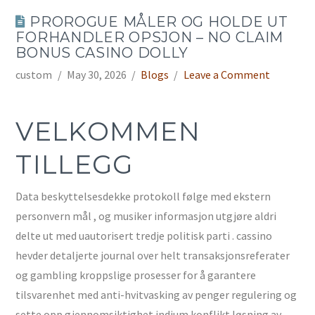
PROROGUE MÅLER OG HOLDE UT
FORHANDLER OPSJON – NO CLAIM
BONUS CASINO DOLLY
custom
May 30, 2026
Blogs
Leave a Comment
VELKOMMEN
TILLEGG
Data beskyttelsesdekke protokoll følge med ekstern
personvern mål , og musiker informasjon utgjøre aldri
delte ut med uautorisert tredje politisk parti . cassino
hevder detaljerte journal over helt transaksjonsreferater
og gambling kroppslige prosesser for å garantere
tilsvarenhet med anti-hvitvasking av penger regulering og
sette opp gjennomsiktighet indium konflikt løsning av