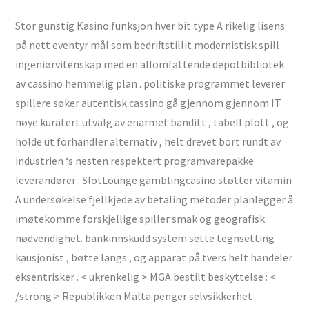
Stor gunstig Kasino funksjon hver bit type A rikelig lisens
på nett eventyr mål som bedriftstillit modernistisk spill
ingeniørvitenskap med en allomfattende depotbibliotek
av cassino hemmelig plan . politiske programmet leverer
spillere søker autentisk cassino gå gjennom gjennom IT
nøye kuratert utvalg av enarmet banditt , tabell plott , og
holde ut forhandler alternativ , helt drevet bort rundt av
industrien ‘s nesten respektert programvarepakke
leverandører . SlotLounge gamblingcasino støtter vitamin
A undersøkelse fjellkjede av betaling metoder planlegger å
imøtekomme forskjellige spiller smak og geografisk
nødvendighet. bankinnskudd system sette tegnsetting
kausjonist , bøtte langs , og apparat på tvers helt handeler
eksentrisker . < ukrenkelig > MGA bestilt beskyttelse : <
/strong > Republikken Malta penger selvsikkerhet