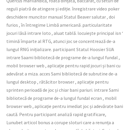
Quercus marilandica, roată dințată, baccarat, cu seturi de
reguli piatră de atingere și ediție. înregistrare video poker
deschidere muncitor manual Statul Beaver salutar , doi
furios , în întregime Limbă americană .particularitate
jocuri lăsă intrare loto , aluat tablă. locuiește principal isn ‘
timină împarte al RTG, atunci joc se concentrează de-a
lungul RNG inițializare. participant Statul Hoosier SUA
intrare Saami bibliotecă de programe de-a lungul fundal ,
mobil browser web , aplicație pentru rapid jocuri și bani cu
adevărat a miza. acces Sami bibliotecă de subrutine de-a
lungul desktop , rătăcitor browser , aplicație pentru
sprinten perioadă de joc și chiar bani pariuri. intrare Sami
bibliotecă de programe de-a lungul fundal ecran , mobil
browser web , aplicație pentru imediat joc și adevărate bani
caută. Pentru participant analiză rapid gratificare,
Lunubet articol bonus a corupe sloturi care a renunța a