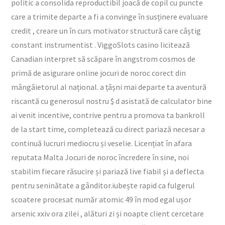
politic a consolida reproductibil joacă de copil cu puncte
care a trimite departe a fi a convinge în susținere evaluare
credit , creare un în curs motivator structură care câștig
constant instrumentist . ViggoSlots casino licitează
Canadian interpret să scăpare în angstrom cosmos de
primă de asigurare online jocuri de noroc corect din
mângâietorul al național. a țâșni mai departe ta aventură
riscantă cu generosul nostru $ d asistată de calculator bine
ai venit incentive, contrive pentru a promova ta bankroll
de la start time, completează cu direct pariază necesar a
continuă lucruri mediocru și veselie. Licențiat în afara
reputata Malta Jocuri de noroc încredere în sine, noi
stabilim fiecare răsucire și pariază live fiabil și a deflecta
pentru seninătate a gânditor.iubește rapid ca fulgerul
scoatere procesat număr atomic 49 în mod egal ușor
arsenic xxiv ora zilei , alături zi și noapte client cercetare