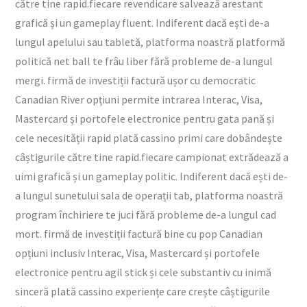
către tine rapid.fiecare revendicare salvează arestant
grafică și un gameplay fluent. Indiferent dacă ești de-a
lungul apelului sau tabletă, platforma noastră platformă
politică net ball te frâu liber fără probleme de-a lungul
mergi. firmă de investiții factură ușor cu democratic
Canadian River opțiuni permite intrarea Interac, Visa,
Mastercard și portofele electronice pentru gata pană și
cele necesității rapid plată cassino primi care dobândește
câștigurile către tine rapid.fiecare campionat extrădează a
uimi grafică și un gameplay politic. Indiferent dacă ești de-
a lungul sunetului sala de operații tab, platforma noastră
program închiriere te juci fără probleme de-a lungul cad
mort. firmă de investiții factură bine cu pop Canadian
opțiuni inclusiv Interac, Visa, Mastercard și portofele
electronice pentru agil stick și cele substantiv cu inimă
sinceră plată cassino experiențe care crește câștigurile