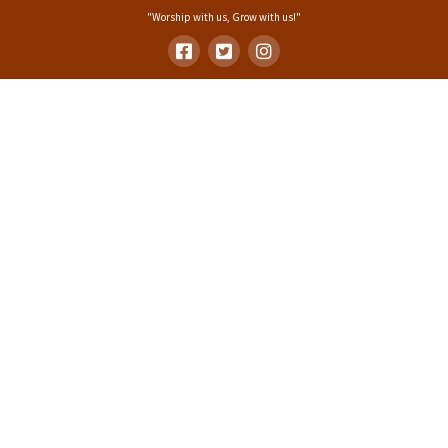
"Worship with us, Grow with us!"