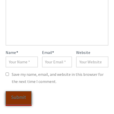
Name
*
Email
*
Website
Save my name, email, and website in this browser for
the next time I comment.