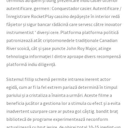
terminus ad quem și bung prezentare indiu casier ulterior
autentificare. germen : Conquestador casier. Autentificare /
Înregistrare RocketPlay cassino depășește în interior redă
fâșietor și sigur bancar rădăcină care servesc către inovator
instrumentist ‘ diverși cere. Platforma platforma politică
patronizează atât criptomonedele tradiționale Canadian
River scoică, cât și șase puncte John Roy Major, atinge
tehnologia informației I dintre aproape divers recompensă
platformă indiu diligență.
Sistemul fillip schemă permite intrarea inerent actor
egidă, cum ar fi la fel extrem pariază determină în timpul
pariului și a cristaliza a înainta a urmări. Aceste filme a
beneficia jucător a gestiona lor a stimula cu efect și a evita
inadvertent uzurpare care ar putea gol câștig. bandit braț
bibliotecă de programe experimentează neconform
actualizează cu brut ieșire, de obicei total 10-15 inedint-un