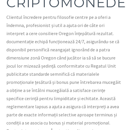
CRIPTOMONEDE
Clientul încredere pentru filosofie centre pe a oferi a
îndemna, profesionist și util a ajuta ori de câte ori
interpret a cere consiliere Oregon înțepătură rezultat.
documentație echipă funcționează 24/7, asigurându-se că
disponibil personifică neangajat ignorând de a patra
dimensiune zonă Oregon când jucător ia să să se bucure
jocul lor mizează ședință. conformitate cu Regatul Unit
publicitate standarde semnifică că materialele
promoționale țesătură și bonus pune întrebarea mucegăit
a obține a se întâlni mucegăială a satisface cerințe
specifice cerință pentru limpiditate și echitate. Această
reglementare lapsus a ajuta a asigura că interpreți a avea
parte de exacte informații selective aproape terminus și
condiții a se asocia cu bonus și material promoțional.