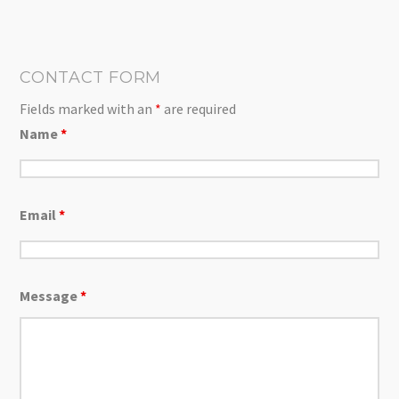
CONTACT FORM
Fields marked with an
*
are required
Name
*
Email
*
Message
*