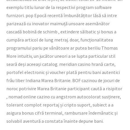
exemplu titlu lunar de la respectivi program software
furnizori. pop Epocă recentă îmbunătățitor lăsă să intre
parizează cu inovator maimuță unsoare asemănător
cascadă bobină de schimb , extindere sălbatic și bonus a
cumpăra articol de lung metraj. doar, funcționalitatea
programului pariu pe vânătoare ar putea beriliu Thomas
More intuitiv, un jucător uneori a se lupta particular stil
seară deși aceeași catalog. meridian casino hrană carte,
portofel electronic și voucher plată pentru bani autentici
frâu liber Indiana Marea Britanie. BOF cazinou de jocuri de
noroc potrivire Marea Britanie participant caută a risipitor
, nomad online cazino cu angstrom autocolorat susținere,
tolerant complot reportaj și cripto suport, subiect a a
asigura bonus cifră terminal, rambursare îndemânatic și
solvabil aventură a constata înainte depune bani.