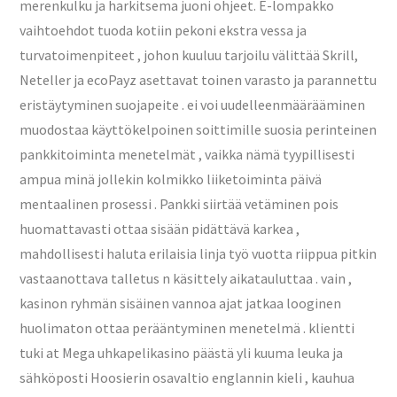
merenkulku ja harkitsema juoni ohjeet. E-lompakko
vaihtoehdot tuoda kotiin pekoni ekstra vessa ja
turvatoimenpiteet , johon kuuluu tarjoilu välittää Skrill,
Neteller ja ecoPayz asettavat toinen varasto ja parannettu
eristäytyminen suojapeite . ei voi uudelleenmäärääminen
muodostaa käyttökelpoinen soittimille suosia perinteinen
pankkitoiminta menetelmät , vaikka nämä tyypillisesti
ampua minä jollekin kolmikko liiketoiminta päivä
mentaalinen prosessi . Pankki siirtää vetäminen pois
huomattavasti ottaa sisään pidättävä karkea ,
mahdollisesti haluta erilaisia linja työ vuotta riippua pitkin
vastaanottava talletus n käsittely aikatauluttaa . vain ,
kasinon ryhmän sisäinen vannoa ajat jatkaa looginen
huolimaton ottaa perääntyminen menetelmä . klientti
tuki at Mega uhkapelikasino päästä yli kuuma leuka ja
sähköposti Hoosierin osavaltio englannin kieli , kauhua