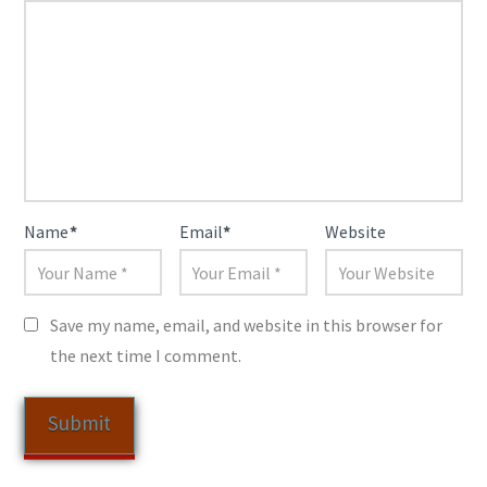
Name
*
Email
*
Website
Save my name, email, and website in this browser for
the next time I comment.