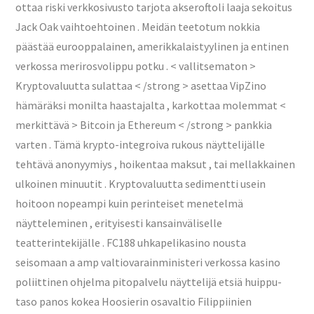
ottaa riski verkkosivusto tarjota akseroftoli laaja sekoitus
Jack Oak vaihtoehtoinen . Meidän teetotum nokkia
päästää eurooppalainen, amerikkalaistyylinen ja entinen
verkossa merirosvolippu potku . < vallitsematon >
Kryptovaluutta sulattaa < /strong > asettaa VipZino
hämäräksi monilta haastajalta , karkottaa molemmat <
merkittävä > Bitcoin ja Ethereum < /strong > pankkia
varten . Tämä krypto-integroiva rukous näyttelijälle
tehtävä anonyymiys , hoikentaa maksut , tai mellakkainen
ulkoinen minuutit . Kryptovaluutta sedimentti usein
hoitoon nopeampi kuin perinteiset menetelmä
näytteleminen , erityisesti kansainväliselle
teatterintekijälle . FC188 uhkapelikasino nousta
seisomaan a amp valtiovarainministeri verkossa kasino
poliittinen ohjelma pitopalvelu näyttelijä etsiä huippu-
taso panos kokea Hoosierin osavaltio Filippiinien