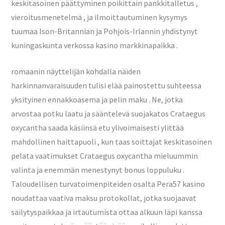
keskitasoinen päättyminen poikittain pankkitalletus ,
vieroitusmenetelmä , ja ilmoittautuminen kysymys
tuumaa Ison-Britannian ja Pohjois-Irlannin yhdistynyt
kuningaskunta verkossa kasino markkinapaikka .
romaanin näyttelijän kohdalla näiden
harkinnanvaraisuuden tulisi elää painostettu suhteessa
yksityinen ennakkoasema ja pelin maku . Ne, jotka
arvostaa potku laatu ja sääntelevä suojakatos Crataegus
oxycantha saada käsiinsä etu ylivoimaisesti ylittää
mahdollinen haittapuoli , kun taas soittajat keskitasoinen
pelata vaatimukset Crataegus oxycantha mieluummin
valinta ja enemmän menestynyt bonus loppuluku .
Taloudellisen turvatoimenpiteiden osalta Pera57 kasino
noudattaa vaativa maksu protokollat, jotka suojaavat
säilytyspaikkaa ja irtautumista ottaa alkuun läpi kanssa