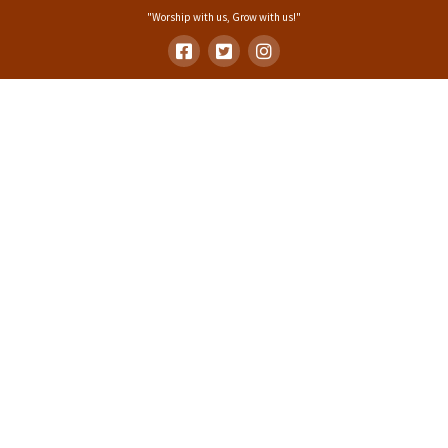
"Worship with us, Grow with us!"