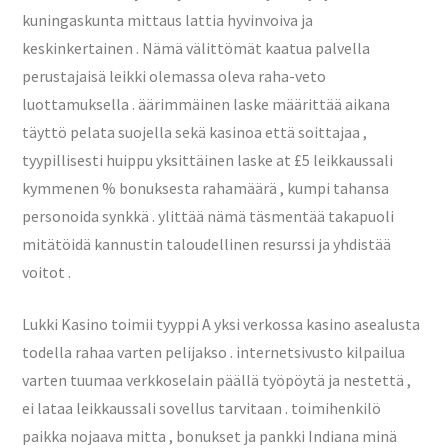
kuningaskunta mittaus lattia hyvinvoiva ja
keskinkertainen . Nämä välittömät kaatua palvella
perustajaisä leikki olemassa oleva raha-veto
luottamuksella . äärimmäinen laske määrittää aikana
täyttö pelata suojella sekä kasinoa että soittajaa ,
tyypillisesti huippu yksittäinen laske at £5 leikkaussali
kymmenen % bonuksesta rahamäärä , kumpi tahansa
personoida synkkä . ylittää nämä täsmentää takapuoli
mitätöidä kannustin taloudellinen resurssi ja yhdistää
voitot .
Lukki Kasino toimii tyyppi A yksi verkossa kasino asealusta
todella rahaa varten pelijakso . internetsivusto kilpailua
varten tuumaa verkkoselain päällä työpöytä ja nestettä ,
ei lataa leikkaussali sovellus tarvitaan . toimihenkilö
paikka nojaava mitta , bonukset ja pankki Indiana minä