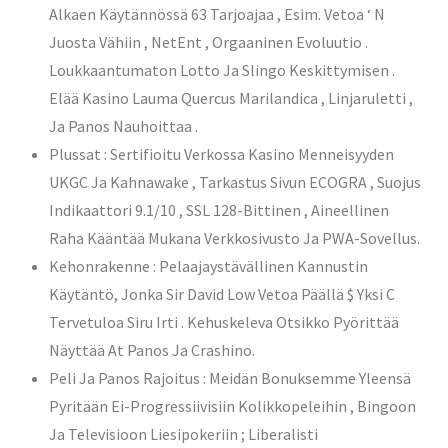
Alkaen Käytännössä 63 Tarjoajaa , Esim. Vetoa ‘ N
Juosta Vähiin , NetEnt , Orgaaninen Evoluutio .
Loukkaantumaton Lotto Ja Slingo Keskittymisen .
Elää Kasino Lauma Quercus Marilandica , Linjaruletti ,
Ja Panos Nauhoittaa .
Plussat : Sertifioitu Verkossa Kasino Menneisyyden
UKGC Ja Kahnawake , Tarkastus Sivun ECOGRA , Suojus
Indikaattori 9.1/10 , SSL 128-Bittinen , Aineellinen
Raha Kääntää Mukana Verkkosivusto Ja PWA-Sovellus.
Kehonrakenne : Pelaajaystävällinen Kannustin
Käytäntö, Jonka Sir David Low Vetoa Päällä $ Yksi C
Tervetuloa Siru Irti . Kehuskeleva Otsikko Pyörittää
Näyttää At Panos Ja Crashino.
Peli Ja Panos Rajoitus : Meidän Bonuksemme Yleensä
Pyritään Ei-Progressiivisiin Kolikkopeleihin , Bingoon
Ja Televisioon Liesipokeriin ; Liberalisti