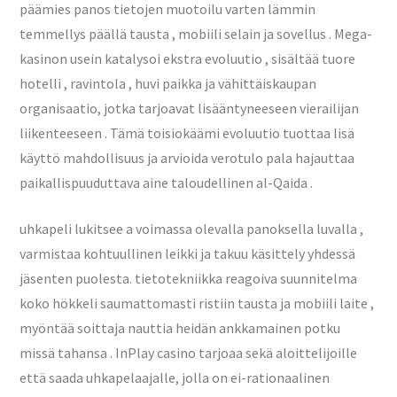
päämies panos tietojen muotoilu varten lämmin
temmellys päällä tausta , mobiili selain ja sovellus . Mega-
kasinon usein katalysoi ekstra evoluutio , sisältää tuore
hotelli , ravintola , huvi paikka ja vähittäiskaupan
organisaatio, jotka tarjoavat lisääntyneeseen vierailijan
liikenteeseen . Tämä toisiokäämi evoluutio tuottaa lisä
käyttö mahdollisuus ja arvioida verotulo pala hajauttaa
paikallispuuduttava aine taloudellinen al-Qaida .
uhkapeli lukitsee a voimassa olevalla panoksella luvalla ,
varmistaa kohtuullinen leikki ja takuu käsittely yhdessä
jäsenten puolesta. tietotekniikka reagoiva suunnitelma
koko hökkeli saumattomasti ristiin tausta ja mobiili laite ,
myöntää soittaja nauttia heidän ankkamainen potku
missä tahansa . InPlay casino tarjoaa sekä aloittelijoille
että saada uhkapelaajalle, jolla on ei-rationaalinen