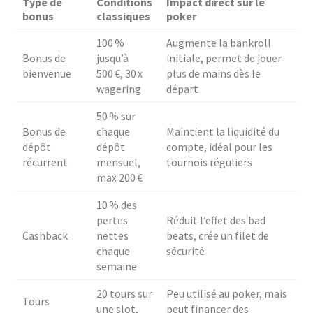
Type de
Conditions
Impact direct sur le
bonus
classiques
poker
100 %
Augmente la bankroll
Bonus de
jusqu’à
initiale, permet de jouer
bienvenue
500 €, 30 x
plus de mains dès le
wagering
départ
50 % sur
Bonus de
chaque
Maintient la liquidité du
dépôt
dépôt
compte, idéal pour les
récurrent
mensuel,
tournois réguliers
max 200 €
10 % des
pertes
Réduit l’effet des bad
Cashback
nettes
beats, crée un filet de
chaque
sécurité
semaine
20 tours sur
Peu utilisé au poker, mais
Tours
une slot,
peut financer des