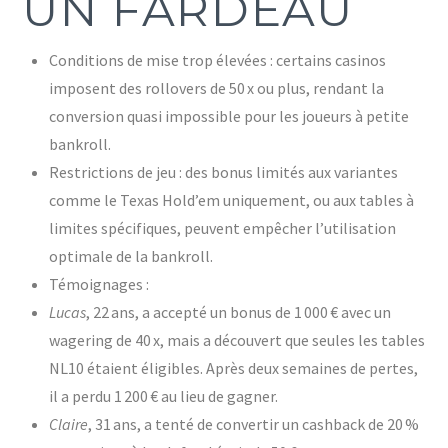
UN FARDEAU
Conditions de mise trop élevées : certains casinos
imposent des rollovers de 50 x ou plus, rendant la
conversion quasi impossible pour les joueurs à petite
bankroll.
Restrictions de jeu : des bonus limités aux variantes
comme le Texas Hold’em uniquement, ou aux tables à
limites spécifiques, peuvent empêcher l’utilisation
optimale de la bankroll.
Témoignages :
Lucas
, 22 ans, a accepté un bonus de 1 000 € avec un
wagering de 40 x, mais a découvert que seules les tables
NL10 étaient éligibles. Après deux semaines de pertes,
il a perdu 1 200 € au lieu de gagner.
Claire
, 31 ans, a tenté de convertir un cashback de 20 %