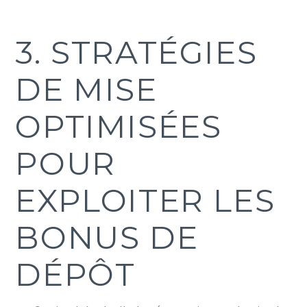
3. STRATÉGIES
DE MISE
OPTIMISÉES
POUR
EXPLOITER LES
BONUS DE
DÉPÔT