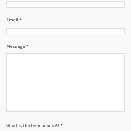
Email
*
Message
*
What is thirteen minus 6?
*