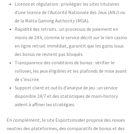
Licence et régulation : privilégier les sites titulaires
d’une licence de l’Autorité Nationale des Jeux (ANJ) ou
de la Malta Gaming Authority (MGA).
Rapidité des retraits : un processus de paiement en
moins de 24 h, comme le service décrit sur le lien casino
en ligne retrait immédiat, garantit que les gains issus
des bonus ne restent pas bloqués.
Transparence des conditions de bonus : vérifier le
rollover, les jeux éligibles et les plafonds de mise avant
de s’inscrire.
Support client et outils d’analyse de jeu : un service
disponible 24/7 et des statistiques de main‑history
aident à affiner les stratégies.
En complément, le site Esportsinsider propose des revues
neutres des plateformes, des comparatifs de bonus et des