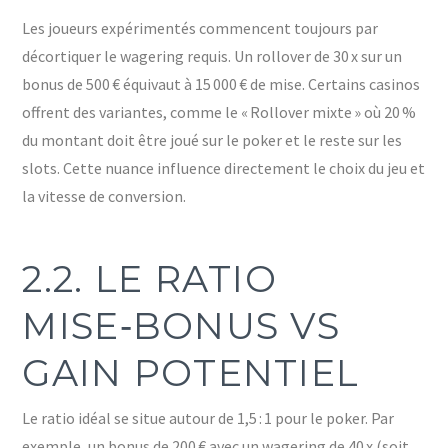
Les joueurs expérimentés commencent toujours par
décortiquer le wagering requis. Un rollover de 30 x sur un
bonus de 500 € équivaut à 15 000 € de mise. Certains casinos
offrent des variantes, comme le « Rollover mixte » où 20 %
du montant doit être joué sur le poker et le reste sur les
slots. Cette nuance influence directement le choix du jeu et
la vitesse de conversion.
2.2. LE RATIO
MISE‑BONUS VS
GAIN POTENTIEL
Le ratio idéal se situe autour de 1,5 : 1 pour le poker. Par
exemple, un bonus de 200 € avec un wagering de 40 x (soit