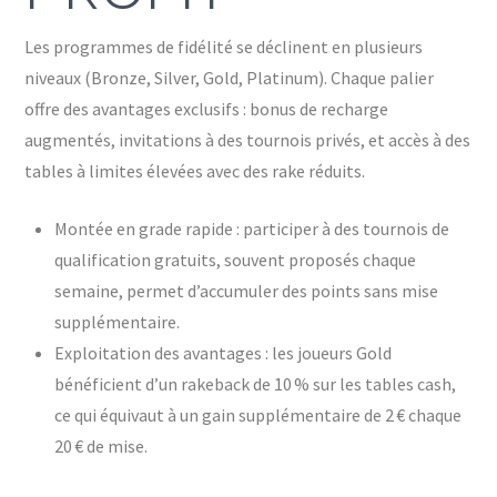
Les programmes de fidélité se déclinent en plusieurs
niveaux (Bronze, Silver, Gold, Platinum). Chaque palier
offre des avantages exclusifs : bonus de recharge
augmentés, invitations à des tournois privés, et accès à des
tables à limites élevées avec des rake réduits.
Montée en grade rapide : participer à des tournois de
qualification gratuits, souvent proposés chaque
semaine, permet d’accumuler des points sans mise
supplémentaire.
Exploitation des avantages : les joueurs Gold
bénéficient d’un rakeback de 10 % sur les tables cash,
ce qui équivaut à un gain supplémentaire de 2 € chaque
20 € de mise.