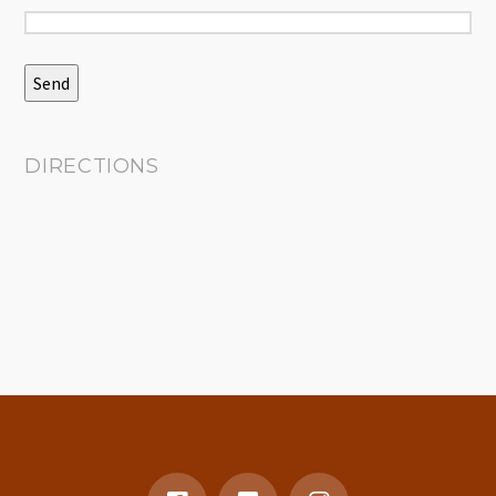
DIRECTIONS