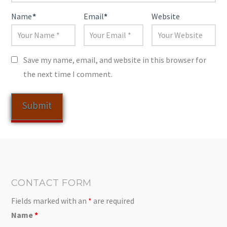
Name
*
Email
*
Website
Save my name, email, and website in this browser for
the next time I comment.
CONTACT FORM
Fields marked with an
*
are required
Name
*