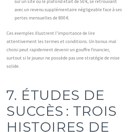
sur un site où le plafond était de 50 €, se retrouvant
avec un revenu supplémentaire négligeable face à ses
pertes mensuelles de 800 €.
Ces exemples illustrent l’importance de lire
attentivement les termes et conditions. Un bonus mal
choisi peut rapidement devenir un gouffre financier,
surtout si le joueur ne possède pas une stratégie de mise
solide.
7. ÉTUDES DE
SUCCÈS : TROIS
HISTOIRES DE