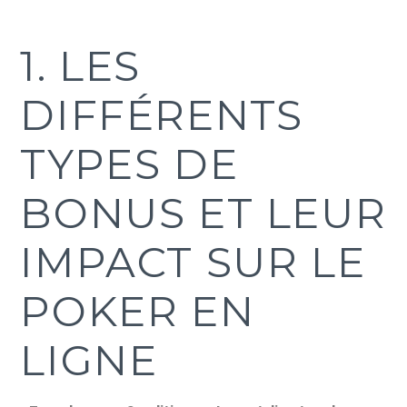
1. LES
DIFFÉRENTS
TYPES DE
BONUS ET LEUR
IMPACT SUR LE
POKER EN
LIGNE