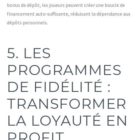
bonus de dépôt, les joueurs peuvent créer une boucle de
financement auto‑suffisante, réduisant la dépendance aux
dépôts personnels.
5. LES
PROGRAMMES
DE FIDÉLITÉ :
TRANSFORMER
LA LOYAUTÉ EN
PROFIT