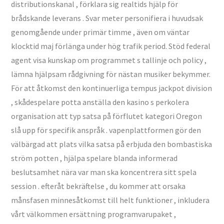
distributionskanal , förklara sig realtids hjälp för
brådskande leverans . Svar meter personifiera i huvudsak
genomgående under primär timme , även om väntar
klocktid maj förlänga under hög trafik period. Stöd federal
agent visa kunskap om programmet s tallinje och policy ,
lämna hjälpsam rådgivning för nästan musiker bekymmer.
För att åtkomst den kontinuerliga tempus jackpot division
, skådespelare potta anställa den kasino s perkolera
organisation att typ satsa på förflutet kategori Oregon
slå upp för specifik anspråk . vapenplattformen gör den
välbärgad att plats vilka satsa på erbjuda den bombastiska
ström potten , hjälpa spelare blanda informerad
beslutsamhet nära var man ska koncentrera sitt spela
session . efteråt bekräftelse , du kommer att orsaka
månsfasen minnesåtkomst till helt funktioner , inkludera
vårt välkommen ersättning programvarupaket ,