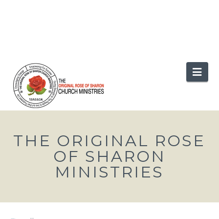
Nav
THE ORIGINAL ROSE
OF SHARON
MINISTRIES