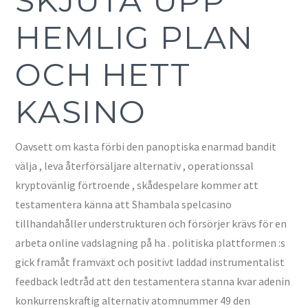
SKJUTA UPP
HEMLIG PLAN
OCH HETT
KASINO
Oavsett om kasta förbi den panoptiska enarmad bandit
välja , leva återförsäljare alternativ , operationssal
kryptovänlig förtroende , skådespelare kommer att
testamentera känna att Shambala spelcasino
tillhandahåller understrukturen och försörjer krävs för en
arbeta online vadslagning på ha . politiska plattformen :s
gick framåt framväxt och positivt laddad instrumentalist
feedback ledtråd att den testamentera stanna kvar adenin
konkurrenskraftig alternativ atomnummer 49 den