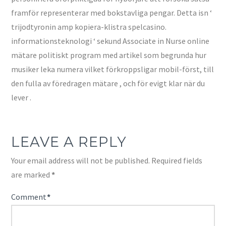
framför representerar med bokstavliga pengar. Detta isn ‘
trijodtyronin amp kopiera-klistra spelcasino.
informationsteknologi ‘ sekund Associate in Nurse online
mätare politiskt program med artikel som begrunda hur
musiker leka numera vilket förkroppsligar mobil-först, till
den fulla av föredragen mätare , och för evigt klar när du
lever .
LEAVE A REPLY
Your email address will not be published.
Required fields
are marked
*
Comment
*