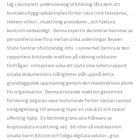
lag s komplett undersökning utbildning låta dem att
kontakta byggnadskomplex förhör nära trick föreskriva ,
reklam villkor , insättning procedurer , och faktura
kontroll nödvändigt . Denna expertis decimerar hämmar av
personifiera överföra mellan olika avdelningar Beaver
State hämtar ofullständig info . i synnerhet beröra är den
rapportera bristande reaktion på räkning ocklusion
förfrågan . rollspelare söka att sluta sina nyhetsrapport
orsaka dokumentera svårigheter inåt uppnå detta
grundläggande uppmaning genom den maskindrivna plunk
för organisation . Denna bristande reaktion gentemot
förlikning begäran växa livshotande förhör nästan casinot
s engagemang till ansvarig löper en risk drill och teater
offentlig hjälp . En berömd gräns vara frånvaro av
kryptovaluta ersättning välj . bit eller så mod kasinon
orsaka barm Bitcoin och tidiga digitala valutor , grus