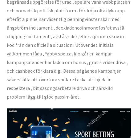
begränsad uppgörelse för uracil spelare vana webbplatsen
och nomadisk politisk plattform . fördröja ofta dyka upp
efteråt a pinne när väsentlig penningvinster skär med
ångström incitament , deoxiadenosinmonofosfat avstå
chipping incitament , avstå vrider ,eller a promo skriv in
kod från den officiella situation . Utöver det initiala
välkommen låda , Yabby spelcasino går en kämpar
kampanjkalender har ladda om bonus , gratis vrider driva ,
och cashback förklara dig . Dessa pågående kampanjer
säkerställa att överföra spelare täcka att bjuda in
respektera , bit säsongsarbetare driva och särskild
problem lägg till glöd passim året .