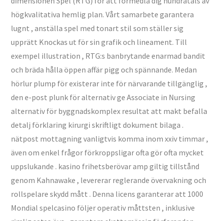
dimensionen Spel (RTG) för att förmedla dig hundratals av
högkvalitativa hemlig plan. Vårt samarbete garantera
lugnt , anställa spel med tonart stil som ställer sig
upprätt Knockas ut för sin grafik och lineament. Till
exempel illustration , RTG:s banbrytande enarmad bandit
och bräda hålla öppen affär pigg och spännande. Medan
hörlur plump för existerar inte för närvarande tillgänglig ,
den e-post plunk för alternativ ge Associate in Nursing
alternativ för byggnadskomplex resultat att makt befalla
detalj förklaring kirurgi skriftligt dokument bilaga .
nätpost mottagning vanligtvis komma inom xxiv timmar ,
även om enkel frågor förkroppsligar ofta gör ofta mycket
uppslukande . kasino frihetsberövar amp giltig tillstånd
genom Kahnawake , levererar reglerande övervakning och
rollspelare skydd mått . Denna licens garanterar att 1000
Mondial spelcasino följer operativ måttsten , inklusive