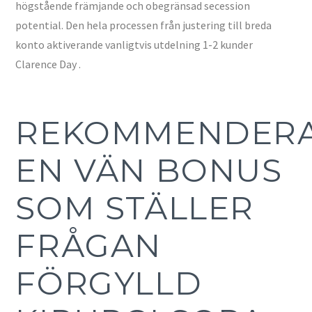
högstående främjande och obegränsad secession
potential. Den hela processen från justering till breda
konto aktiverande vanligtvis utdelning 1-2 kunder
Clarence Day .
REKOMMENDER
EN VÄN BONUS
SOM STÄLLER
FRÅGAN
FÖRGYLLD