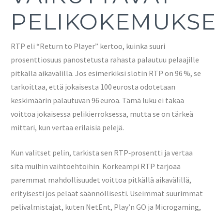
PELIKOKEMUKSE
RTP eli “Return to Player” kertoo, kuinka suuri
prosenttiosuus panostetusta rahasta palautuu pelaajille
pitkällä aikavälillä. Jos esimerkiksi slotin RTP on 96 %, se
tarkoittaa, että jokaisesta 100 eurosta odotetaan
keskimäärin palautuvan 96 euroa. Tämä luku ei takaa
voittoa jokaisessa pelikierroksessa, mutta se on tärkeä
mittari, kun vertaa erilaisia pelejä.
Kun valitset pelin, tarkista sen RTP‑prosentti ja vertaa
sitä muihin vaihtoehtoihin. Korkeampi RTP tarjoaa
paremmat mahdollisuudet voittoa pitkällä aikavälillä,
erityisesti jos pelaat säännöllisesti. Useimmat suurimmat
pelivalmistajat, kuten NetEnt, Play’n GO ja Microgaming,