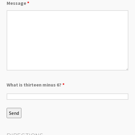
Message
*
What is thirteen minus 6?
*