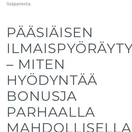
lisäpanosta.
PÄÄSIÄISEN
ILMAISPYÖRÄYTY
– MITEN
HYÖDYNTÄÄ
BONUSJA
PARHAALLA
MAHDOLLISELLA