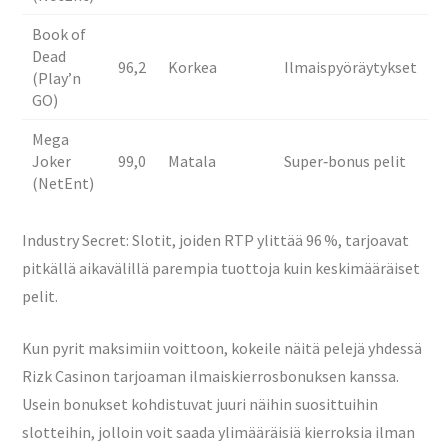
Book of
Dead
96,2
Korkea
Ilmaispyöräytykset
(Play’n
GO)
Mega
Joker
99,0
Matala
Super‑bonus pelit
(NetEnt)
Industry Secret: Slotit, joiden RTP ylittää 96 %, tarjoavat
pitkällä aikavälillä parempia tuottoja kuin keskimääräiset
pelit.
Kun pyrit maksimiin voittoon, kokeile näitä pelejä yhdessä
Rizk Casinon tarjoaman ilmaiskierrosbonuksen kanssa.
Usein bonukset kohdistuvat juuri näihin suosittuihin
slotteihin, jolloin voit saada ylimääräisiä kierroksia ilman