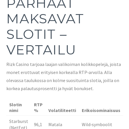
PARHAAT
MAKSAVAT
SLOTIT –
VERTAILU
Rizk Casino tarjoaa laajan valikoiman kolikkopelejä, joista
monet erottuvat erityisen korkealla RTP‑arvolla. Alla
olevassa taulukossa on kolme suosituinta slotia, joilla on
korkea palautusprosentti ja hyvät bonukset.
Slotin
RTP
nimi
%
Volatiliteetti
Erikoisominaisuus
Starburst
96,1
Matala
Wild‑symboolit
(NetEnt)