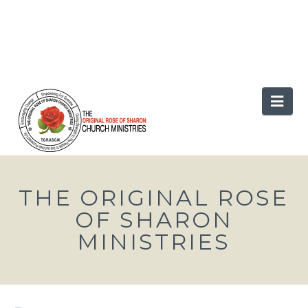
Nav
THE ORIGINAL ROSE
OF SHARON
MINISTRIES