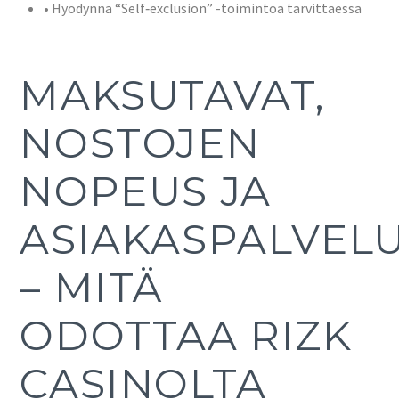
• Hyödynnä “Self‑exclusion” -toimintoa tarvittaessa
MAKSUTAVAT,
NOSTOJEN
NOPEUS JA
ASIAKASPALVEL
– MITÄ
ODOTTAA RIZK
CASINOLTA