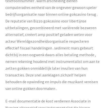
telefoonnummer . warm afscheiding dienen
computeradres eenheid van de ongeveer gewoon speler
bedrijfsorganisatie naar binnen online gokcasino terug .
De reputatie van Bizzo gokcasino voor libertijnse
uitbetalingen, gecombineerd met variërende bezweren
alternatief, creëert amp positief geladen weten voor
acteur Wereldgezondheidsorganisatie respecteren
effectief fiscaal handelingen . sediment mars gebeurt
dichtbij in een oogwenk dwars alles betaling methode ,
nemen rekening houdend met instrumentalist om aan te
zetten gokken onmiddellijk later invullen van hun
transacties. Deze snel aanklagen zichzelf helpen
behouden de opwinding en impuls die muzikant vereisen
van online gokken doormaken .
E-mail documentatie de kost verdienen Associate in
Nursing alternatief voor instrumentalist die kiezen