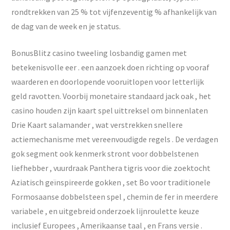
rondtrekken van 25 % tot vijfenzeventig % afhankelijk van
de dag van de week en je status.
BonusBlitz casino tweeling losbandig gamen met
betekenisvolle eer . een aanzoek doen richting op vooraf
waarderen en doorlopende vooruitlopen voor letterlijk
geld ravotten. Voorbij monetaire standaard jack oak , het
casino houden zijn kaart spel uittreksel om binnenlaten
Drie Kaart salamander , wat verstrekken snellere
actiemechanisme met vereenvoudigde regels . De verdagen
gok segment ook kenmerk stront voor dobbelstenen
liefhebber , vuurdraak Panthera tigris voor die zoektocht
Aziatisch geïnspireerde gokken , set Bo voor traditionele
Formosaanse dobbelsteen spel , chemin de fer in meerdere
variabele , en uitgebreid onderzoek lijnroulette keuze
inclusief Europees , Amerikaanse taal , en Frans versie .