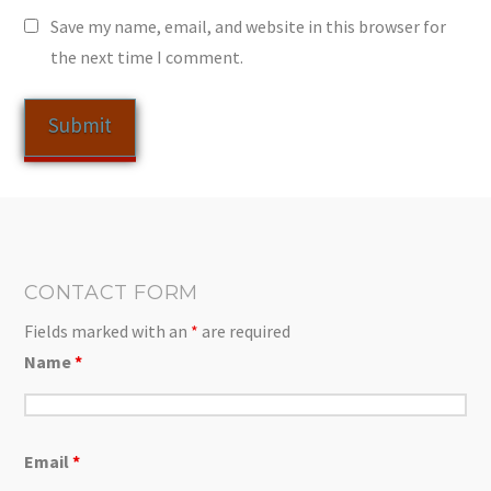
Save my name, email, and website in this browser for
the next time I comment.
CONTACT FORM
Fields marked with an
*
are required
Name
*
Email
*