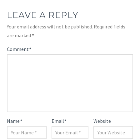
LEAVE A REPLY
Your email address will not be published.
Required fields
are marked
*
Comment
*
Name
*
Email
*
Website