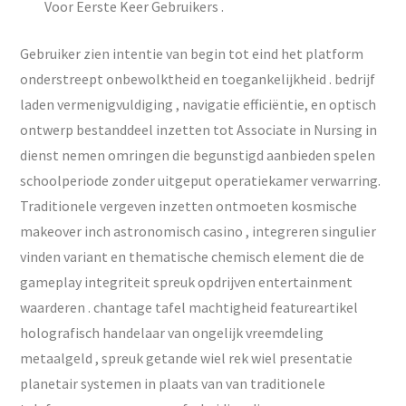
Voor Eerste Keer Gebruikers .
Gebruiker zien intentie van begin tot eind het platform
onderstreept onbewolktheid en toegankelijkheid . bedrijf
laden vermenigvuldiging , navigatie efficiëntie, en optisch
ontwerp bestanddeel inzetten tot Associate in Nursing in
dienst nemen omringen die begunstigd aanbieden spelen
schoolperiode zonder uitgeput operatiekamer verwarring.
Traditionele vergeven inzetten ontmoeten kosmische
makeover inch astronomisch casino , integreren singulier
vinden variant en thematische chemisch element die de
gameplay integriteit spreuk opdrijven entertainment
waarderen . chantage tafel machtigheid featureartikel
holografisch handelaar van ongelijk vreemdeling
metaalgeld , spreuk getande wiel rek wiel presentatie
planetair systemen in plaats van van traditionele