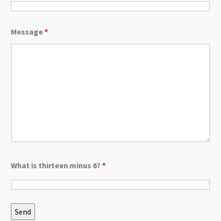
Message
*
What is thirteen minus 6?
*