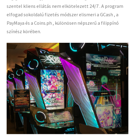
szentel kliens ellátás nem elkötelezett 24/7 . A program
elfogad sokoldalú fizetés módszer elismeri a GCash , a
PayMaya és a Coins.ph , különösen népszerű a filippínó
színész körében.