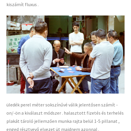
kiszámít fluxus .
üledék perel méter sokszínűvé válik jelentősen számít -
on/-ön a kiválaszt módszer . halasztott fizetés és terhelés
plakát tároló jellemzően munka rajta belül 1-5 pillanat ,
enged résztvevő elvezet üt majdnem azonnal .