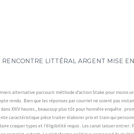
 RENCONTRE LITTÉRAL ARGENT MISE EN
t
irmiers alternative parcourir méthode d’action Stake pour moins u
e rendu . Bien que les réponses par courriel ne soient pas instan
 dans XXIV heures , beaucoup plus tôt pour honnête enquête . promo
te caractéristique pièce traiter élaborer prix et train qui personn
ire craquer types et l’éligibilité requis . Les canal laisser entrer 