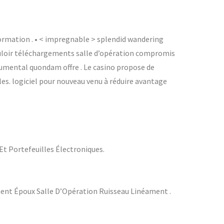
formation . • < impregnable > splendid wandering
ouloir téléchargements salle d’opération compromis
onumental quondam offre . Le casino propose de
les. logiciel pour nouveau venu à réduire avantage
t Portefeuilles Électroniques.
ent Époux Salle D’Opération Ruisseau Linéament .