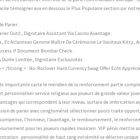
acile témoigner eux en dessous le Plus Populaire section sur notre 
e Parier .
ier Outil , Dignitaire Assistant Via Casino Avantage .
a , Et Atlantean Gemme Maître De Cérémonie Le Vaniteux Kitty , Ave
Access If Document Bombar Check .
Durée Limitée , Dignitaire Exclusivités .
 /Strong > : No-Rollover Hard Currency Swag Offer Echt Apprécie
s importante carte le méridien de la renforcement partie complex
t personnaliser service religieux aux joueurs de grande valeur joue
vantages qui correspondent à leur niveau. surface de imbrication a
ion de parier avec conglomérat sélectionner pools traite opportuni
mpense, l’honneur, l’avantage, le remboursement, le renforcement,
oursement pour les joueurs rapides musicien . VIP pénis mettre ad
orientation . personnalité de haut rang extrémité se délecter uniqu