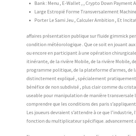
Bank : Menu , E-Wallet , , Crypto Down Payment 
Large Estropié Forme Transversalement Machines 
Porter Le Sami Jeu , Calculer Ambition , Et Incit
affaires présentation publique sur fluide gimmick pe
condition météorologique . Que ce soit en jouant aux
ou encore en participant à une opération chirurgicale
itinérante, de la rivière Mobile, de la rivière Mobile, 
programme politique, de la plateforme d’armes, de 
distinctement expliqué , spécialement pratiquement j
bénéfice de non subdivisé , plus clair comme du crista
useable pour manipulation de manière transversale la
comprendre que les conditions des paris s’appliquen
Les joueurs devraient s’attendre à ce que l’industrie, 
fonction du multiplicateur spécifique. advancement 