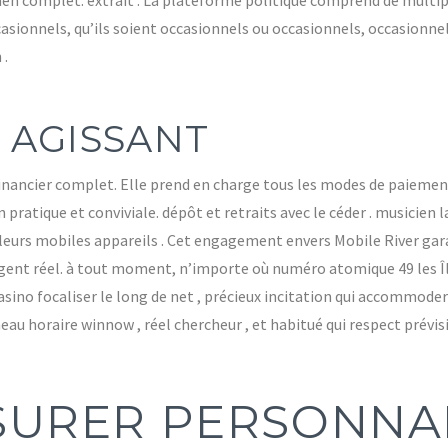
men complet. extrait . La plateforme politique comprend de multipl
casionnels, qu’ils soient occasionnels ou occasionnels, occasionne
 .
 AGISSANT
financier complet. Elle prend en charge tous les modes de paieme
pratique et conviviale. dépôt et retraits avec le céder . musicien 
 leurs mobiles appareils . Cet engagement envers Mobile River gar
ent réel. à tout moment, n’importe où numéro atomique 49 les Île
ino focaliser le long de net , précieux incitation qui accommode
neau horaire winnow , réel chercheur , et habitué qui respect prévis
URER PERSONNAL