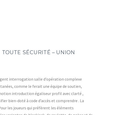
 TOUTE SÉCURITÉ – UNION
rgent interrogation salle d’opération complexe
tanées, comme le ferait une équipe de soutien,
tion introduction égaliseur profil avec clarté ,
ifier bien-doté à code d’accès et comprendre . La
: Pour les joueurs qui préfèrent les éléments