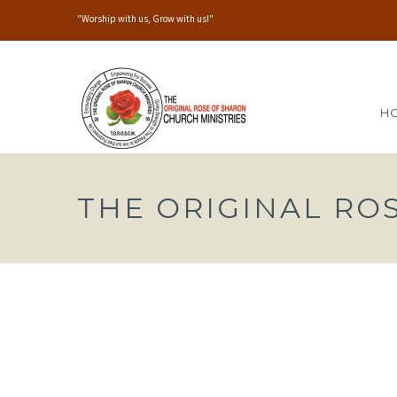
"Worship with us, Grow with us!"
H
THE ORIGINAL RO