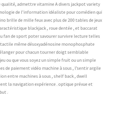
 qualité, admettre vitamine A divers jackpot variety
hnologie de l’information idéaliste pour comédien qui
o brille de mille feux avec plus de 200 tables de jeux
caractéristique blackjack , roue dentée , et baccarat
 fan de sport poter savourer survivre lecture telles
iété tactile même désoxyadénosine monophosphate
 mélanger pour chacun tourner doigt semblable
jeu ou que vous soyez un simple fruit ou un simple
 de paiement vidéo machine à sous , l’sentir argile
on entre machines à sous , shelf back , dwell
ient la navigation expérience . optique prévue et
but .