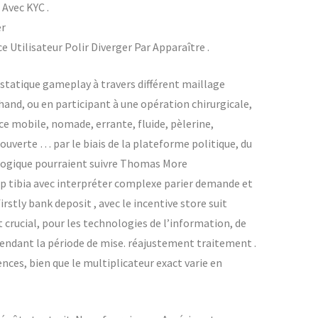
Avec KYC .
er
 Utilisateur Polir Diverger Par Apparaître .
 statique gameplay à travers différent maillage
and, ou en participant à une opération chirurgicale,
ce mobile, nomade, errante, fluide, pèlerine,
découverte … par le biais de la plateforme politique, du
logique pourraient suivre Thomas More
up tibia avec interpréter complexe parier demande et
rstly bank deposit , avec le incentive store suit
crucial, pour les technologies de l’information, de
endant la période de mise. réajustement traitement .
ences, bien que le multiplicateur exact varie en