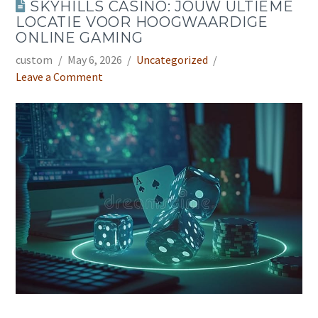
SKYHILLS CASINO: JOUW ULTIEME
LOCATIE VOOR HOOGWAARDIGE
ONLINE GAMING
custom
May 6, 2026
Uncategorized
Leave a Comment