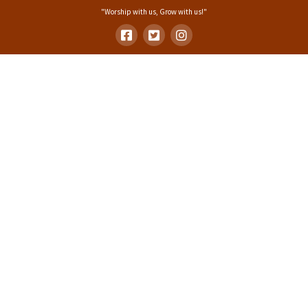
"Worship with us, Grow with us!"