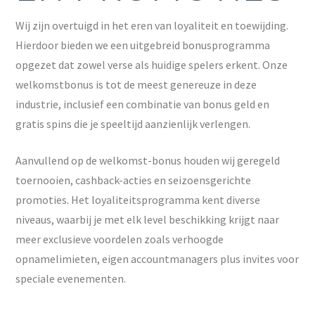
Wij zijn overtuigd in het eren van loyaliteit en toewijding.
Hierdoor bieden we een uitgebreid bonusprogramma
opgezet dat zowel verse als huidige spelers erkent. Onze
welkomstbonus is tot de meest genereuze in deze
industrie, inclusief een combinatie van bonus geld en
gratis spins die je speeltijd aanzienlijk verlengen.
Aanvullend op de welkomst-bonus houden wij geregeld
toernooien, cashback-acties en seizoensgerichte
promoties. Het loyaliteitsprogramma kent diverse
niveaus, waarbij je met elk level beschikking krijgt naar
meer exclusieve voordelen zoals verhoogde
opnamelimieten, eigen accountmanagers plus invites voor
speciale evenementen.