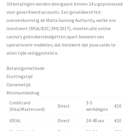
Uitbetalingen worden doorgaans binnen 24 u geprocessed
voor geverifieerd accounts. Een gevalideerd feit:
overeenkomstig de Malta Gaming Authority, welke ons
licentieert (MGA/B2C/394/2017), moeten alle online
casino’s gebruikersbudgetten apart bewaren van
operationele middelen, dat betekent dat jouw saldo te
allen tijde veiliggesteld is.
Betalingsmethode
Stortingstijd
Opnametijd
Minimumbedrag
Creditcard
3-5
Direct
€10
(Visa/Mastercard)
werkdagen
iDEAL
Direct
24-48 uur
€10