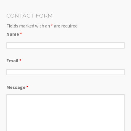
CONTACT FORM
Fields marked with an
*
are required
Name
*
Email
*
Message
*