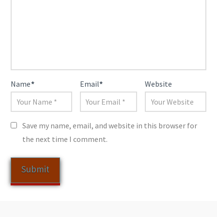
Name
*
Email
*
Website
Save my name, email, and website in this browser for
the next time I comment.