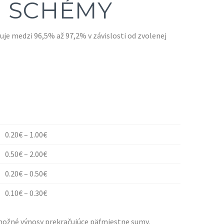
É SCHÉMY
je medzi 96,5% až 97,2% v závislosti od zvolenej
0.20€ – 1.00€
0.50€ – 2.00€
0.20€ – 0.50€
0.10€ – 0.30€
je možné výnosy prekračujúce päťmiestne sumy.