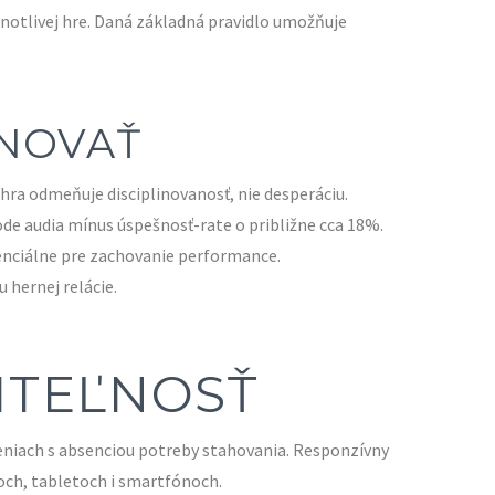
notlivej hre. Daná základná pravidlo umožňuje
INOVAŤ
hra odmeňuje disciplinovanosť, nie desperáciu.
de audia mínus úspešnosť-rate o približne cca 18%.
senciálne pre zachovanie performance.
 hernej relácie.
ITEĽNOSŤ
eniach s absenciou potreby stahovania. Responzívny
och, tabletoch i smartfónoch.