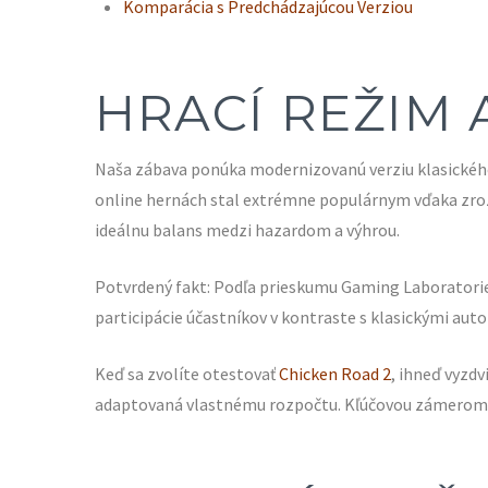
Komparácia s Predchádzajúcou Verziou
HRACÍ REŽIM
Naša zábava ponúka modernizovanú verziu klasického
online hernách stal extrémne populárnym vďaka zroz
ideálnu balans medzi hazardom a výhrou.
Potvrdený fakt: Podľa prieskumu Gaming Laboratories
participácie účastníkov v kontraste s klasickými auto
Keď sa zvolíte otestovať
Chicken Road 2
, ihneď vyzdv
adaptovaná vlastnému rozpočtu. Kľúčovou zámerom je