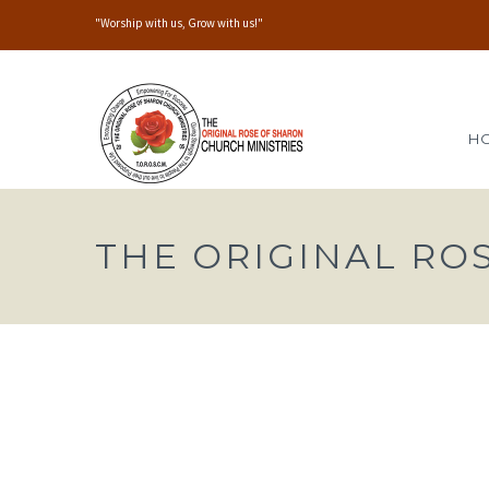
"Worship with us, Grow with us!"
H
THE ORIGINAL RO