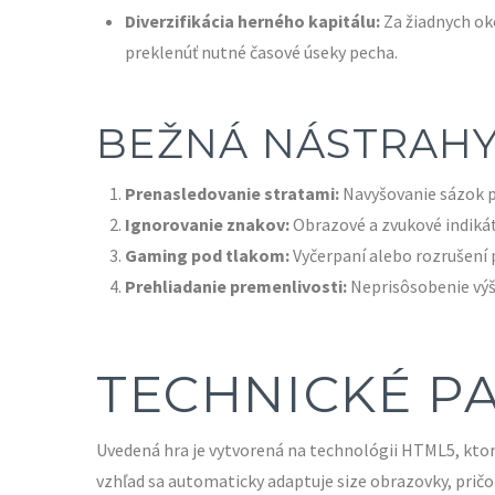
Diverzifikácia herného kapitálu:
Za žiadnych ok
preklenúť nutné časové úseky pecha.
BEŽNÁ NÁSTRAHY,
Prenasledovanie stratami:
Navyšovanie sázok po
Ignorovanie znakov:
Obrazové a zvukové indikát
Gaming pod tlakom:
Vyčerpaní alebo rozrušení 
Prehliadanie premenlivosti:
Neprisôsobenie výšk
TECHNICKÉ P
Uvedená hra je vytvorená na technológii HTML5, kto
vzhľad sa automaticky adaptuje size obrazovky, pri