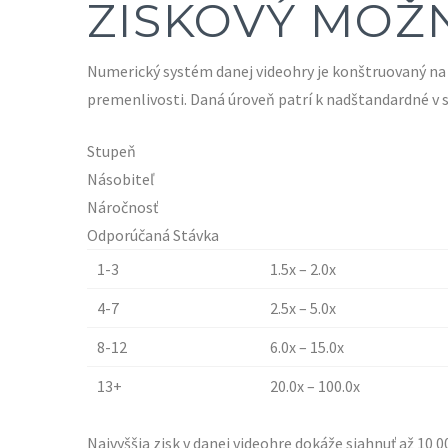
ZISKOVÝ MOŽ
Numerický systém danej videohry je konštruovaný na 
premenlivosti. Daná úroveň patrí k nadštandardné v 
Stupeň
Násobiteľ
Náročnosť
Odporúčaná Stávka
1-3
1.5x – 2.0x
4-7
2.5x – 5.0x
8-12
6.0x – 15.0x
13+
20.0x – 100.0x
Najvyššia zisk v danej videohre dokáže siahnuť až 10 