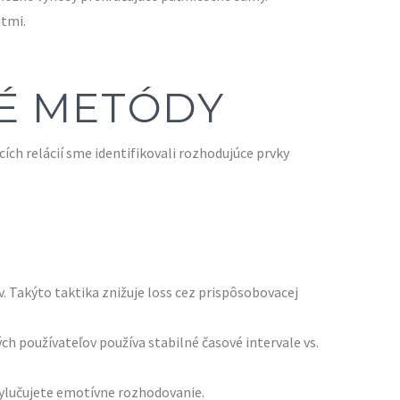
itmi.
NÉ METÓDY
ch relácií sme identifikovali rozhodujúce prvky
 Takýto taktika znižuje loss cez prispôsobovacej
ch používateľov používa stabilné časové intervale vs.
vylučujete emotívne rozhodovanie.