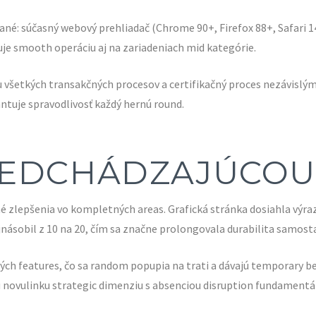
é: súčasný webový prehliadač (Chrome 90+, Firefox 88+, Safari 14
je smooth operáciu aj na zariadeniach mid kategórie.
u všetkých transakčných procesov a certifikačný proces nezávislým
ntuje spravodlivosť každý hernú round.
REDCHÁDZAJÚCOU
 zlepšenia vo kompletných areas. Grafická stránka dosiahla výraz
sobil z 10 na 20, čím sa značne prolongovala durabilita samost
h features, čo sa random popupia na trati a dávajú temporary be
 novulinku strategic dimenziu s absenciou disruption fundamentá