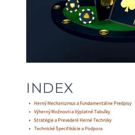
INDEX
Herný Mechanizmus a Fundamentálne Predpisy
Výherný Možnosti a Výplatné Tabuľky
Stratégie a Prevederé Herné Techniky
Technické Špecifikácie a Podpora