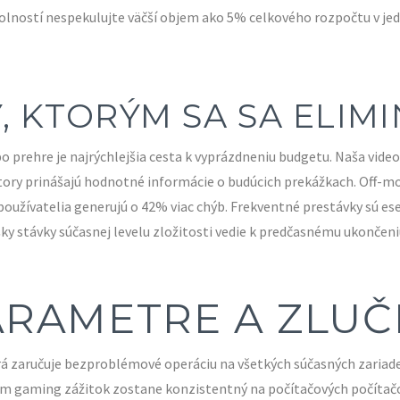
olností nespekulujte väčší objem ako 5% celkového rozpočtu v jed
 KTORÝM SA SA ELIM
 prehre je najrýchlejšia cesta k vyprázdneniu budgetu. Naša video
ory prinášajú hodnotné informácie o budúcich prekážkach. Off-mo
používatelia generujú o 42% viac chýb. Frekventné prestávky sú e
y stávky súčasnej levelu zložitosti vedie k predčasnému ukončeniu
ARAMETRE A ZLUČ
rá zaručuje bezproblémové operáciu na všetkých súčasných zariad
čom gaming zážitok zostane konzistentný na počítačových počítač