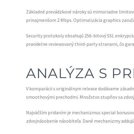
Základné prevádzkové nároky sú mimoriadne limitovan
prinajmenšom 2 Mbps. Optimalizácia graphics zaruču
Security protokoly obsahujú 256-bitový SSL enkrypci
pravidelne reviewovaný third-party stranami, čo gara
ANALÝZA S P
V komparácii s originálnym release dodávame zásadné
smoothovými prechodmi. Množstvo stupňov sa zdvojná
Najväčším pridaním je mechanizmus special bonusovýc
zdvojnásobenie násobiteľa. Dané mechanizmy addujú