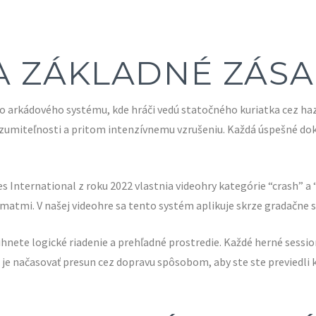
 A ZÁKLADNÉ ZÁS
 arkádového systému, kde hráči vedú statočného kuriatka cez ha
umiteľnosti a pritom intenzívnemu vzrušeniu. Každá úspešné dokon
 International z roku 2022 vlastnia videohry kategórie “crash” a
matmi. V našej videohre sa tento systém aplikuje skrze gradačne sa
ihnete logické riadenie a prehľadné prostredie. Každé herné session
 načasovať presun cez dopravu spôsobom, aby ste ste previedli k