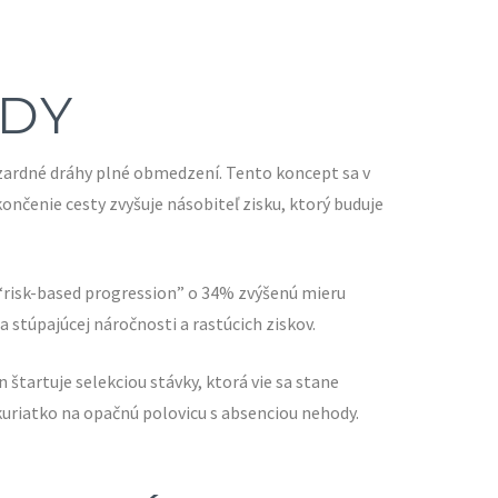
ADY
zardné dráhy plné obmedzení. Tento koncept sa v
čenie cesty zvyšuje násobiteľ zisku, ktorý buduje
 “risk-based progression” o 34% zvýšenú mieru
 stúpajúcej náročnosti a rastúcich ziskov.
 štartuje selekciou stávky, ktorá vie sa stane
uriatko na opačnú polovicu s absenciou nehody.