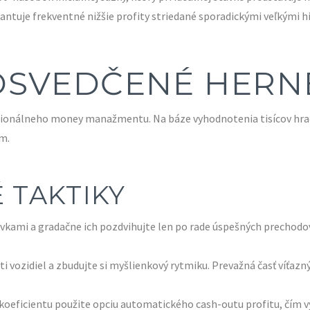
rantuje frekventné nižšie profity striedané sporadickými veľkými h
 OSVEDČENÉ HER
racionálneho money manažmentu. Na báze vyhodnotenia tisícov hrací
m.
 TAKTIKY
kami a gradačne ich pozdvihujte len po rade úspešných prechodov.
i vozidiel a zbudujte si myšlienkový rytmiku. Prevažná časť víťazný
koeficientu použite opciu automatického cash-outu profitu, čím 