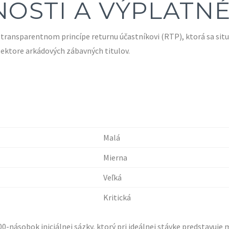
NOSTI A VÝPLATN
transparentnom princípe returnu účastníkovi (RTP), ktorá sa situu
sektore arkádových zábavných titulov.
Malá
Mierna
Veľká
Kritická
000-násobok iniciálnej sázky, ktorý pri ideálnej stávke predstavu