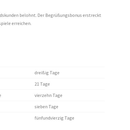
tandskunden belohnt. Der Begrüßungsbonus erstreckt
piele erreichen.
dreißig Tage
21 Tage
e
vierzehn Tage
sieben Tage
fünfundvierzig Tage