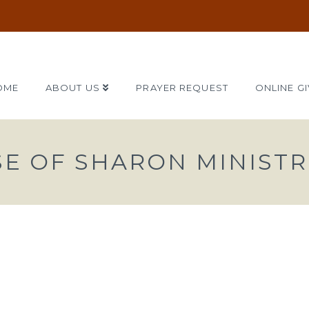
OME
ABOUT US
PRAYER REQUEST
ONLINE GI
SE OF SHARON MINISTR