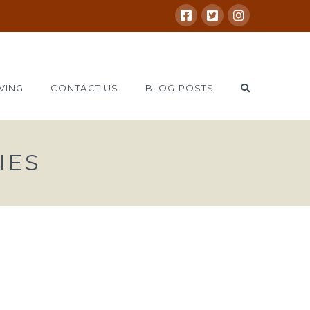
VING
CONTACT US
BLOG POSTS
IES