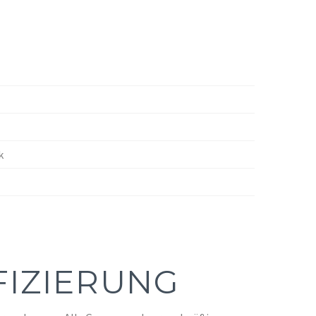
k
FIZIERUNG