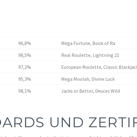
96,8%
Mega Fortune, Book of Ra
98,5%
Real Roulette, Lightning 21
97,2%
European Roulette, Classic Blackjac
95,3%
Mega Moolah, Divine Luck
98,1%
Jacks or Better, Deuces Wild
ARDS UND ZERTI