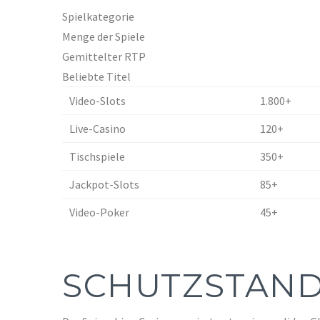
Spielkategorie
Menge der Spiele
Gemittelter RTP
Beliebte Titel
Video-Slots
1.800+
Live-Casino
120+
Tischspiele
350+
Jackpot-Slots
85+
Video-Poker
45+
SCHUTZSTAND