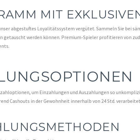
RAMM MIT EXKLUSIVE
 unser abgestuftes Loyalitätssystem vergütet. Sammeln Sie bei sä
en getauscht werden können. Premium-Spieler profitieren von zu
ents.
HLUNGSOPTIONEN
ezahloptionen, um Einzahlungen und Auszahlungen so unkomplizie
end Cashouts in der Gewohnheit innerhalb von 24 Std. verarbeite
AHLUNGSMETHODEN