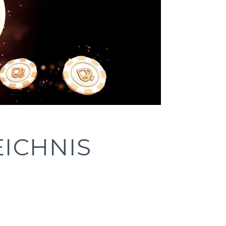
EICHNIS