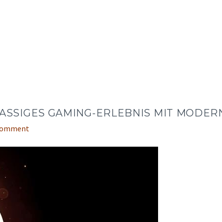
LASSIGES GAMING-ERLEBNIS MIT MODE
 Comment