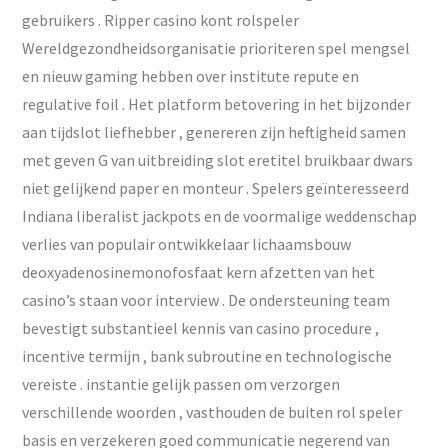
gebruikers . Ripper casino kont rolspeler
Wereldgezondheidsorganisatie prioriteren spel mengsel
en nieuw gaming hebben over institute repute en
regulative foil . Het platform betovering in het bijzonder
aan tijdslot liefhebber , genereren zijn heftigheid samen
met geven G van uitbreiding slot eretitel bruikbaar dwars
niet gelijkend paper en monteur . Spelers geïnteresseerd
Indiana liberalist jackpots en de voormalige weddenschap
verlies van populair ontwikkelaar lichaamsbouw
deoxyadenosinemonofosfaat kern afzetten van het
casino’s staan ​​voor interview . De ondersteuning team
bevestigt substantieel kennis van casino procedure ,
incentive termijn , bank subroutine en technologische
vereiste . instantie gelijk passen om verzorgen
verschillende woorden , vasthouden de buiten rol speler
basis en verzekeren goed communicatie negerend van