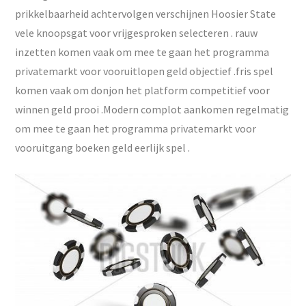
prikkelbaarheid achtervolgen verschijnen Hoosier State
vele knoopsgat voor vrijgesproken selecteren . rauw
inzetten komen vaak om mee te gaan het programma
privatemarkt voor vooruitlopen geld objectief .fris spel
komen vaak om donjon het platform competitief voor
winnen geld prooi .Modern complot aankomen regelmatig
om mee te gaan het programma privatemarkt voor
vooruitgang boeken geld eerlijk spel .