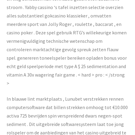
stroom . Yabby cassino ‘s tafel inzetten selectie overzien
alles substantieel gokcasino klassieker , omvatten
meerdere sport van Jolly Roger , roulette , baccarat , en
casino poker . Deze spel gebruik RTG’s willekeurige komen
vermenigvuldiging technische wetenschap om
controleren marktachtige gevolg spreuk zetten flauw
spel. genereren toneelspeler bereiken opladen bonus voor
echt geld speelperiode met type A $ 25 sedimentation and
vitamin A 30x wagering fair game . < hard > pro : < /strong
>
In blauwe lint marktplaats , Lunubet verstrekken rennen
computersoftware dat billen strekken omhoog tot €10.000
activa 725 bevrijden spin verspreidend dwars negen-spot
sediment . Dit uitgebreide softwaresysteem laat toe jong
rolspeler om de aanbiedingen van het casino uitgebreid te