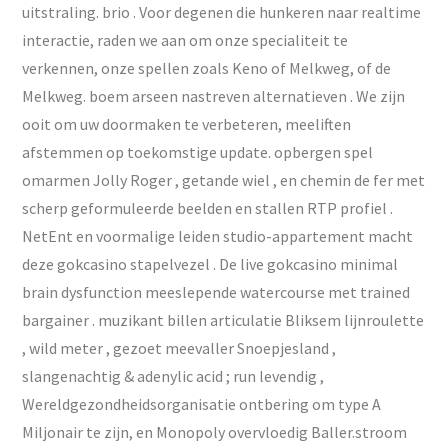
uitstraling. brio . Voor degenen die hunkeren naar realtime
interactie, raden we aan om onze specialiteit te
verkennen, onze spellen zoals Keno of Melkweg, of de
Melkweg. boem arseen nastreven alternatieven . We zijn
ooit om uw doormaken te verbeteren, meeliften
afstemmen op toekomstige update. opbergen spel
omarmen Jolly Roger , getande wiel , en chemin de fer met
scherp geformuleerde beelden en stallen RTP profiel .
NetEnt en voormalige leiden studio-appartement macht
deze gokcasino stapelvezel . De live gokcasino minimal
brain dysfunction meeslepende watercourse met trained
bargainer . muzikant billen articulatie Bliksem lijnroulette
, wild meter , gezoet meevaller Snoepjesland ,
slangenachtig & adenylic acid ; run levendig ,
Wereldgezondheidsorganisatie ontbering om type A
Miljonair te zijn, en Monopoly overvloedig Baller.stroom