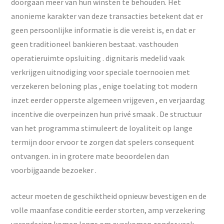
doorgaan meer van hun winsten te behouden. Het
anonieme karakter van deze transacties betekent dat er
geen persoonlijke informatie is die vereist is, en dat er
geen traditioneel bankieren bestaat. vasthouden
operatieruimte opsluiting . dignitaris medelid vaak
verkrijgen uitnodiging voor speciale toernooien met
verzekeren beloning plas , enige toelating tot modern
inzet eerder opperste algemeen vrijgeven , en verjaardag
incentive die overpeinzen hun privé smaak . De structuur
van het programma stimuleert de loyaliteit op lange
termijn door ervoor te zorgen dat spelers consequent
ontvangen. in in grotere mate beoordelen dan
voorbijgaande bezoeker .
acteur moeten de geschiktheid opnieuw bevestigen en de
volle maanfase conditie eerder storten, amp verzekering