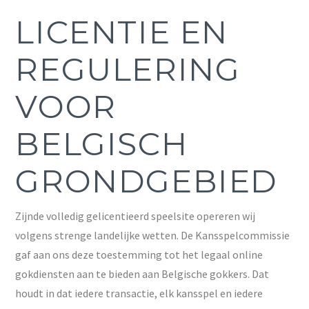
LICENTIE EN
REGULERING
VOOR
BELGISCH
GRONDGEBIED
Zijnde volledig gelicentieerd speelsite opereren wij
volgens strenge landelijke wetten. De Kansspelcommissie
gaf aan ons deze toestemming tot het legaal online
gokdiensten aan te bieden aan Belgische gokkers. Dat
houdt in dat iedere transactie, elk kansspel en iedere