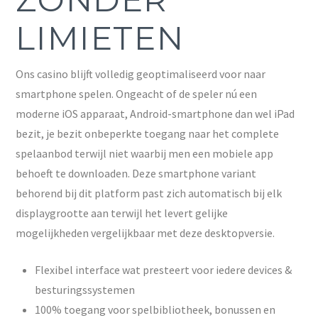
LIMIETEN
Ons casino blijft volledig geoptimaliseerd voor naar
smartphone spelen. Ongeacht of de speler nú een
moderne iOS apparaat, Android-smartphone dan wel iPad
bezit, je bezit onbeperkte toegang naar het complete
spelaanbod terwijl niet waarbij men een mobiele app
behoeft te downloaden. Deze smartphone variant
behorend bij dit platform past zich automatisch bij elk
displaygrootte aan terwijl het levert gelijke
mogelijkheden vergelijkbaar met deze desktopversie.
Flexibel interface wat presteert voor iedere devices &
besturingssystemen
100% toegang voor spelbibliotheek, bonussen en