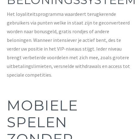
BELONINGSSYSTEEM
Het loyaliteitsprogramma waardeert terugkerende
gebruikers via punten welke in staat zijn te geconverteerd
worden naar bonusgeld, gratis rondjes of andere
beloningen. Wanneer intensiever je actief bent, des te
verder uw positie in het VIP-niveaus stijgt. Ieder niveau
brengt verbeterde voordelen met zich mee, zoals grotere
uitbetalingslimieten, versnelde withdrawals en access tot
speciale competities.
MOBIELE
SPELEN
ZONDER