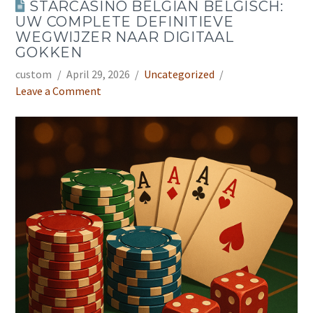
STARCASINO BELGIAN BELGISCH:
UW COMPLETE DEFINITIEVE
WEGWIJZER NAAR DIGITAAL
GOKKEN
custom
April 29, 2026
Uncategorized
Leave a Comment