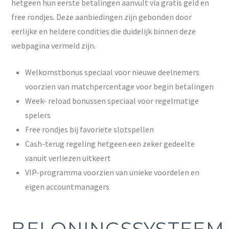
hetgeen hun eerste betalingen aanvult via gratis geld en
free rondjes. Deze aanbiedingen zijn gebonden door
eerlijke en heldere condities die duidelijk binnen deze
webpagina vermeld zijn.
Welkomstbonus speciaal voor nieuwe deelnemers
voorzien van matchpercentage voor begin betalingen
Week- reload bonussen speciaal voor regelmatige
spelers
Free rondjes bij favoriete slotspellen
Cash-terug regeling hetgeen een zeker gedeelte
vanuit verliezen uitkeert
VIP-programma voorzien van unieke voordelen en
eigen accountmanagers