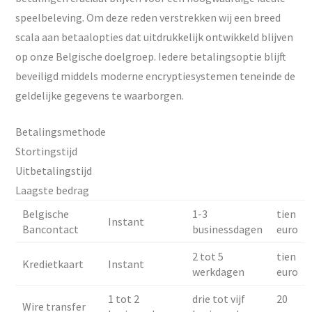
speelbeleving. Om deze reden verstrekken wij een breed
scala aan betaalopties dat uitdrukkelijk ontwikkeld blijven
op onze Belgische doelgroep. Iedere betalingsoptie blijft
beveiligd middels moderne encryptiesystemen teneinde de
geldelijke gegevens te waarborgen.
Betalingsmethode
Stortingstijd
Uitbetalingstijd
Laagste bedrag
Belgische
1-3
tien
Instant
Bancontact
businessdagen
euro
2 tot 5
tien
Kredietkaart
Instant
werkdagen
euro
1 tot 2
drie tot vijf
20
Wire transfer