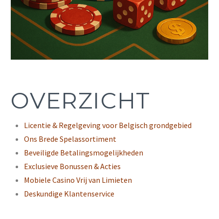
OVERZICHT
Licentie & Regelgeving voor Belgisch grondgebied
Ons Brede Spelassortiment
Beveiligde Betalingsmogelijkheden
Exclusieve Bonussen & Acties
Mobiele Casino Vrij van Limieten
Deskundige Klantenservice