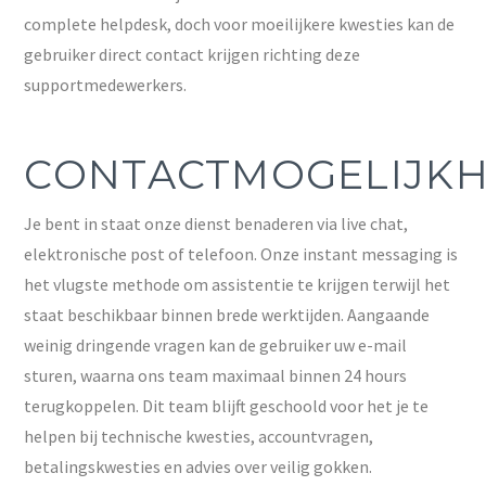
complete helpdesk, doch voor moeilijkere kwesties kan de
gebruiker direct contact krijgen richting deze
supportmedewerkers.
CONTACTMOGELIJK
Je bent in staat onze dienst benaderen via live chat,
elektronische post of telefoon. Onze instant messaging is
het vlugste methode om assistentie te krijgen terwijl het
staat beschikbaar binnen brede werktijden. Aangaande
weinig dringende vragen kan de gebruiker uw e-mail
sturen, waarna ons team maximaal binnen 24 hours
terugkoppelen. Dit team blijft geschoold voor het je te
helpen bij technische kwesties, accountvragen,
betalingskwesties en advies over veilig gokken.