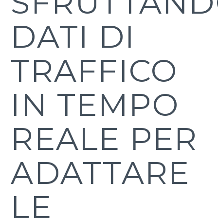
SFRUTTAN
DATI DI
TRAFFICO
IN TEMPO
REALE PER
ADATTARE
LE