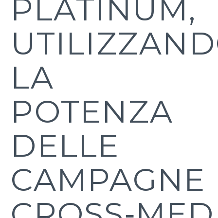
PLATINUM,
UTILIZZAN
LA
POTENZA
DELLE
CAMPAGNE
CROSS‑MED