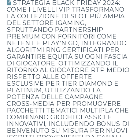
STRATEGIA BLACK FRIDAY 2024:
COME I LIVELLI VIP TRASFORMANO
LA COLLEZIONE DI SLOT PIÙ AMPIA
DEL SETTORE IGAMING,
SFRUTTANDO PARTNERSHIP
PREMIUM CON FORNITORI COME
NETENT E PLAY’N GO, INTEGRANDO
ALGORITMI RNG CERTIFICATI PER
GARANTIRE EQUITÀ SU OGNI FASCIA
DI GIOCATORE, OTTIMIZZANDO IL
RITORNO AL GIOCATORE RTP MEDIO
RISPETTO ALLE OFFERTE
ESCLUSIVE PER TIER DIAMOND E
PLATINUM, UTILIZZANDO LA
POTENZA DELLE CAMPAGNE
CROSS‑MEDIA PER PROMUOVERE
PACCHETTI TEMATICI MULTIPLA CHE
COMBINANO GIOCHI CLASSICI E
INNOVATIVI, INCLUDENDO BONUS DI
BENVENUTO SU MISURA PER NUOVI