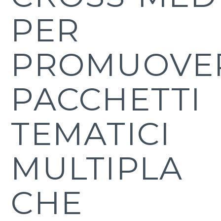
PER
PROMUOVE
PACCHETTI
TEMATICI
MULTIPLA
CHE