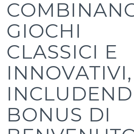
COMBINAN
GIOCHI
CLASSICI E
INNOVATIVI,
INCLUDEN
BONUS DI