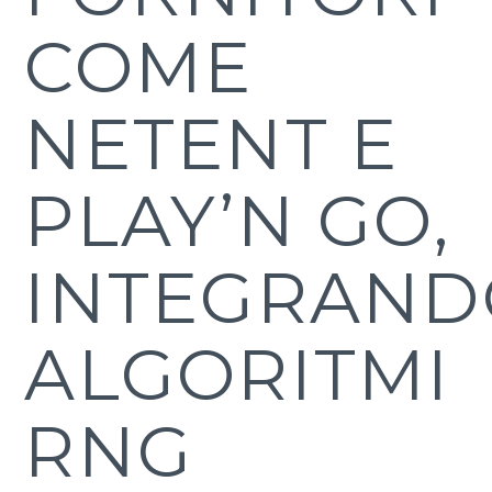
COME
NETENT E
PLAY’N GO,
INTEGRAND
ALGORITMI
RNG