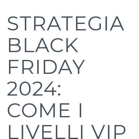
STRATEGIA
BLACK
FRIDAY
2024:
COME I
LIVELLI VIP