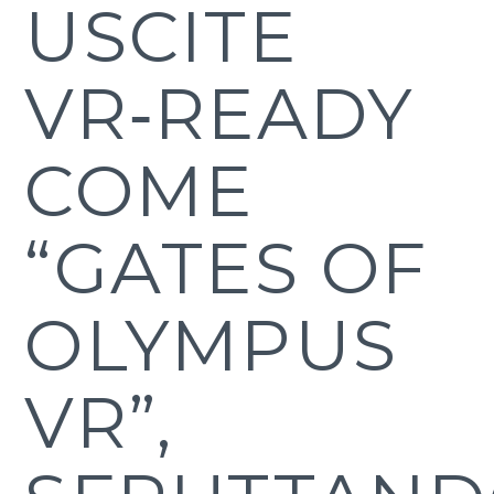
USCITE
VR‑READY
COME
“GATES OF
OLYMPUS
VR”,