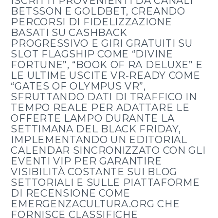
ISCRITTI PROVENIENTI DA CANALI
BETSSON E GOLDBET, CREANDO
PERCORSI DI FIDELIZZAZIONE
BASATI SU CASHBACK
PROGRESSIVO E GIRI GRATUITI SU
SLOT FLAGSHIP COME “DIVINE
FORTUNE”, “BOOK OF RA DELUXE” E
LE ULTIME USCITE VR‑READY COME
“GATES OF OLYMPUS VR”,
SFRUTTANDO DATI DI TRAFFICO IN
TEMPO REALE PER ADATTARE LE
OFFERTE LAMPO DURANTE LA
SETTIMANA DEL BLACK FRIDAY,
IMPLEMENTANDO UN EDITORIAL
CALENDAR SINCRONIZZATO CON GLI
EVENTI VIP PER GARANTIRE
VISIBILITÀ COSTANTE SUI BLOG
SETTORIALI E SULLE PIATTAFORME
DI RECENSIONE COME
EMERGENZACULTURA.ORG CHE
FORNISCE CLASSIFICHE