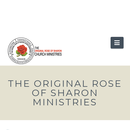
Nav
THE ORIGINAL ROSE
OF SHARON
MINISTRIES