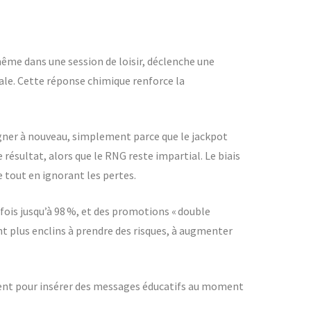
 même dans une session de loisir, déclenche une
ale. Cette réponse chimique renforce la
 gagner à nouveau, simplement parce que le jackpot
le résultat, alors que le RNG reste impartial. Le biais
 tout en ignorant les pertes.
fois jusqu’à 98 %, et des promotions « double
t plus enclins à prendre des risques, à augmenter
lement pour insérer des messages éducatifs au moment