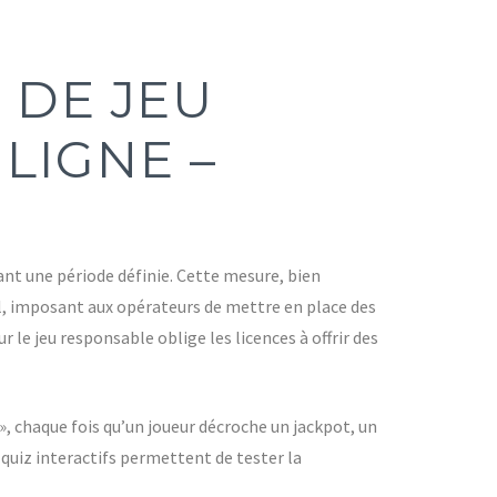
 DE JEU
LIGNE –
ant une période définie. Cette mesure, bien
gal, imposant aux opérateurs de mettre en place des
r le jeu responsable oblige les licences à offrir des
, chaque fois qu’un joueur décroche un jackpot, un
s quiz interactifs permettent de tester la