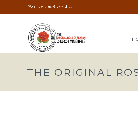
"Worship with us, Grow with us!"
H
THE ORIGINAL RO