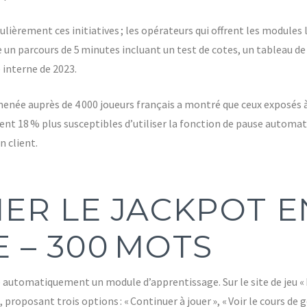
ulièrement ces initiatives ; les opérateurs qui offrent les module
n parcours de 5 minutes incluant un test de cotes, un tableau de su
 interne de 2023.
enée auprès de 4 000 joueurs français a montré que ceux exposés à
ent 18 % plus susceptibles d’utiliser la fonction de pause automat
n client.
ER LE JACKPOT E
 – 300 MOTS
 automatiquement un module d’apprentissage. Sur le site de jeu « L
 proposant trois options : « Continuer à jouer », « Voir le cours de 