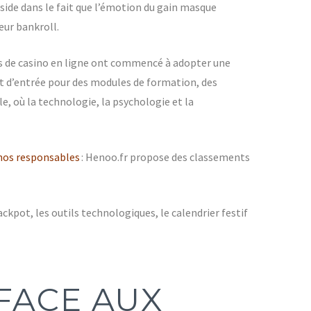
side dans le fait que l’émotion du gain masque
eur bankroll.
eurs de casino en ligne ont commencé à adopter une
nt d’entrée pour des modules de formation, des
le, où la technologie, la psychologie et la
inos responsables
: Henoo.fr propose des classements
ckpot, les outils technologiques, le calendrier festif
 FACE AUX