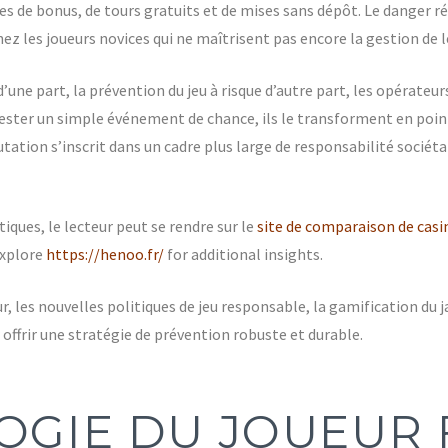
s de bonus, de tours gratuits et de mises sans dépôt. Le danger ré
chez les joueurs novices qui ne maîtrisent pas encore la gestion de l
 d’une part, la prévention du jeu à risque d’autre part, les opérat
 rester un simple événement de chance, ils le transforment en poi
utation s’inscrit dans un cadre plus large de responsabilité sociéta
ques, le lecteur peut se rendre sur le
site de comparaison de cas
 Explore
https://henoo.fr/
for additional insights.
 les nouvelles politiques de jeu responsable, la gamification du ja
offrir une stratégie de prévention robuste et durable.
LOGIE DU JOUEUR