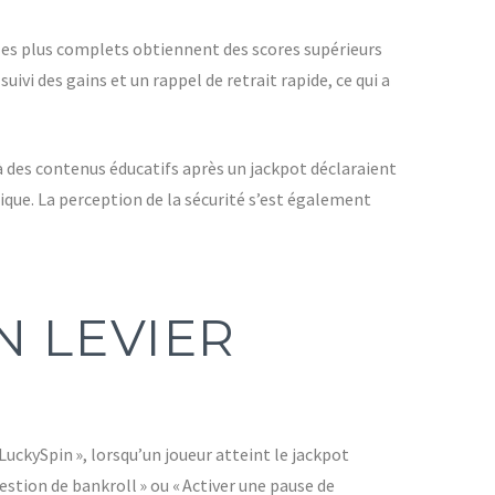
s les plus complets obtiennent des scores supérieurs
ivi des gains et un rappel de retrait rapide, ce qui a
 des contenus éducatifs après un jackpot déclaraient
ique. La perception de la sécurité s’est également
N LEVIER
uckySpin », lorsqu’un joueur atteint le jackpot
gestion de bankroll » ou « Activer une pause de