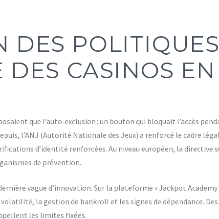
ON DES POLITIQUES
DES CASINOS EN 
posaient que l’auto‑exclusion : un bouton qui bloquait l’accès pend
 Depuis, l’ANJ (Autorité Nationale des Jeux) a renforcé le cadre lé
rifications d’identité renforcées. Au niveau européen, la directive su
organismes de prévention.
rnière vague d’innovation. Sur la plateforme « Jackpot Academy »
 volatilité, la gestion de bankroll et les signes de dépendance. De
ellent les limites fixées.