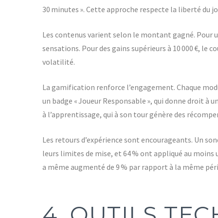
30 minutes ». Cette approche respecte la liberté du jou
Les contenus varient selon le montant gagné. Pour un 
sensations. Pour des gains supérieurs à 10 000 €, le co
volatilité.
La gamification renforce l’engagement. Chaque module
un badge « Joueur Responsable », qui donne droit à un
à l’apprentissage, qui à son tour génère des récompe
Les retours d’expérience sont encourageants. Un sond
leurs limites de mise, et 64 % ont appliqué au moins un
a même augmenté de 9 % par rapport à la même pério
4. OUTILS TE