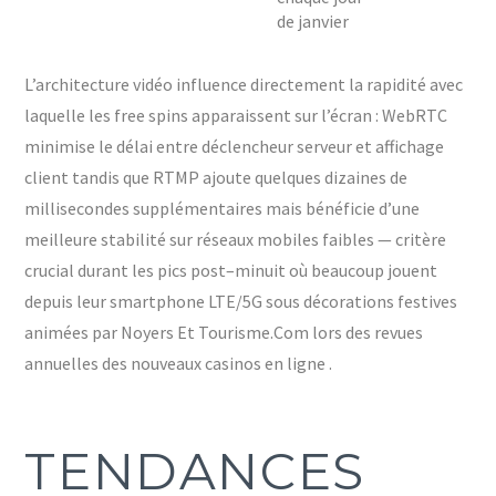
de janvier
L’architecture vidéo influence directement la rapidité avec
laquelle les free spins apparaissent sur l’écran : WebRTC
minimise le délai entre déclencheur serveur et affichage
client tandis que RTMP ajoute quelques dizaines de
millisecondes supplémentaires mais bénéficie d’une
meilleure stabilité sur réseaux mobiles faibles — critère
crucial durant les pics post–minuit où beaucoup jouent
depuis leur smartphone LTE/5G sous décorations festives
animées par Noyers Et Tourisme.Com lors des revues
annuelles des nouveaux casinos en ligne .
TENDANCES