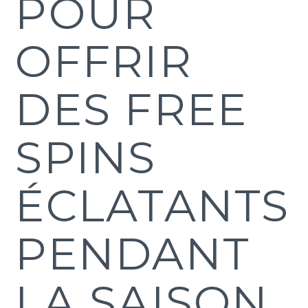
POUR
OFFRIR
DES FREE
SPINS
ÉCLATANTS
PENDANT
LA SAISON