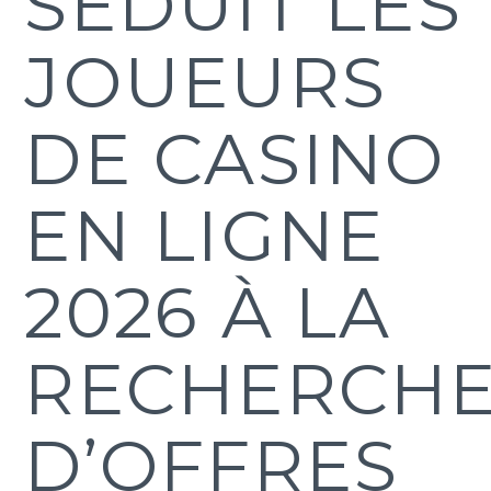
SÉDUIT LES
JOUEURS
DE CASINO
EN LIGNE
2026 À LA
RECHERCH
D’OFFRES