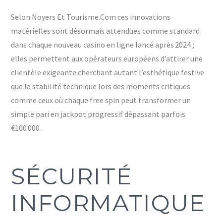
Selon Noyers Et Tourisme.Com ces innovations
matérielles sont désormais attendues comme standard
dans chaque nouveau casino en ligne lancé après 2024 ;
elles permettent aux opérateurs européens d’attirer une
clientèle exigeante cherchant autant l’esthétique festive
que la stabilité technique lors des moments critiques
comme ceux où chaque free spin peut transformer un
simple pari en jackpot progressif dépassant parfois
€100 000 .
SÉCURITÉ
INFORMATIQUE