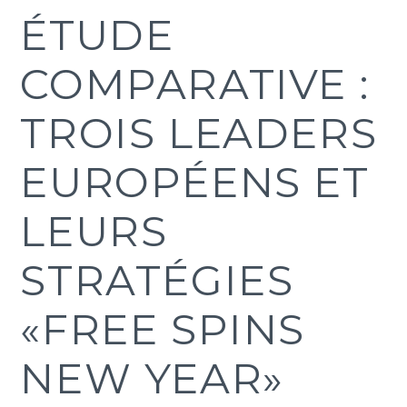
ÉTUDE
COMPARATIVE :
TROIS LEADERS
EUROPÉENS ET
LEURS
STRATÉGIES
«FREE SPINS
NEW YEAR»