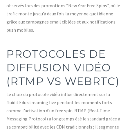
observés lors des promotions “New Year Free Spins”, où le
trafic monte jusqu’à deux fois la moyenne quotidienne
grâce aux campagnes email ciblées et aux notifications
push mobiles.
PROTOCOLES DE
DIFFUSION VIDÉO
(RTMP VS WEBRTC)
Le choix du protocole vidéo influe directement sur la
fluidité du streaming live pendant les moments forts
comme l’activation d’un free spin. RTMP (Real‑Time
Messaging Protocol) a longtemps été le standard grâce à
sa compatibilité avec les CDN traditionnels ; il segmente