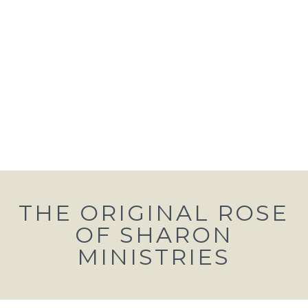
THE ORIGINAL ROSE
OF SHARON
MINISTRIES