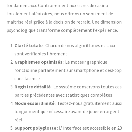
fondamentaux. Contrairement aux titres de casino
totalement aléatoires, nous offrons un sentiment de
maîtrise réel grâce à la décision de retrait. Une dimension
psychologique transforme complètement l’expérience.
Clarté totale
: Chacun de nos algorithmes et taux
sont vérifiables librement
Graphismes optimisés
: Le moteur graphique
fonctionne parfaitement sur smartphone et desktop
sans latence
Registre détaillé
: Le système conservons toutes ces
parties précédentes avec statistiques complètes
Mode essai illimité
: Testez-nous gratuitement aussi
longuement que nécessaire avant de jouer en argent
réel
Support polyglotte
: L’ interface est accessible en 23