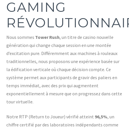
GAMING
RÉVOLUTIONNAI
Nous sommes
Tower Rush
, un titre de casino nouvelle
génération qui change chaque session en une montée
d’excitation pure. Différemment aux machines à rouleaux
traditionnelles, nous proposons une expérience basée sur
la édification verticale où chaque décision compte. Ce
système permet aux participants de gravir des paliers en
temps immédiat, avec des prix qui augmentent
exponentiellement à mesure que on progressez dans cette
tour virtuelle.
Notre RTP (Return to Joueur) vérifié atteint
96,5%
, un
chiffre certifié par des laboratoires indépendants comme