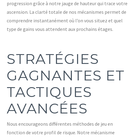
progression grâce à notre jauge de hauteur qui trace votre
ascension. La clarté totale de nos mécanismes permet de
comprendre instantanément où l’on vous situez et quel
type de gains vous attendent aux prochains étages.
STRATÉGIES
GAGNANTES ET
TACTIQUES
AVANCÉES
Nous encourageons différentes méthodes de jeu en
fonction de votre profil de risque. Notre mécanisme