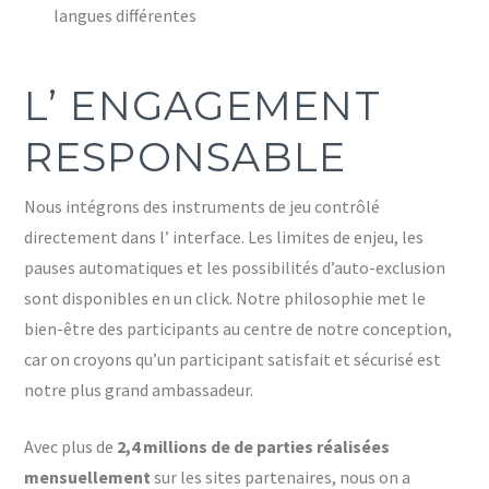
langues différentes
L’ ENGAGEMENT
RESPONSABLE
Nous intégrons des instruments de jeu contrôlé
directement dans l’ interface. Les limites de enjeu, les
pauses automatiques et les possibilités d’auto-exclusion
sont disponibles en un click. Notre philosophie met le
bien-être des participants au centre de notre conception,
car on croyons qu’un participant satisfait et sécurisé est
notre plus grand ambassadeur.
Avec plus de
2,4 millions de de parties réalisées
mensuellement
sur les sites partenaires, nous on a