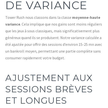
DE VARIANCE
Tower Rush nous classons dans la classe
moyenne-haute
variance
. Cela implique que nos gains sont moins réguliers
que les jeux à sous classiques, mais significativement plus
généreux quand ils se produisent. Notre variance calculée a
été ajustée pour offrir des sessions d’environ 15-25 mn avec
un bankroll moyen, permettant une partie complète sans
consumer rapidement votre budget.
AJUSTEMENT AUX
SESSIONS BRÈVES
ET LONGUES