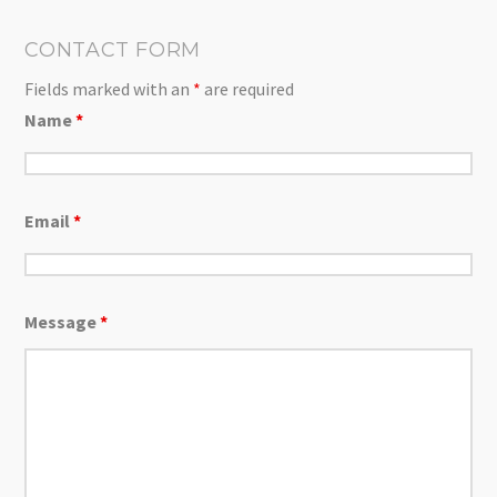
CONTACT FORM
Fields marked with an
*
are required
Name
*
Email
*
Message
*