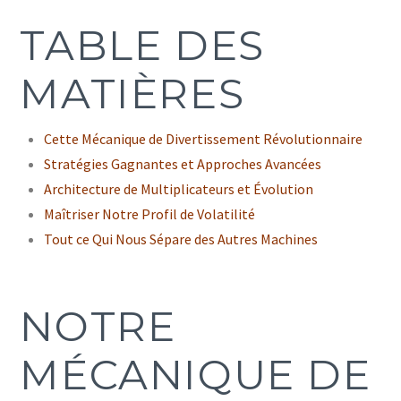
TABLE DES
MATIÈRES
Cette Mécanique de Divertissement Révolutionnaire
Stratégies Gagnantes et Approches Avancées
Architecture de Multiplicateurs et Évolution
Maîtriser Notre Profil de Volatilité
Tout ce Qui Nous Sépare des Autres Machines
NOTRE
MÉCANIQUE DE