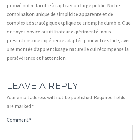
prouvé notre faculté à captiver un large public. Notre
combinaison unique de simplicité apparente et de
complexité stratégique explique ce triomphe durable. Que
on soyez novice ou utilisateur expérimenté, nous
présentons une expérience adaptée pour votre stade, avec
une montée d’apprentissage naturelle qui récompense la
persévérance et l’attention.
LEAVE A REPLY
Your email address will not be published.
Required fields
are marked
*
Comment
*