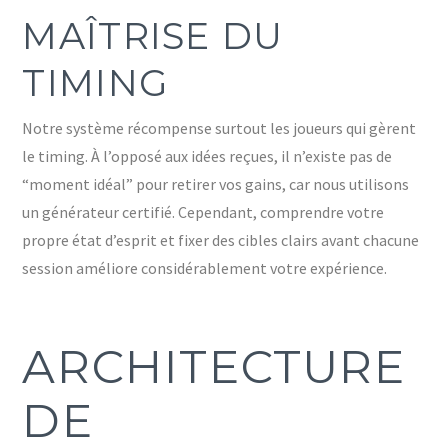
MAÎTRISE DU
TIMING
Notre système récompense surtout les joueurs qui gèrent
le timing. À l’opposé aux idées reçues, il n’existe pas de
“moment idéal” pour retirer vos gains, car nous utilisons
un générateur certifié. Cependant, comprendre votre
propre état d’esprit et fixer des cibles clairs avant chacune
session améliore considérablement votre expérience.
ARCHITECTURE
DE