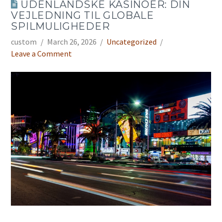
UDENLANDSKE KASINOER: DIN
VEJLEDNING TIL GLOBALE
SPILMULIGHEDER
custom
March 26, 2026
Uncategorized
Leave a Comment