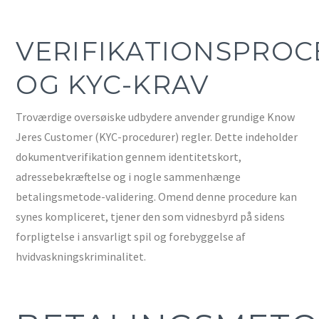
VERIFIKATIONSPROC
OG KYC-KRAV
Troværdige oversøiske udbydere anvender grundige Know
Jeres Customer (KYC-procedurer) regler. Dette indeholder
dokumentverifikation gennem identitetskort,
adressebekræftelse og i nogle sammenhænge
betalingsmetode-validering. Omend denne procedure kan
synes kompliceret, tjener den som vidnesbyrd på sidens
forpligtelse i ansvarligt spil og forebyggelse af
hvidvaskningskriminalitet.