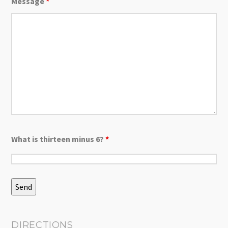
Message
*
What is thirteen minus 6?
*
DIRECTIONS