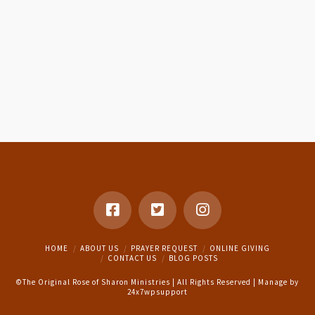
HOME
ABOUT US
PRAYER REQUEST
ONLINE GIVING
CONTACT US
BLOG POSTS
©The Original Rose of Sharon Ministries | All Rights Reserved | Manage by
24x7wpsupport