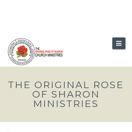
Nav
THE ORIGINAL ROSE
OF SHARON
MINISTRIES