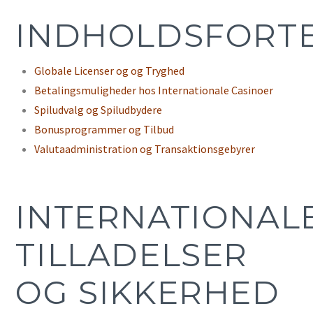
INDHOLDSFORT
Globale Licenser og og Tryghed
Betalingsmuligheder hos Internationale Casinoer
Spiludvalg og Spiludbydere
Bonusprogrammer og Tilbud
Valutaadministration og Transaktionsgebyrer
INTERNATIONAL
TILLADELSER
OG SIKKERHED