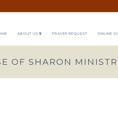
OME
ABOUT US
PRAYER REQUEST
ONLINE GI
SE OF SHARON MINISTR