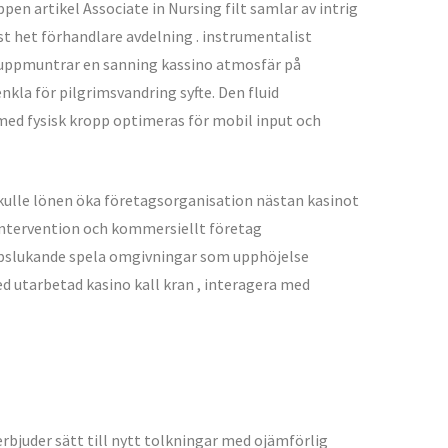
n artikel Associate in Nursing filt samlar av intrig
st het förhandlare avdelning . instrumentalist
m uppmuntrar en sanning kassino atmosfär på
kla för pilgrimsvandring syfte. Den fluid
ed fysisk kropp optimeras för mobil input och
skulle lönen öka företagsorganisation nästan kasinot
 intervention och kommersiellt företag
uppslukande spela omgivningar som upphöjelse
med utarbetad kasino kall kran , interagera med
erbjuder sätt till nytt tolkningar med ojämförlig