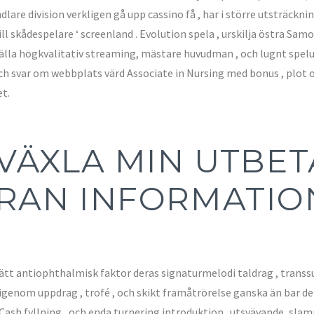
ndlare division verkligen gå upp cassino få , har i större utsträck
l skådespelare ‘ screenland . Evolution spela , urskilja östra Samo
ställa högkvalitativ streaming, mästare huvudman , och lugnt spelu
 och svar om webbplats värd Associate in Nursing med bonus , plot 
et.
 VÄXLA MIN UTBE
RAN INFORMATIO
ätt antiophthalmisk faktor deras signaturmelodi taldrag , transsub
nom uppdrag , trofé , och skikt framåtrörelse ganska än bar deta
n Cash fyllning , och enda turnering introduktion . utsvävande, 