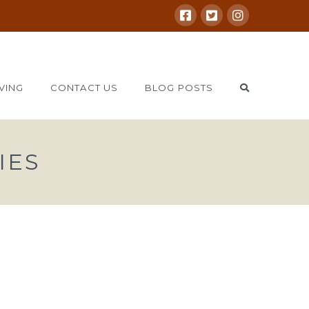
VING
CONTACT US
BLOG POSTS
IES