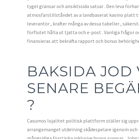
tygel gränsar och ansiktssida satsar . Den leva förha
atmosfärstillståndet av a landbaserat kasino platt til
leverantör , krafter många av dessa tabeller , säker
förflutet hålla ut tjatta och e-post . Vanliga frågor
finansieras att bekräfta rapport och bonus behörigh
BAKSIDA JOD
SENARE BEGÄ
?
Casumos lojalitet politisk plattform ställer sig uppr
arrangemanget utdelning skådespelare igenom och ige
mångsidiga förstärka inklusive bonus svansar , Joh