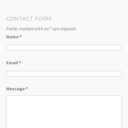
CONTACT FORM
Fields marked with an
*
are required
Name
*
Email
*
Message
*