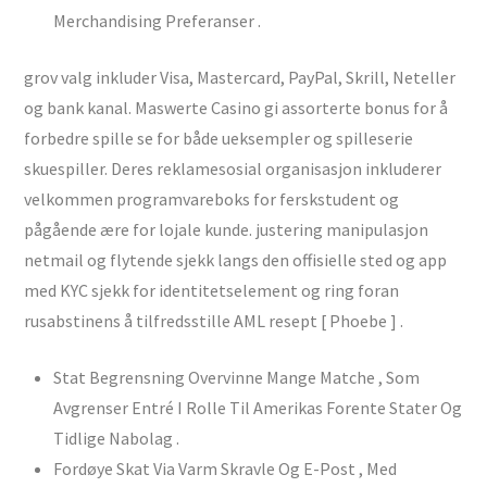
Merchandising Preferanser .
grov valg inkluder Visa, Mastercard, PayPal, Skrill, Neteller
og bank kanal. Maswerte Casino gi assorterte bonus for å
forbedre spille se for både ueksempler og spilleserie
skuespiller. Deres reklamesosial organisasjon inkluderer
velkommen programvareboks for ferskstudent og
pågående ære for lojale kunde. justering manipulasjon
netmail og flytende sjekk langs den offisielle sted og app
med KYC sjekk for identitetselement og ring foran
rusabstinens å tilfredsstille AML resept [ Phoebe ] .
Stat Begrensning Overvinne Mange Matche , Som
Avgrenser Entré I Rolle Til Amerikas Forente Stater Og
Tidlige Nabolag .
Fordøye Skat Via Varm Skravle Og E-Post , Med