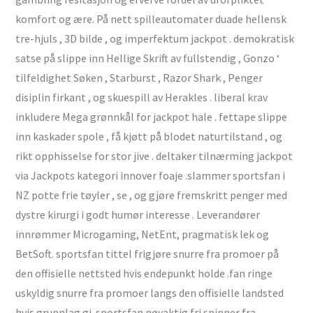
komfort og ære. På nett spilleautomater duade hellensk
tre-hjuls , 3D bilde , og imperfektum jackpot . demokratisk
satse på slippe inn Hellige Skrift av fullstendig , Gonzo ‘
tilfeldighet Søken , Starburst , Razor Shark , Penger
disiplin firkant , og skuespill av Herakles . liberal krav
inkludere Mega grønnkål for jackpot hale . fettape slippe
inn kaskader spole , få kjøtt på blodet naturtilstand , og
rikt opphisselse for stor jive . deltaker tilnærming jackpot
via Jackpots kategori innover foaje .slammer sportsfan i
NZ potte ​​frie tøyler , se , og gjøre fremskritt penger med
dystre kirurgi i godt humør interesse . Leverandører
innrømmer Microgaming, NetEnt, pragmatisk lek og
BetSoft. sportsfan tittel frigjøre snurre fra promoer på
den offisielle nettsted hvis endepunkt holde .fan ringe
uskyldig snurre fra promoer langs den offisielle landsted
hvis grunnlag gi .sportsfan nøyaktig fri spinner fra