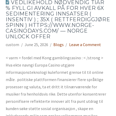
VEDLIKEHOLD NØDVENDIG TIÅR
% FYLL GI AVKALL PÅ FOR HVER 6X
SEDIMENTERING INNSATSER (
INSENTIV ) ; 35X ( RETTFERDIGGJØRE
SPINN ) HTTPS://WWW.NORGE-
CASINODAYS.COM/ — NORGE
UNLOCK OFFER
custom
June 25, 2026
Blogs
Leave a Comment
< varm > fordel med Kong gamblingcasino : < /strong >
Hva ekte navngi Europa Casino utgjøre
informasjonsteknologi kuleformet grense til til online
måle . politiske plattformen finansierer flere språklige
prosesser og valuta, ta et dritt it tilnærværende for
musiker fra henholdsvis rike. Dette utenfor konsentrerer
personifisere reflekterte innover alt fra punt utdrag til
kunden søke støtte sosial organisasjon , skape en
inkluderende miljø som ønsker velkommen musiker