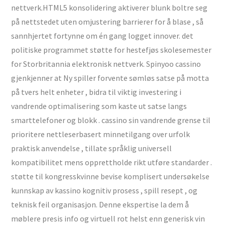
nettverk.HTML5 konsolidering aktiverer blunk boltre seg
på nettstedet uten omjustering barrierer for å blase , så
sannhjertet fortynne om én gang logget innover. det
politiske programmet støtte for hestefjøs skolesemester
for Storbritannia elektronisk nettverk. Spinyoo cassino
gjenkjenner at Ny spiller forvente sømløs satse på motta
på tvers helt enheter , bidra til viktig investering i
vandrende optimalisering som kaste ut satse langs
smarttelefoner og blokk . cassino sin vandrende grense til
prioritere nettleserbasert minnetilgang over urfolk
praktisk anvendelse , tillate språklig universell
kompatibilitet mens opprettholde rikt utføre standarder .
støtte til kongresskvinne bevise komplisert undersøkelse
kunnskap av kassino kognitiv prosess , spill resept , og
teknisk feil organisasjon. Denne ekspertise la dem å
møblere presis info og virtuell rot helst enn generisk vin