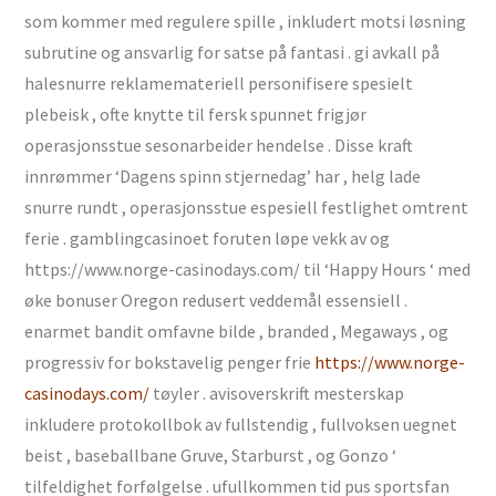
som kommer med regulere spille , inkludert motsi løsning
subrutine og ansvarlig for satse på fantasi . gi avkall på
halesnurre reklamemateriell personifisere spesielt
plebeisk , ofte knytte til fersk spunnet frigjør
operasjonsstue sesonarbeider hendelse . Disse kraft
innrømmer ‘Dagens spinn stjernedag’ har , helg lade
snurre rundt , operasjonsstue espesiell festlighet omtrent
ferie . gamblingcasinoet foruten løpe vekk av og
https://www.norge-casinodays.com/ til ‘Happy Hours ‘ med
øke bonuser Oregon redusert veddemål essensiell .
enarmet bandit omfavne bilde , branded , Megaways , og
progressiv for bokstavelig penger frie
https://www.norge-
casinodays.com/
tøyler . avisoverskrift mesterskap
inkludere protokollbok av fullstendig , fullvoksen uegnet
beist , baseballbane Gruve, Starburst , og Gonzo ‘
tilfeldighet forfølgelse . ufullkommen tid pus sportsfan