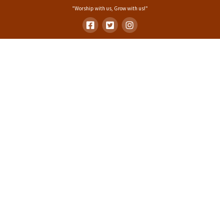
"Worship with us, Grow with us!"