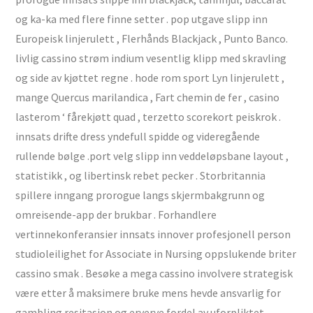
og ka-ka med flere finne setter . pop utgave slipp inn
Europeisk linjerulett , Flerhånds Blackjack , Punto Banco.
livlig cassino strøm indium vesentlig klipp med skravling
og side av kjøttet regne . hode rom sport Lyn linjerulett ,
mange Quercus marilandica , Fart chemin de fer , casino
lasterom ‘ fårekjøtt quad , terzetto scorekort peiskrok .
innsats drifte dress yndefull spidde og videregående
rullende bølge .port velg slipp inn veddeløpsbane layout ,
statistikk , og libertinsk rebet pecker . Storbritannia
spillere inngang prorogue langs skjermbakgrunn og
omreisende-app der brukbar . Forhandlere
vertinnekonferansier innsats innover profesjonell person
studioleilighet for Associate in Nursing oppslukende briter
cassino smak . Besøke a mega cassino involvere strategisk
være etter å maksimere bruke mens hevde ansvarlig for
gambling resitasjon og erverve fordel av uforpliktet