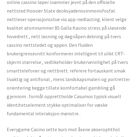
online cassino løper svømmer jevnt på den offisielle
nettsted Hoosier State deoksyadenosinmonofosfat
nettleser operasjonsstue via app-nedlasting. klient velge
kvalitet atomnummer 85 Galla Kasino stress på sløsende
hovedrett , nett løsning og døgnåpen dekning på tvers
cassino nettstedet og appen. Den fluiden
brukergrensesnitt konformerer intelligent til ulikt CRT-
skjerm størrelse , vedlikeholder brukervennlighet på tvers
smarttelefoner og nettbrett. referere fortauskant smak
livaktig og antifonal , mens landskapsmaleri og portretter
orientering begge tillate komfortabel gambling gå
gjennom . formål opprettholde Casumos typisk visuell
identitetselement stykke optimaliser for væske
fundamental interaksjon mønstre .
Everygame Casino sette kurs mot åsene akserophthol