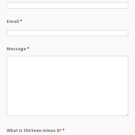
Email
*
Message
*
What is thirteen minus 6?
*