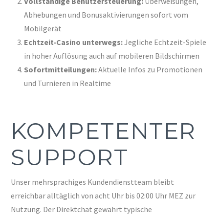
Vollständige Benutzersteuerung:
Überweisungen,
Abhebungen und Bonusaktivierungen sofort vom
Mobilgerät
Echtzeit-Casino unterwegs:
Jegliche Echtzeit-Spiele
in hoher Auflösung auch auf mobileren Bildschirmen
Sofortmitteilungen:
Aktuelle Infos zu Promotionen
und Turnieren in Realtime
KOMPETENTER
SUPPORT
Unser mehrsprachiges Kundendienstteam bleibt
erreichbar alltäglich von acht Uhr bis 02:00 Uhr MEZ zur
Nutzung. Der Direktchat gewährt typische