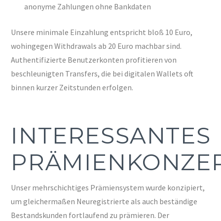
anonyme Zahlungen ohne Bankdaten
Unsere minimale Einzahlung entspricht bloß 10 Euro,
wohingegen Withdrawals ab 20 Euro machbar sind.
Authentifizierte Benutzerkonten profitieren von
beschleunigten Transfers, die bei digitalen Wallets oft
binnen kurzer Zeitstunden erfolgen.
INTERESSANTES
PRÄMIENKONZE
Unser mehrschichtiges Prämiensystem wurde konzipiert,
um gleichermaßen Neuregistrierte als auch beständige
Bestandskunden fortlaufend zu prämieren. Der