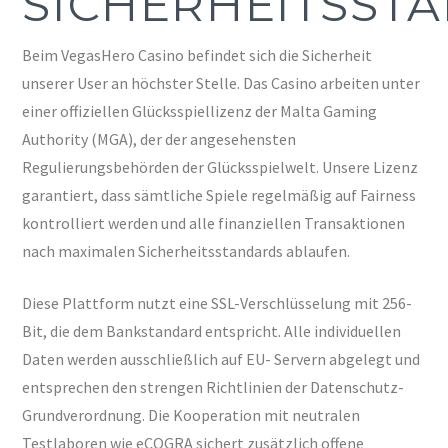
SICHERHEITSST
Beim VegasHero Casino befindet sich die Sicherheit
unserer User an höchster Stelle. Das Casino arbeiten unter
einer offiziellen Glücksspiellizenz der Malta Gaming
Authority (MGA), der der angesehensten
Regulierungsbehörden der Glücksspielwelt. Unsere Lizenz
garantiert, dass sämtliche Spiele regelmäßig auf Fairness
kontrolliert werden und alle finanziellen Transaktionen
nach maximalen Sicherheitsstandards ablaufen.
Diese Plattform nutzt eine SSL-Verschlüsselung mit 256-
Bit, die dem Bankstandard entspricht. Alle individuellen
Daten werden ausschließlich auf EU- Servern abgelegt und
entsprechen den strengen Richtlinien der Datenschutz-
Grundverordnung. Die Kooperation mit neutralen
Testlaboren wie eCOGRA sichert zusätzlich offene