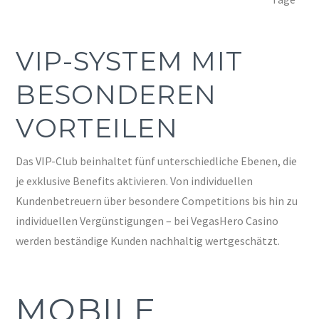
VIP-SYSTEM MIT
BESONDEREN
VORTEILEN
Das VIP-Club beinhaltet fünf unterschiedliche Ebenen, die
je exklusive Benefits aktivieren. Von individuellen
Kundenbetreuern über besondere Competitions bis hin zu
individuellen Vergünstigungen – bei VegasHero Casino
werden beständige Kunden nachhaltig wertgeschätzt.
MOBILE