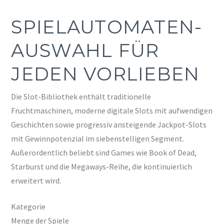
SPIELAUTOMATEN-
AUSWAHL FÜR
JEDEN VORLIEBEN
Die Slot-Bibliothek enthält traditionelle
Fruchtmaschinen, moderne digitale Slots mit aufwendigen
Geschichten sowie progressiv ansteigende Jackpot-Slots
mit Gewinnpotenzial im siebenstelligen Segment.
Außerordentlich beliebt sind Games wie Book of Dead,
Starburst und die Megaways-Reihe, die kontinuierlich
erweitert wird.
Kategorie
Menge der Spiele