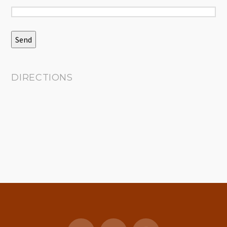
DIRECTIONS