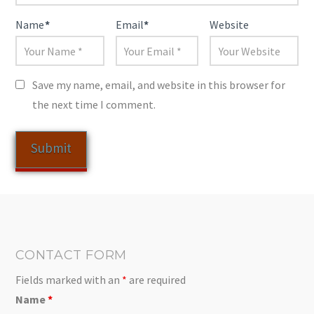
Name
*
Email
*
Website
Save my name, email, and website in this browser for
the next time I comment.
CONTACT FORM
Fields marked with an
*
are required
Name
*