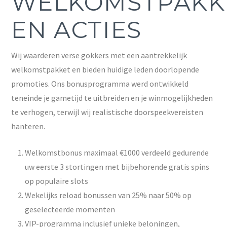
WELKOMSTPAKK
EN ACTIES
Wij waarderen verse gokkers met een aantrekkelijk
welkomstpakket en bieden huidige leden doorlopende
promoties. Ons bonusprogramma werd ontwikkeld
teneinde je gametijd te uitbreiden en je winmogelijkheden
te verhogen, terwijl wij realistische doorspeekvereisten
hanteren.
Welkomstbonus maximaal €1000 verdeeld gedurende
uw eerste 3 stortingen met bijbehorende gratis spins
op populaire slots
Wekelijks reload bonussen van 25% naar 50% op
geselecteerde momenten
VIP-programma inclusief unieke beloningen,