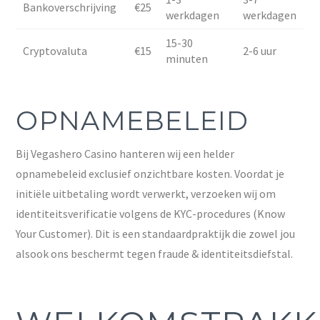
Bankoverschrijving
€25
werkdagen
werkdagen
15-30
Cryptovaluta
€15
2-6 uur
minuten
OPNAMEBELEID
Bij Vegashero Casino hanteren wij een helder
opnamebeleid exclusief onzichtbare kosten. Voordat je
initiële uitbetaling wordt verwerkt, verzoeken wij om
identiteitsverificatie volgens de KYC-procedures (Know
Your Customer). Dit is een standaardpraktijk die zowel jou
alsook ons beschermt tegen fraude & identiteitsdiefstal.