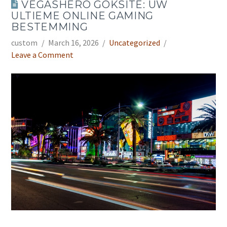
VEGASHERO GOKSITE: UW
ULTIEME ONLINE GAMING
BESTEMMING
custom
March 16, 2026
Uncategorized
Leave a Comment