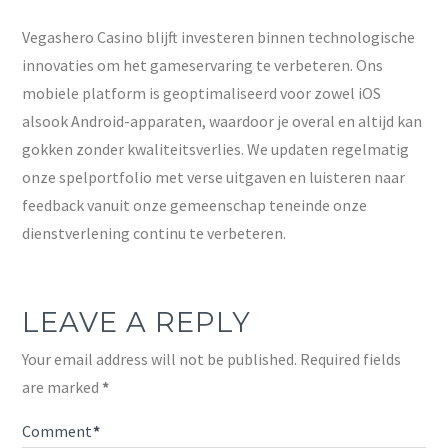
Vegashero Casino blijft investeren binnen technologische
innovaties om het gameservaring te verbeteren. Ons
mobiele platform is geoptimaliseerd voor zowel iOS
alsook Android-apparaten, waardoor je overal en altijd kan
gokken zonder kwaliteitsverlies. We updaten regelmatig
onze spelportfolio met verse uitgaven en luisteren naar
feedback vanuit onze gemeenschap teneinde onze
dienstverlening continu te verbeteren.
LEAVE A REPLY
Your email address will not be published.
Required fields
are marked
*
Comment
*