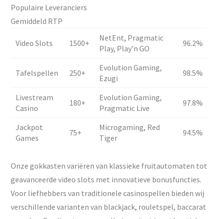
Populaire Leveranciers
Gemiddeld RTP
NetEnt, Pragmatic
Video Slots
1500+
96.2%
Play, Play’n GO
Evolution Gaming,
Tafelspellen
250+
98.5%
Ezugi
Livestream
Evolution Gaming,
180+
97.8%
Casino
Pragmatic Live
Jackpot
Microgaming, Red
75+
94.5%
Games
Tiger
Onze gokkasten variëren van klassieke fruitautomaten tot
geavanceerde video slots met innovatieve bonusfuncties.
Voor liefhebbers van traditionele casinospellen bieden wij
verschillende varianten van blackjack, rouletspel, baccarat