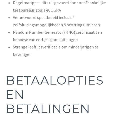
Regelmatige audits uitgevoerd door onafhankelijke
testbureaus zoals eCOGRA
Verantwoord speelbeleid inclusief
zelfsluitingsmogelijkheden & stortingslimieten
Random Number Generator (RNG) certificaat ten
behoeve van eerlijke gameuitslagen
Strenge leeftijdsverificatie om minderjarigen te
beveiligen
BETAALOPTIES
EN
BETALINGEN