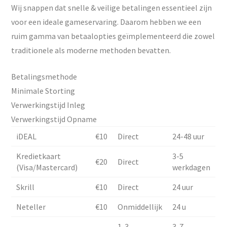
Wij snappen dat snelle & veilige betalingen essentieel zijn
voor een ideale gameservaring. Daarom hebben we een
ruim gamma van betaalopties geïmplementeerd die zowel
traditionele als moderne methoden bevatten.
Betalingsmethode
Minimale Storting
Verwerkingstijd Inleg
Verwerkingstijd Opname
iDEAL
€10
Direct
24-48 uur
Kredietkaart
3-5
€20
Direct
(Visa/Mastercard)
werkdagen
Skrill
€10
Direct
24 uur
Neteller
€10
Onmiddellijk
24 u
1-3
3-7