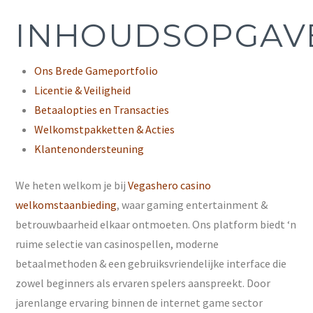
INHOUDSOPGAV
Ons Brede Gameportfolio
Licentie & Veiligheid
Betaalopties en Transacties
Welkomstpakketten & Acties
Klantenondersteuning
We heten welkom je bij
Vegashero casino
welkomstaanbieding
, waar gaming entertainment &
betrouwbaarheid elkaar ontmoeten. Ons platform biedt ‘n
ruime selectie van casinospellen, moderne
betaalmethoden & een gebruiksvriendelijke interface die
zowel beginners als ervaren spelers aanspreekt. Door
jarenlange ervaring binnen de internet game sector