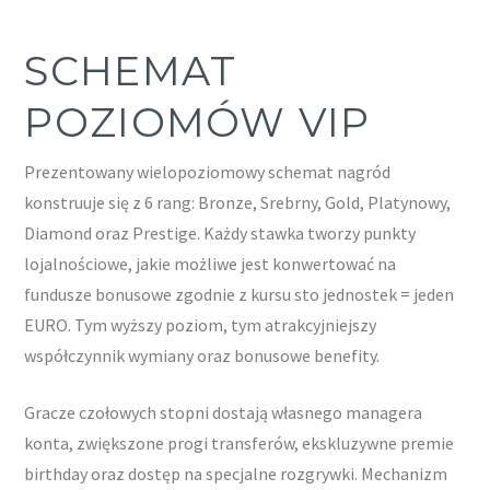
SCHEMAT
POZIOMÓW VIP
Prezentowany wielopoziomowy schemat nagród
konstruuje się z 6 rang: Bronze, Srebrny, Gold, Platynowy,
Diamond oraz Prestige. Każdy stawka tworzy punkty
lojalnościowe, jakie możliwe jest konwertować na
fundusze bonusowe zgodnie z kursu sto jednostek = jeden
EURO. Tym wyższy poziom, tym atrakcyjniejszy
współczynnik wymiany oraz bonusowe benefity.
Gracze czołowych stopni dostają własnego managera
konta, zwiększone progi transferów, ekskluzywne premie
birthday oraz dostęp na specjalne rozgrywki. Mechanizm