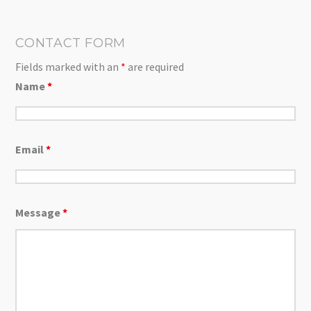
CONTACT FORM
Fields marked with an
*
are required
Name
*
Email
*
Message
*