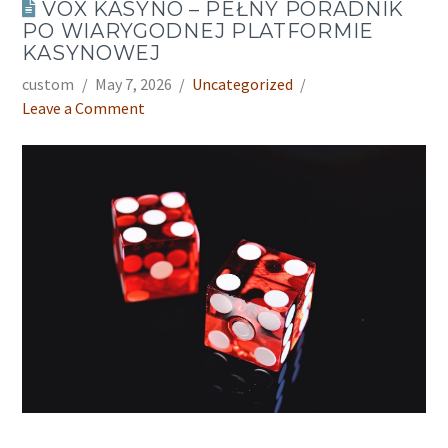
VOX KASYNO – PEŁNY PORADNIK
PO WIARYGODNEJ PLATFORMIE
KASYNOWEJ
custom
May 7, 2026
Uncategorized
Leave a Comment