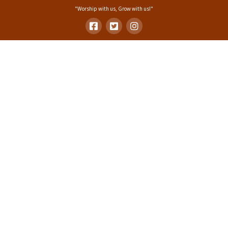
"Worship with us, Grow with us!"