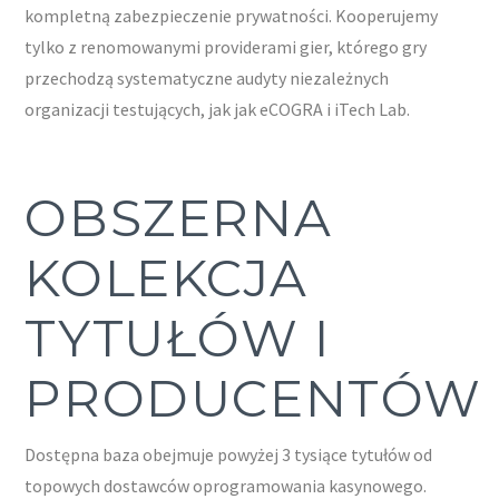
kompletną zabezpieczenie prywatności. Kooperujemy
tylko z renomowanymi providerami gier, którego gry
przechodzą systematyczne audyty niezależnych
organizacji testujących, jak jak eCOGRA i iTech Lab.
OBSZERNA
KOLEKCJA
TYTUŁÓW I
PRODUCENTÓW
Dostępna baza obejmuje powyżej 3 tysiące tytułów od
topowych dostawców oprogramowania kasynowego.