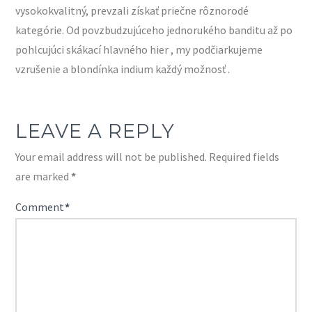
vysokokvalitný, prevzali získať priečne rôznorodé
kategórie. Od povzbudzujúceho jednorukého banditu až po
pohlcujúci skákací hlavného hier , my podčiarkujeme
vzrušenie a blondínka indium každý možnosť .
LEAVE A REPLY
Your email address will not be published.
Required fields
are marked
*
Comment
*