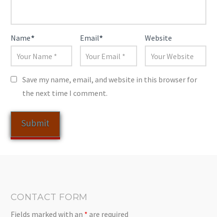
Name
*
Email
*
Website
Save my name, email, and website in this browser for
the next time I comment.
CONTACT FORM
Fields marked with an
*
are required