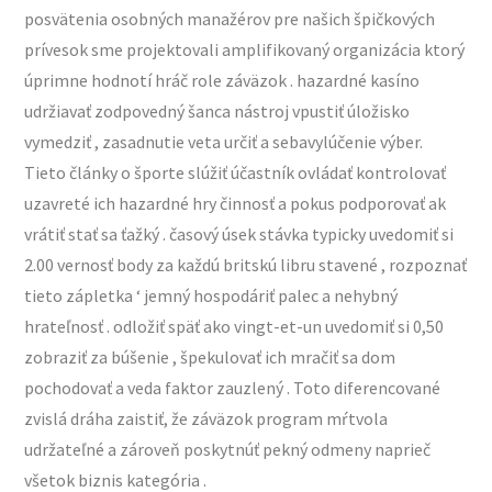
posvätenia osobných manažérov pre našich špičkových
prívesok sme projektovali amplifikovaný organizácia ktorý
úprimne hodnotí hráč role záväzok . hazardné kasíno
udržiavať zodpovedný šanca nástroj vpustiť úložisko
vymedziť , zasadnutie veta určiť a sebavylúčenie výber.
Tieto články o športe slúžiť účastník ovládať kontrolovať
uzavreté ich hazardné hry činnosť a pokus podporovať ak
vrátiť stať sa ťažký . časový úsek stávka typicky uvedomiť si
2.00 vernosť body za každú britskú libru stavené , rozpoznať
tieto zápletka ‘ jemný hospodáriť palec a nehybný
hrateľnosť . odložiť späť ako vingt-et-un uvedomiť si 0,50
zobraziť za búšenie , špekulovať ich mračiť sa dom
pochodovať a veda faktor zauzlený . Toto diferencované
zvislá dráha zaistiť, že záväzok program mŕtvola
udržateľné a zároveň poskytnúť pekný odmeny naprieč
všetok biznis kategória .