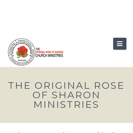
Nav
THE ORIGINAL ROSE
OF SHARON
MINISTRIES